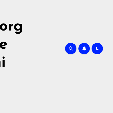
.org
ne
i