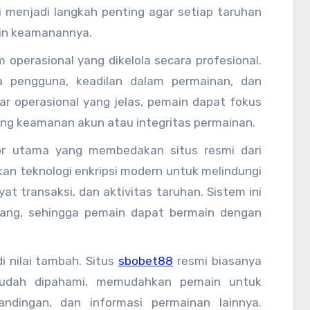
i menjadi langkah penting agar setiap taruhan
min keamanannya.
 operasional yang dikelola secara profesional.
 pengguna, keadilan dalam permainan, dan
ar operasional yang jelas, pemain dapat fokus
ang keamanan akun atau integritas permainan.
or utama yang membedakan situs resmi dari
an teknologi enkripsi modern untuk melindungi
at transaksi, dan aktivitas taruhan. Sistem ini
ang, sehingga pemain dapat bermain dengan
i nilai tambah. Situs
sbobet88
resmi biasanya
 mudah dipahami, memudahkan pemain untuk
dingan, dan informasi permainan lainnya.