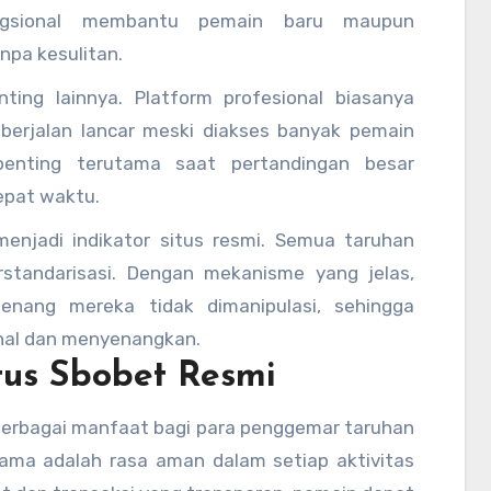
ngsional membantu pemain baru maupun
npa kesulitan.
ting lainnya. Platform profesional biasanya
 berjalan lancar meski diakses banyak pemain
penting terutama saat pertandingan besar
epat waktu.
enjadi indikator situs resmi. Semua taruhan
rstandarisasi. Dengan mekanisme yang jelas,
nang mereka tidak dimanipulasi, sehingga
onal dan menyenangkan.
tus Sbobet Resmi
berbagai manfaat bagi para penggemar taruhan
tama adalah rasa aman dalam setiap aktivitas