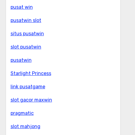
pusat win
pusatwin slot
situs pusatwin
slot pusatwin
pusatwin
Starlight Princess
link pusatgame
slot gacor maxwin
pragmatic
slot mahjong