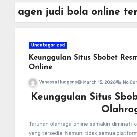
agen judi bola online te
Uncategorized
Keunggulan Situs Sbobet Res
Online
Vanessa Hudgens
March 15, 2026
No Co
Keunggulan Situs Sbo
Olahra
Taruhan olahraga online semakin diminati 
yang tersedia. Namun, tidak semua platf