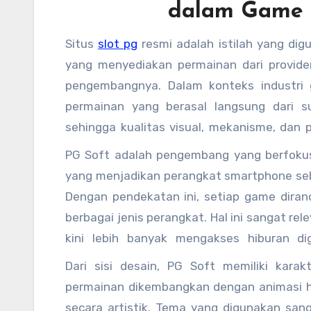
dalam Game 
Situs
slot pg
resmi adalah istilah yang di
yang menyediakan permainan dari provid
pengembangnya. Dalam konteks industri g
permainan yang berasal langsung dari s
sehingga kualitas visual, mekanisme, dan
yang ditetapkan oleh pengembang.
PG Soft adalah pengembang yang berfokus 
yang menjadikan perangkat smartphone se
Dengan pendekatan ini, setiap game diranc
berbagai jenis perangkat. Hal ini sangat r
kini lebih banyak mengakses hiburan dig
desktop.
Dari sisi desain, PG Soft memiliki karak
permainan dikembangkan dengan animasi halu
secara artistik. Tema yang digunakan sang