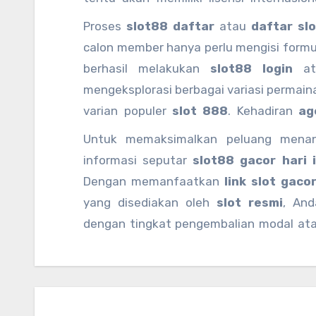
tinggi, serta layanan pelanggan yan
Proses
slot88 daftar
atau
daftar sl
membantu menyelesaikan segala kendala
calon member hanya perlu mengisi formul
berhasil melakukan
slot88 login
a
mengeksplorasi berbagai variasi permain
varian populer
slot 888
. Kehadiran
ag
setiap proses deposit maupun penarikan
Untuk memaksimalkan peluang menan
tanpa ada potongan biaya yang merugik
informasi seputar
slot88 gacor hari i
Dengan memanfaatkan
link slot gaco
yang disediakan oleh
slot resmi
, And
dengan tingkat pengembalian modal atau
pada
situs slot terpercaya
dan nikmat
paling gacor saat ini untuk meraih keuntu