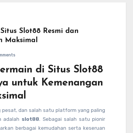
itus Slot88 Resmi dan
n Maksimal
mments
rmain di Situs Slot88
aya untuk Kemenangan
simal
 pesat, dan salah satu platform yang paling
an adalah
slot88
. Sebagai salah satu pionir
rkan berbagai kemudahan serta keseruan