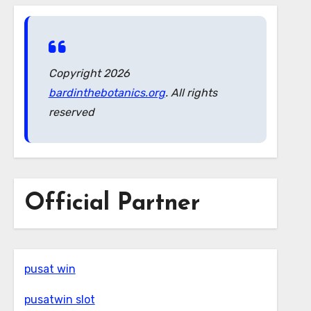
Copyright 2026
bardinthebotanics.org
. All rights
reserved
Official Partner
pusat win
pusatwin slot