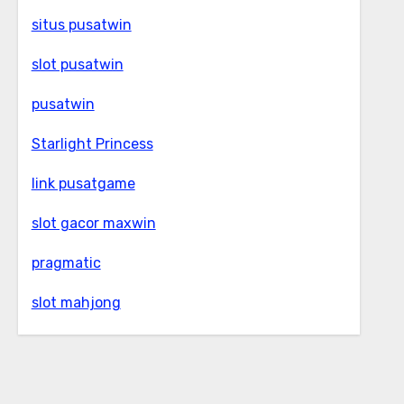
situs pusatwin
slot pusatwin
pusatwin
Starlight Princess
link pusatgame
slot gacor maxwin
pragmatic
slot mahjong