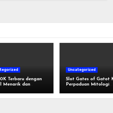
tegorized
Uncategorized
10K Terbaru dengan
Slot Gates of Gatot 
l Menarik dan
Perpaduan Mitologi
play Lebih Dinamis
Nusantara dan Hibur
Digital