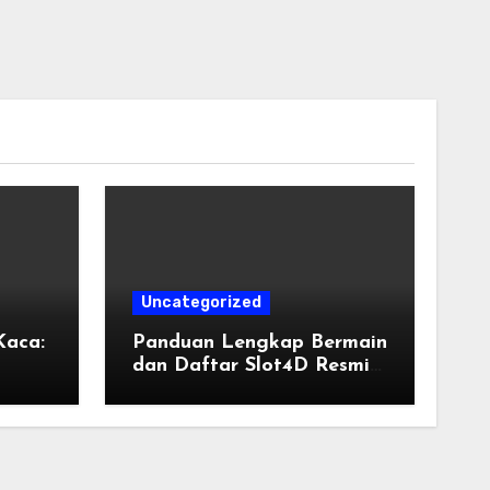
Uncategorized
Kaca:
Panduan Lengkap Bermain
dan Daftar Slot4D Resmi
an
Terpercaya