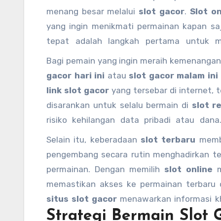
menang besar melalui
slot gacor
.
Slot on
yang ingin menikmati permainan kapan sa
tepat adalah langkah pertama untuk 
menyenangkan.
Situs
slot thailand
gaco
Bagi pemain yang ingin meraih kemenangan
peluang menang yang lebih tinggi.
gacor hari ini
atau
slot gacor malam ini
link slot gacor
yang tersebar di internet, 
disarankan untuk selalu bermain di
slot r
risiko kehilangan data pribadi atau dan
terbaru
kini semakin banyak tersedia, me
Selain itu, keberadaan
slot terbaru
membu
gacor gampang menang
atau bahkan
slo
pengembang secara rutin menghadirkan te
permainan. Dengan memilih
slot online
m
memastikan akses ke permainan terbaru 
situs slot gacor
menawarkan informasi 
Strategi Bermain Slot
maxwin
, memberikan peluang lebih besar 