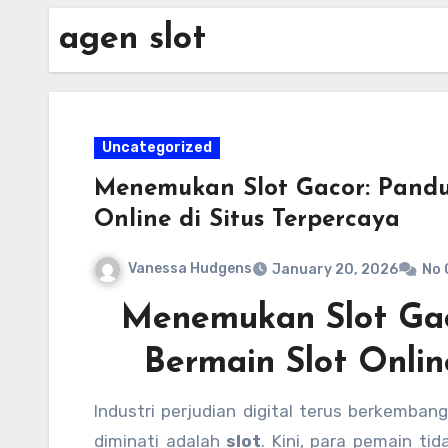
agen slot
Uncategorized
Menemukan Slot Gacor: Pandu
Online di Situs Terpercaya
Vanessa Hudgens
January 20, 2026
No
Menemukan Slot Ga
Bermain Slot Onlin
Industri perjudian digital terus berkemban
diminati adalah
slot
. Kini, para pemain ti