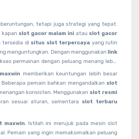
eruntungan, tetapi juga strategi yang tepat.
i kapan
slot gacor malam ini
atau
slot gacor
a tersedia di
situs slot terpercaya
yang rutin
ling menguntungkan. Dengan menggunakan
link
kses permainan dengan peluang menang lebih
 maxwin
memberikan keuntungan lebih besar
ih. Beberapa pemain bahkan mengandalkan
slot
menangan konsisten. Menggunakan
slot resmi
ran sesuai aturan, sementara
slot terbaru
ot maxwin
. Istilah ini merujuk pada mesin slot
al. Pemain yang ingin memaksimalkan peluang