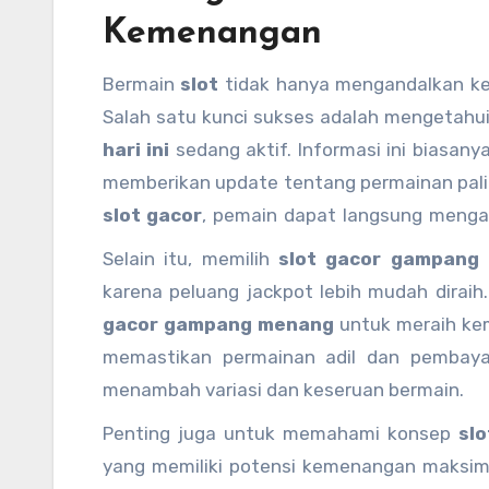
Kemenangan
Bermain
slot
tidak hanya mengandalkan keb
Salah satu kunci sukses adalah mengetahu
hari ini
sedang aktif. Informasi ini biasany
memberikan update tentang permainan pa
slot gacor
, pemain dapat langsung menga
tinggi tanpa harus mencari-cari situs lain.
Selain itu, memilih
slot gacor gampang
karena peluang jackpot lebih mudah dira
gacor gampang menang
untuk meraih ke
memastikan permainan adil dan pembaya
menambah variasi dan keseruan bermain.
Penting juga untuk memahami konsep
sl
yang memiliki potensi kemenangan maksim