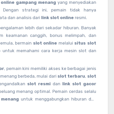
ot online gampang menang
yang menyediakan
. Dengan strategi ini, pemain tidak hanya
ta dan analisis dari
link slot online
resmi.
ngalaman lebih dari sekadar hiburan. Banyak
em keamanan canggih, bonus melimpah, dan
pemula, bermain
slot online
melalui
situs slot
 untuk memahami cara kerja mesin slot dan
or
, pemain kini memiliki akses ke berbagai jenis
enang berbeda, mulai dari
slot terbaru
,
slot
Mengandalkan
slot resmi
dan
link slot gacor
luang menang optimal. Pemain cerdas selalu
g menang
untuk menggabungkan hiburan dan