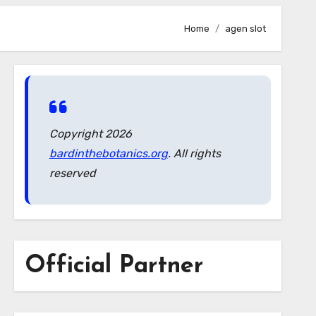
Home
agen slot
Copyright 2026
bardinthebotanics.org
. All rights
reserved
Official Partner