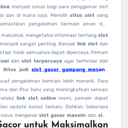
line
menjadi solusi bagi para penggemar slot
ja dan di mana saja. Memilih
situs slot
yang
memastikan pengalaman bermain aman dan
r
menjadi pilihan utama karena menawarkan
 maksimal, mengetahui informasi tentang
slot
menjadi sangat penting. Banyak
link slot
dan
tetapi tidak semuanya dapat dipercaya. Pemain
esmi
dan
slot terpercaya
agar terhindar dari
a.
Situs judi
slot gacor gampang menang
mberikan berbagai pilihan bagi penggemar
slot
at pengalaman bermain lebih menarik. Para
t gacor gampang maxwin
.
ma dan fitur baru yang meningkatkan sensasi
elalui
link slot online
resmi, pemain dapat
dan update bonus terbaru. Bahkan, beberapa
khusus mengenai
slot gacor maxwin
dan
slot
 Gacor untuk Maksimalkan
bagi pemain untuk mendapatkan jackpot.