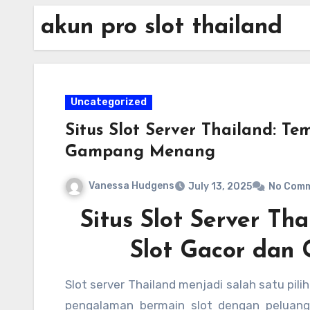
akun pro slot thailand
Uncategorized
Situs Slot Server Thailand: T
Gampang Menang
Vanessa Hudgens
July 13, 2025
No Com
Situs Slot Server Th
Slot Gacor da
Slot server Thailand menjadi salah satu pil
pengalaman bermain slot dengan peluang