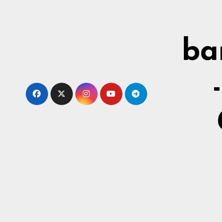
Skip
to
content
ba