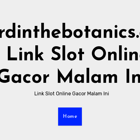
rdinthebotanics
- Link Slot Onli
Gacor Malam In
Link Slot Online Gacor Malam Ini
Home