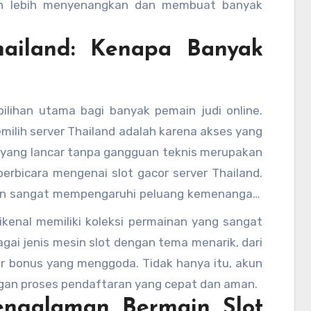
in lebih menyenangkan dan membuat banyak
hailand: Kenapa Banyak
pilihan utama bagi banyak pemain judi online.
ilih server Thailand adalah karena akses yang
n yang lancar tanpa gangguan teknis merupakan
erbicara mengenai slot gacor server Thailand.
nan sangat mempengaruhi peluang kemenangan,
al.
 dikenal memiliki koleksi permainan yang sangat
gai jenis mesin slot dengan tema menarik, dari
ur bonus yang menggoda. Tidak hanya itu, akun
gan proses pendaftaran yang cepat dan aman.
Pengalaman Bermain Slot