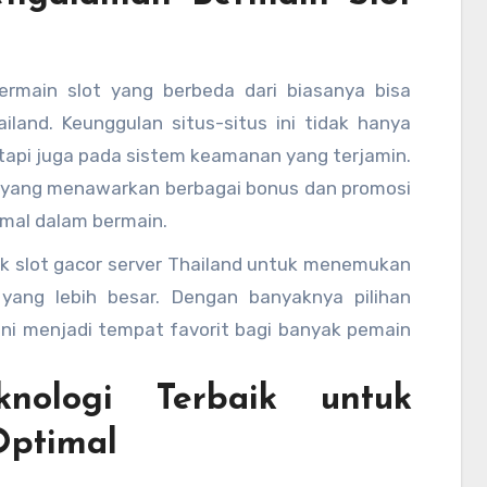
rmain slot yang berbeda dari biasanya bisa
land. Keunggulan situs-situs ini tidak hanya
tetapi juga pada sistem keamanan yang terjamin.
and yang menawarkan berbagai bonus dan promosi
imal dalam bermain.
nk slot gacor server Thailand untuk menemukan
ang lebih besar. Dengan banyaknya pilihan
ini menjadi tempat favorit bagi banyak pemain
knologi Terbaik untuk
Optimal