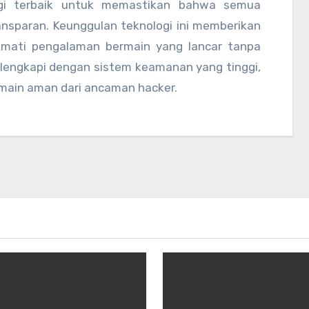
logi terbaik untuk memastikan bahwa semua
ansparan. Keunggulan teknologi ini memberikan
kmati pengalaman bermain yang lancar tanpa
dilengkapi dengan sistem keamanan yang tinggi,
emain aman dari ancaman hacker.