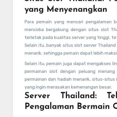
yang Menyenangkan
Para pemain yang mencari pengalaman be
mencoba bergabung dengan situs slot Thai
terletak pada kualitas server yang tinggi, 
Selain itu, banyak situs slot server Thail
menarik, sehingga pemain dapat lebih maks
Selain itu, pemain juga dapat mengakses li
permainan slot dengan peluang menang y
permainan dan hadiah menarik, situs-situs 
yang ingin merasakan kemenangan besar.
Server Thailand: Te
Pengalaman Bermain 