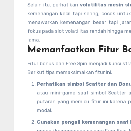
Selain itu, perhatikan
volatilitas mesin sl
kemenangan kecil tapi sering, cocok untuk 
menawarkan kemenangan besar tapi jaran
fokus pada slot volatilitas rendah hingga 
lama.
Memanfaatkan Fitur Bo
Fitur bonus dan Free Spin menjadi kunci stra
Berikut tips memaksimalkan fitur ini:
Perhatikan simbol Scatter dan Bon
atau mini-game saat simbol Scatter 
putaran yang memicu fitur ini karena
modal.
Gunakan pengali kemenangan saat F
pengali kemenangan selama Free Spin. Me