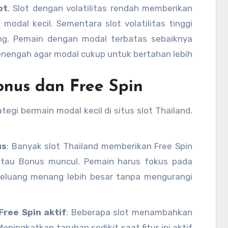
ot
. Slot dengan volatilitas rendah memberikan
modal kecil. Sementara slot volatilitas tinggi
g. Pemain dengan modal terbatas sebaiknya
menengah agar modal cukup untuk bertahan lebih
nus dan Free Spin
tegi bermain modal kecil di situs slot Thailand.
us
: Banyak slot Thailand memberikan Free Spin
atau Bonus muncul. Pemain harus fokus pada
 peluang menang lebih besar tanpa mengurangi
ree Spin aktif
: Beberapa slot menambahkan
ningkatkan taruhan sedikit saat fitur ini aktif