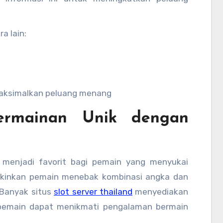
a lain:
maksimalkan peluang menang
Permainan Unik dengan
4D menjadi favorit bagi pemain yang menyukai
gkinkan pemain menebak kombinasi angka dan
 Banyak situs
slot server thailand
menyediakan
a pemain dapat menikmati pengalaman bermain