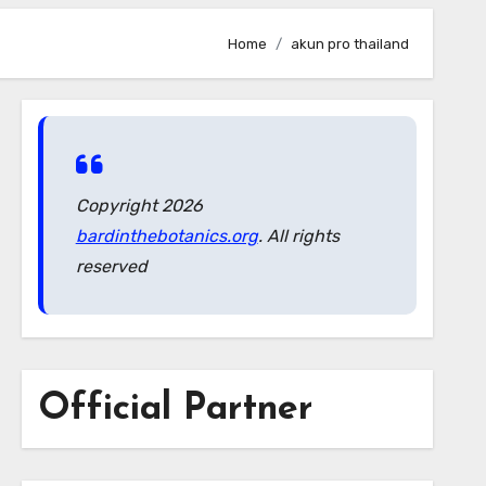
Home
akun pro thailand
Copyright 2026
bardinthebotanics.org
. All rights
reserved
Official Partner