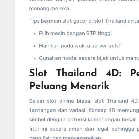
menang mereka.
Tips bermain slot gacor di slot Thailand antar
Pilih mesin dengan RTP tinggi
Mainkan pada waktu server aktif
Gunakan modal secara bijak untuk me
Slot Thailand 4D: 
Peluang Menarik
Selain slot online biasa, slot Thailand 
tantangan dan variasi. Konsep 4D memun
simbol dengan potensi kemenangan besar.
fitur ini secara aman dan legal, sehingg
yang fair dan menyenangkan.