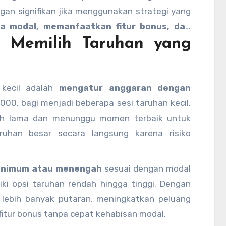
an signifikan jika menggunakan strategi yang
la modal, memanfaatkan fitur bonus, dan
 Memilih Taruhan yang
main dapat bermain lebih efektif tanpa harus
kan membahas strategi menang di situs slot
 kecil adalah
mengatur anggaran dengan
.000, bagi menjadi beberapa sesi taruhan kecil.
bih lama dan menunggu momen terbaik untuk
han besar secara langsung karena risiko
minimum atau menengah
sesuai dengan modal
liki opsi taruhan rendah hingga tinggi. Dengan
lebih banyak putaran, meningkatkan peluang
tur bonus tanpa cepat kehabisan modal.