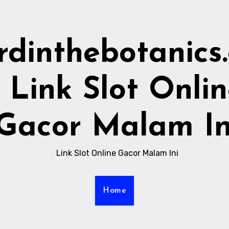
rdinthebotanics
- Link Slot Onli
Gacor Malam In
Link Slot Online Gacor Malam Ini
Home