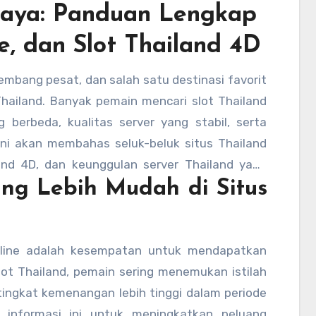
rcaya: Panduan Lengkap
ne, dan Slot Thailand 4D
embang pesat, dan salah satu destinasi favorit
 Thailand. Banyak pemain mencari slot Thailand
berbeda, kualitas server yang stabil, serta
 ini akan membahas seluk-beluk situs Thailand
iland 4D, dan keunggulan server Thailand yang
ang Lebih Mudah di Situs
u.
online adalah kesempatan untuk mendapatkan
lot Thailand, pemain sering menemukan istilah
 tingkat kemenangan lebih tinggi dalam periode
informasi ini untuk meningkatkan peluang