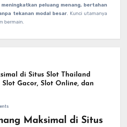
a
meningkatkan peluang menang, bertahan
tanpa tekanan modal besar
. Kunci utamanya
am bermain.
mal di Situs Slot Thailand
Slot Gacor, Slot Online, dan
ents
ang Maksimal di Situs