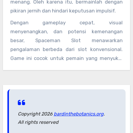
menang. Oleh karena itu, bermainlah dengan
pikiran jernih dan hindari keputusan impulsif.
Dengan gameplay cepat, visual
menyenangkan, dan potensi kemenangan
besar, Spaceman Slot menawarkan
pengalaman berbeda dari slot konvensional.
Game ini cocok untuk pemain yang menyukai
tantangan, berpikir cepat, dan siap mengambil
risiko. Selama dimainkan dengan bijak,
Spaceman Slot bisa menjadi hiburan sekaligus
peluang menarik untuk meraih keuntungan dari
luar angkasa digital.
Copyright 2026
bardinthebotanics.org
.
All rights reserved