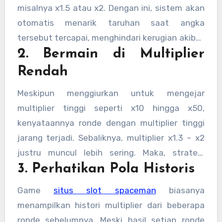
misalnya x1.5 atau x2. Dengan ini, sistem akan
otomatis menarik taruhan saat angka
tersebut tercapai, menghindari kerugian akibat
2. Bermain di Multiplier
terlambat klik. Ini sangat cocok bagi pemula
atau pemain yang ingin bermain aman.
Rendah
Meskipun menggiurkan untuk mengejar
multiplier tinggi seperti x10 hingga x50,
kenyataannya ronde dengan multiplier tinggi
jarang terjadi. Sebaliknya, multiplier x1.3 – x2
justru muncul lebih sering. Maka, strategi
3. Perhatikan Pola Historis
menarik di nilai rendah tapi konsisten bisa jadi
cara terbaik untuk meraih kemenangan
Game
situs slot spaceman
biasanya
bertahap dan menghindari kerugian besar.
menampilkan histori multiplier dari beberapa
ronde sebelumnya. Meski hasil setiap ronde