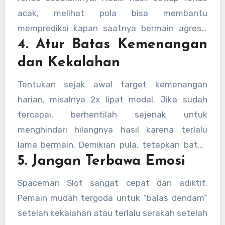
acak, melihat pola bisa membantu
memprediksi kapan saatnya bermain agresif
4. Atur Batas Kemenangan
atau defensif. Misalnya, setelah beberapa kali
multiplier rendah, kemungkinan muncul
dan Kekalahan
multiplier tinggi akan meningkat.
Tentukan sejak awal target kemenangan
harian, misalnya 2x lipat modal. Jika sudah
tercapai, berhentilah sejenak untuk
menghindari hilangnya hasil karena terlalu
lama bermain. Demikian pula, tetapkan batas
5. Jangan Terbawa Emosi
kerugian maksimal untuk mencegah kerugian
yang tak terkendali.
Spaceman Slot sangat cepat dan adiktif.
Pemain mudah tergoda untuk “balas dendam”
setelah kekalahan atau terlalu serakah setelah