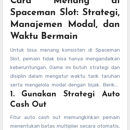
Cara Menang di
juga menyenangkan untuk dilihat. Efek suara
juga menambah suasana misi antariksa,
Spaceman Slot: Strategi,
dengan nada tegang yang meningkat seiring
Manajemen Modal, dan
naiknya multiplier.
Waktu Bermain
Untuk bisa menang konsisten di Spaceman
Slot, pemain tidak bisa hanya mengandalkan
keberuntungan. Game ini butuh strategi dan
disiplin dalam mengatur waktu tarik taruhan
serta mengelola modal dengan bijak. Berikut
1. Gunakan Strategi Auto
beberapa strategi yang bisa diterapkan:
Cash Out
Fitur auto cash out memungkinkan pemain
menentukan batas multiplier secara otomatis,