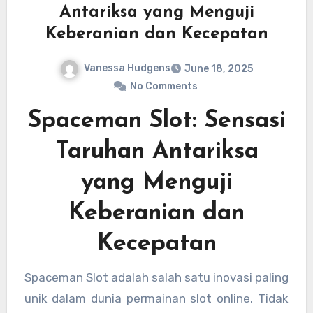
Antariksa yang Menguji
Keberanian dan Kecepatan
Vanessa Hudgens
June 18, 2025
No Comments
Spaceman Slot: Sensasi
Taruhan Antariksa
yang Menguji
Keberanian dan
Kecepatan
Spaceman Slot adalah salah satu inovasi paling
unik dalam dunia permainan slot online. Tidak