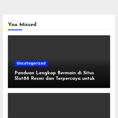
You Missed
Uncategorized
Panduan Lengkap Bermain di Situs
Slot88 Resmi dan Terpercaya untuk
Kemenangan Maksimal