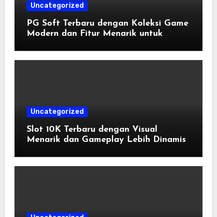
Uncategorized
PG Soft Terbaru dengan Koleksi Game
Modern dan Fitur Menarik untuk
Pemain
Uncategorized
Slot 10K Terbaru dengan Visual
Menarik dan Gameplay Lebih Dinamis