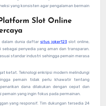
neksi yang konsisten agar pengalaman bermain
Platform Slot Online
ercaya
 dalam dunia daftar
situs joker123
slot online,
 sebagai penyedia yang aman dan transparan.
sesuai standar industri sehingga pemain merasa
t ketat. Teknologi enkripsi modern melindungi
ehingga pemain tidak perlu khawatir tentang
 penarikan dana dilakukan dengan cepat dan
i pemain yang ingin fokus pada permainan.
nggan yang responsif. Tim dukungan tersedia 24