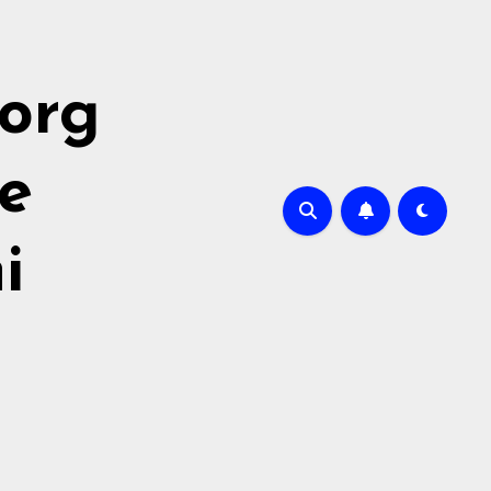
.org
ne
i