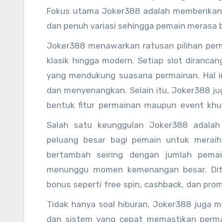
Fokus utama Joker388 adalah memberikan p
dan penuh variasi sehingga pemain merasa 
Joker388 menawarkan ratusan pilihan per
klasik hingga modern. Setiap slot diranca
yang mendukung suasana permainan. Hal in
dan menyenangkan. Selain itu, Joker388 jug
bentuk fitur permainan maupun event khus
yang segar untuk dinikmati.
Salah satu keunggulan Joker388 adalah
peluang besar bagi pemain untuk meraih
bertambah seiring dengan jumlah pemain
menunggu momen kemenangan besar. Dita
bonus seperti free spin, cashback, dan pr
untuk meraih keuntungan.
Tidak hanya soal hiburan, Joker388 juga m
dan sistem yang cepat memastikan permai