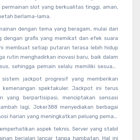
ermainan slot yang berkualitas tinggi, aman,
betah berlama-lama.
mainan dengan tema yang beragam, mulai dari
ng dengan grafis yang memikat dan efek suara
i membuat setiap putaran terasa lebih hidup
a rutin menghadirkan inovasi baru, baik dalam
us, sehingga pemain selalu memiliki sesuatu
 sistem jackpot progresif yang memberikan
 kemenangan spektakuler. Jackpot ini terus
 yang berpartisipasi, menciptakan sensasi
mbah lagi, Joker388 menyediakan berbagai
omosi harian yang meningkatkan peluang pemain
emperhatikan aspek teknis. Server yang stabil
nan berjalan lancar tanpa hambatan. Hal ini