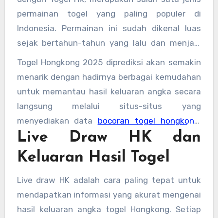
permainan togel yang paling populer di
Indonesia. Permainan ini sudah dikenal luas
sejak bertahun-tahun yang lalu dan menjadi
favorit banyak pemain togel karena hasilnya
Togel Hongkong 2025 diprediksi akan semakin
yang dapat dipantau langsung melalui live
menarik dengan hadirnya berbagai kemudahan
draw HK.
untuk memantau hasil keluaran angka secara
langsung melalui situs-situs yang
menyediakan data
bocoran togel hongkong
.
Live Draw HK dan
Informasi ini penting untuk para pemain togel
dalam merencanakan strategi taruhan mereka.
Keluaran Hasil Togel
Live draw HK adalah cara paling tepat untuk
mendapatkan informasi yang akurat mengenai
hasil keluaran angka togel Hongkong. Setiap