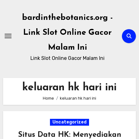
Skip
to
bardinthebotanics.org -
content
Link Slot Online Gacor
Malam Ini
Link Slot Online Gacor Malam Ini
keluaran hk hari ini
Home
keluaran hk hari ini
Uncategorized
Situs Data HK: Menyediakan