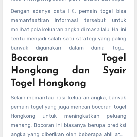
dipertanggungjawabkan. Oleh karena itu, situs
Dengan adanya data HK, pemain togel bisa
yang menyajikan data HK selalu merujuk pada
memanfaatkan informasi tersebut untuk
Hongkong Pools untuk memberikan informasi
melihat pola keluaran angka di masa lalu. Hal ini
yang valid dan terpercaya kepada para pemain
tentu menjadi salah satu strategi yang paling
togel.
banyak digunakan dalam dunia togel,
Bocoran Togel
khususnya dalam memprediksi angka yang
akan keluar di undian berikutnya.
Hongkong dan Syair
Togel Hongkong
Selain memantau hasil keluaran angka, banyak
pemain togel yang juga mencari bocoran togel
Hongkong untuk meningkatkan peluang
menang. Bocoran ini biasanya berupa prediksi
angka yang diberikan oleh beberapa ahli atau