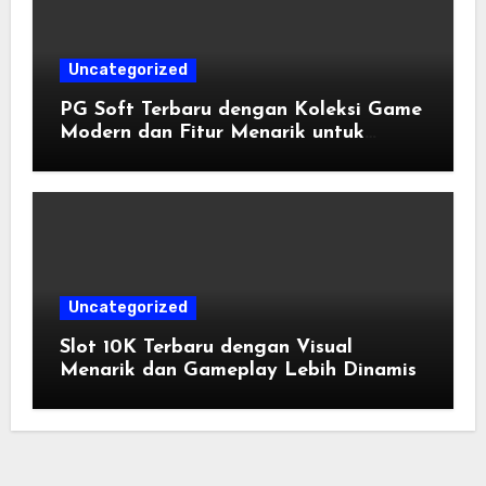
Uncategorized
PG Soft Terbaru dengan Koleksi Game
Modern dan Fitur Menarik untuk
Pemain
Uncategorized
Slot 10K Terbaru dengan Visual
Menarik dan Gameplay Lebih Dinamis