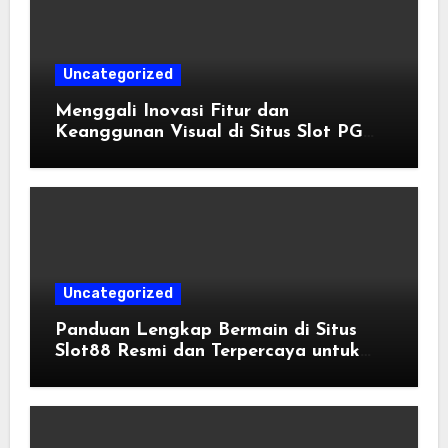
Uncategorized
Menggali Inovasi Fitur dan
Keanggunan Visual di Situs Slot PG
Soft Resmi
Uncategorized
Panduan Lengkap Bermain di Situs
Slot88 Resmi dan Terpercaya untuk
Kemenangan Maksimal