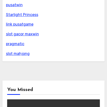
pusatwin
Starlight Princess
link pusatgame
slot gacor maxwin
pragmatic
slot mahjong
You Missed