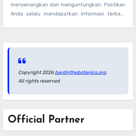
penggunanya.
menyenangkan dan menguntungkan. Pastikan
Anda selalu mendapatkan informasi terbaru
melalui situs-situs terpercaya yang
menyediakan live draw sdy pools dan result sdy
yang akurat.
Copyright 2026
bardinthebotanics.org
.
All rights reserved
Official Partner