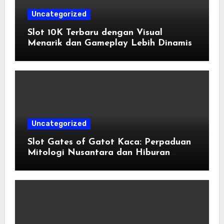
Uncategorized
Slot 10K Terbaru dengan Visual
Menarik dan Gameplay Lebih Dinamis
Uncategorized
Slot Gates of Gatot Kaca: Perpaduan
Mitologi Nusantara dan Hiburan
Digital