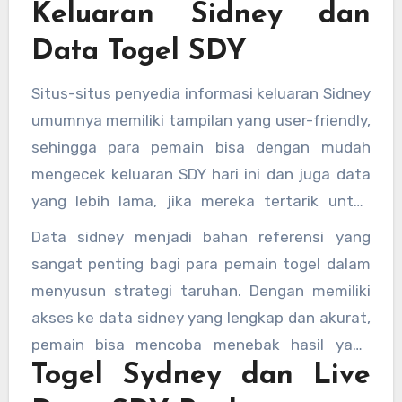
Keluaran Sidney dan
memastikan integritas dan keakuratan data
yang disampaikan kepada para pemain.
Data Togel SDY
Situs-situs penyedia informasi keluaran Sidney
umumnya memiliki tampilan yang user-friendly,
sehingga para pemain bisa dengan mudah
mengecek keluaran SDY hari ini dan juga data
yang lebih lama, jika mereka tertarik untuk
menganalisis pola-pola keluaran sebelumnya.
Data sidney menjadi bahan referensi yang
sangat penting bagi para pemain togel dalam
menyusun strategi taruhan. Dengan memiliki
akses ke data sidney yang lengkap dan akurat,
pemain bisa mencoba menebak hasil yang
Togel Sydney dan Live
mungkin keluar pada undian berikutnya.
Banyak pemain yang percaya bahwa dengan