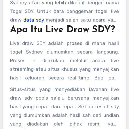
Sydney atau yang lebih dikenal dengan nama
Togel SDY. Untuk para penggemar togel, live
draw
data sdy
menjadi salah satu acara yang
Apa Itu Live Draw SDY?
paling ditunggu-tunggu karena di sinilah hasil
dari hasil undian keluaran SDY diumumkan
Live draw SDY adalah proses di mana hasil
secara langsung. Dalam artikel ini, kita akan
togel Sydney diumumkan secara langsung.
membahas lebih dalam tentang situs live draw
Proses ini dilakukan melalui acara live
sdy pools, data sidney, dan bagaimana para
streaming atau situs khusus yang menyajikan
pemain bisa mendapatkan informasi yang valid
hasil keluaran secara real-time. Bagi para
dan akurat dari sumber yang terpercaya.
pemain togel, melihat langsung proses live
Situs-situs yang menyediakan layanan live
draw sdy memberikan kesan mendebarkan
draw sdy pools selalu berusaha menyajikan
karena hasil yang keluar pada hari itu langsung
hasil yang cepat dan tepat. Setiap result sdy
bisa diketahui tanpa menunggu lama.
yang diumumkan adalah hasil sah dari undian
yang diadakan oleh pihak resmi, yang