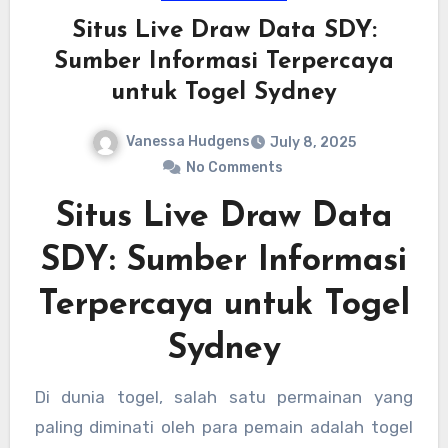
Situs Live Draw Data SDY:
Sumber Informasi Terpercaya
untuk Togel Sydney
Vanessa Hudgens
July 8, 2025
No Comments
Situs Live Draw Data
SDY: Sumber Informasi
Terpercaya untuk Togel
Sydney
Di dunia togel, salah satu permainan yang
paling diminati oleh para pemain adalah togel