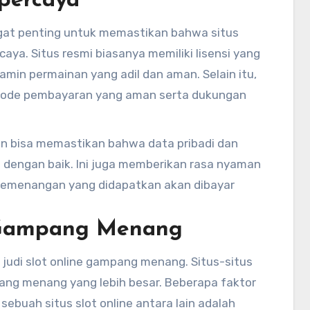
rpercaya
ngat penting untuk memastikan bahwa situs
rcaya. Situs resmi biasanya memiliki lisensi yang
jamin permainan yang adil dan aman. Selain itu,
etode pembayaran yang aman serta dukungan
in bisa memastikan bahwa data pribadi dan
 dengan baik. Ini juga memberikan rasa nyaman
kemenangan yang didapatkan akan dibayar
e Gampang Menang
judi slot online gampang menang. Situs-situs
uang menang yang lebih besar. Beberapa faktor
buah situs slot online antara lain adalah