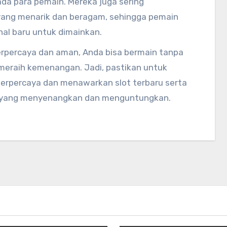
da para pemain. Mereka juga sering
ang menarik dan beragam, sehingga pemain
al baru untuk dimainkan.
terpercaya dan aman, Anda bisa bermain tanpa
 meraih kemenangan. Jadi, pastikan untuk
 terpercaya dan menawarkan slot terbaru serta
di yang menyenangkan dan menguntungkan.