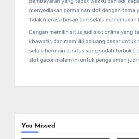
pembayaran yang tepat waktu dan adil kepa
menyediakan permainan slot dengan tema y
tidak merasa bosan dan selalu menemukan h
Dengan memilih situs judi slot online yang 
khawatir, dan memiliki peluang besar untuk
selalu bermain di situs yang sudah terbukti
slot gacor malam ini untuk pengalaman ju
You Missed