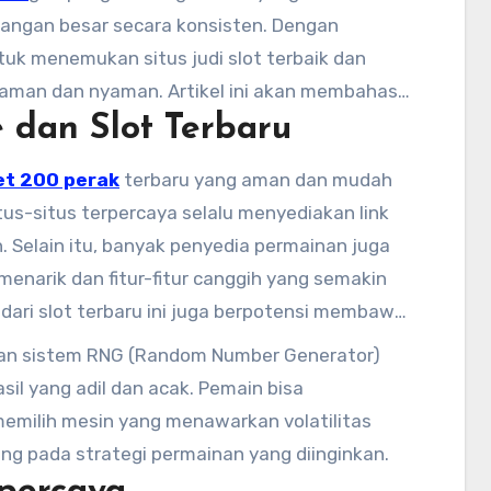
angan besar secara konsisten. Dengan
tuk menemukan situs judi slot terbaik dan
 aman dan nyaman. Artikel ini akan membahas
e dan Slot Terbaru
a cara menemukan situs judi slot online gampang
et 200 perak
terbaru yang aman dan mudah
tus-situs terpercaya selalu menyediakan link
 Selain itu, banyak penyedia permainan juga
menarik dan fitur-fitur canggih yang semakin
ari slot terbaru ini juga berpotensi membawa
ngan sistem RNG (Random Number Generator)
il yang adil dan acak. Pemain bisa
emilih mesin yang menawarkan volatilitas
tung pada strategi permainan yang diinginkan.