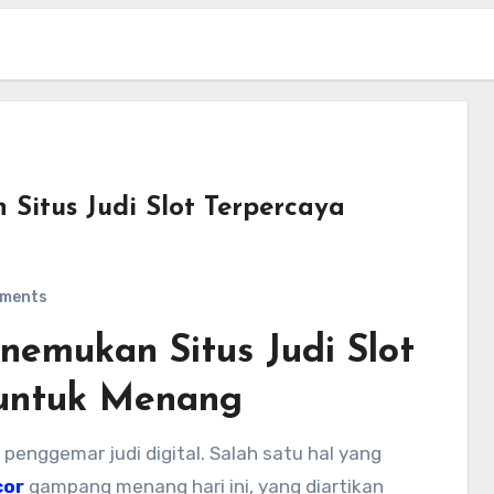
Situs Judi Slot Terpercaya
ments
nemukan Situs Judi Slot
 untuk Menang
 penggemar judi digital. Salah satu hal yang
cor
gampang menang hari
ini, yang diartikan