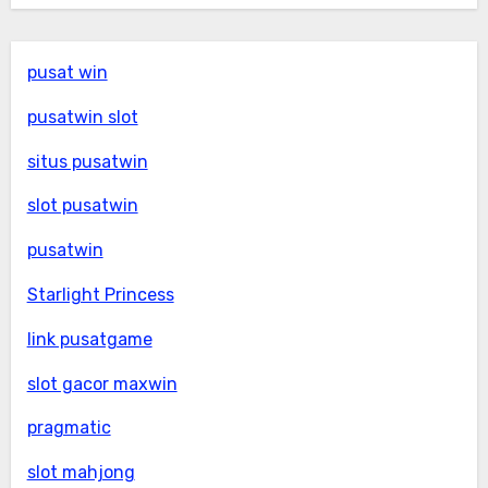
pusat win
pusatwin slot
situs pusatwin
slot pusatwin
pusatwin
Starlight Princess
link pusatgame
slot gacor maxwin
pragmatic
slot mahjong