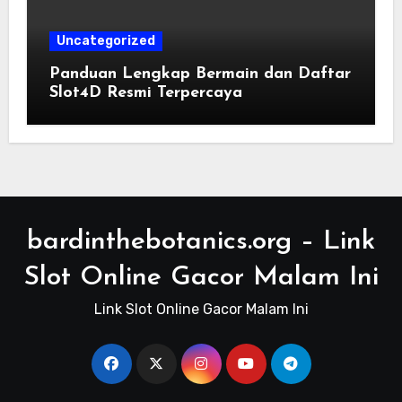
Uncategorized
Panduan Lengkap Bermain dan Daftar
Slot4D Resmi Terpercaya
bardinthebotanics.org – Link
Slot Online Gacor Malam Ini
Link Slot Online Gacor Malam Ini