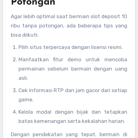
Potongan
Agar lebih optimal saat bermain slot deposit 10
ribu tanpa potongan, ada beberapa tips yang
bisa diikuti:
Pilih situs terpercaya dengan lisensi resmi.
Manfaatkan fitur demo untuk mencoba
permainan sebelum bermain dengan uang
asli.
Cek informasi RTP dan jam gacor dari setiap
game.
Kelola modal dengan bijak dan tetapkan
batas kemenangan serta kekalahan harian.
Dengan pendekatan yang tepat, bermain di