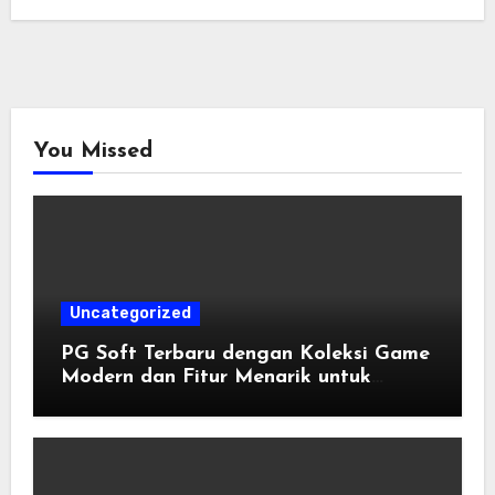
You Missed
Uncategorized
PG Soft Terbaru dengan Koleksi Game
Modern dan Fitur Menarik untuk
Pemain