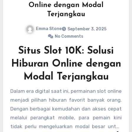
Online dengan Modal
Terjangkau
Emma Stone
September 3, 2025
No Comments
Situs Slot 10K: Solusi
Hiburan Online dengan
Modal Terjangkau
Dalam era digital saat ini, permainan slot online
menjadi pilihan hiburan favorit banyak orang.
Dengan berbagai kemudahan dan akses cepat
melalui perangkat mobile, para pemain kini
tidak perlu mengeluarkan modal besar untuk