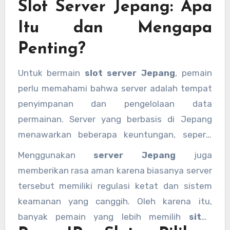
Slot Server Jepang: Apa
menyesuaikan RTP (Return to Player) agar
lebih menguntungkan bagi pemain.
Itu dan Mengapa
Penting?
Untuk bermain
slot server Jepang
, pemain
perlu memahami bahwa server adalah tempat
penyimpanan dan pengelolaan data
permainan. Server yang berbasis di Jepang
menawarkan beberapa keuntungan, seperti
koneksi yang lebih stabil dan kecepatan akses
Menggunakan
server Jepang
juga
yang tinggi untuk pemain di wilayah Asia.
memberikan rasa aman karena biasanya server
tersebut memiliki regulasi ketat dan sistem
keamanan yang canggih. Oleh karena itu,
banyak pemain yang lebih memilih
situs