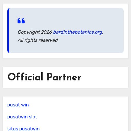
Copyright 2026
bardinthebotanics.org
.
All rights reserved
Official Partner
pusat win
pusatwin slot
situs pusatwin