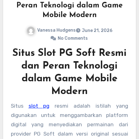
Peran Teknologi dalam Game
Mobile Modern
Vanessa Hudgens
June 21, 2026
No Comments
Situs Slot PG Soft Resmi
dan Peran Teknologi
dalam Game Mobile
Modern
Situs
slot pg
resmi adalah istilah yang
digunakan untuk menggambarkan platform
digital yang menyediakan permainan dari
provider
PG Soft
dalam versi original sesuai