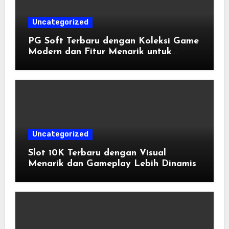
Uncategorized
PG Soft Terbaru dengan Koleksi Game
Modern dan Fitur Menarik untuk
Pemain
Uncategorized
Slot 10K Terbaru dengan Visual
Menarik dan Gameplay Lebih Dinamis