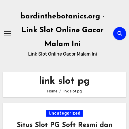
Skip
to
bardinthebotanics.org -
content
Link Slot Online Gacor
Malam Ini
Link Slot Online Gacor Malam Ini
link slot pg
Home
link slot pg
Uncategorized
Situs Slot PG Soft Resmi dan