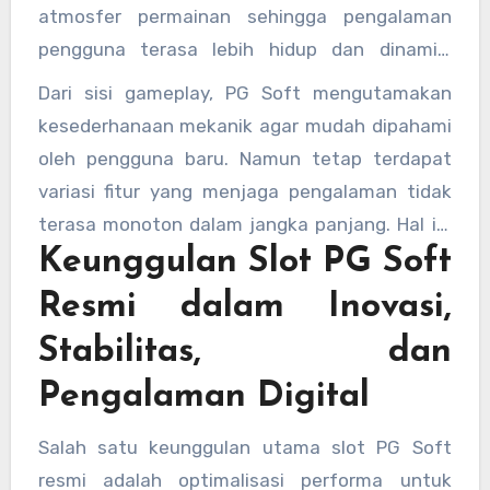
pengalaman visual yang lebih imersif dan
atmosfer permainan sehingga pengalaman
menyerupai pengalaman naratif interaktif.
pengguna terasa lebih hidup dan dinamis.
Kombinasi audio dan visual ini menjadi salah
Dari sisi gameplay, PG Soft mengutamakan
satu identitas utama yang membedakan PG
kesederhanaan mekanik agar mudah dipahami
Soft dari banyak provider lain di industri game
oleh pengguna baru. Namun tetap terdapat
digital.
variasi fitur yang menjaga pengalaman tidak
terasa monoton dalam jangka panjang. Hal ini
Keunggulan Slot PG Soft
menciptakan keseimbangan antara
aksesibilitas dan kedalaman pengalaman
Resmi dalam Inovasi,
bermain.
Stabilitas, dan
Pengalaman Digital
Salah satu keunggulan utama slot PG Soft
resmi adalah optimalisasi performa untuk