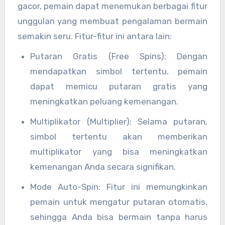
gacor, pemain dapat menemukan berbagai fitur
di beberapa sesi tertentu.
unggulan yang membuat pengalaman bermain
semakin seru. Fitur-fitur ini antara lain:
Putaran Gratis (Free Spins): Dengan
mendapatkan simbol tertentu, pemain
dapat memicu putaran gratis yang
meningkatkan peluang kemenangan.
Multiplikator (Multiplier): Selama putaran,
simbol tertentu akan memberikan
multiplikator yang bisa meningkatkan
kemenangan Anda secara signifikan.
Mode Auto-Spin: Fitur ini memungkinkan
pemain untuk mengatur putaran otomatis,
sehingga Anda bisa bermain tanpa harus