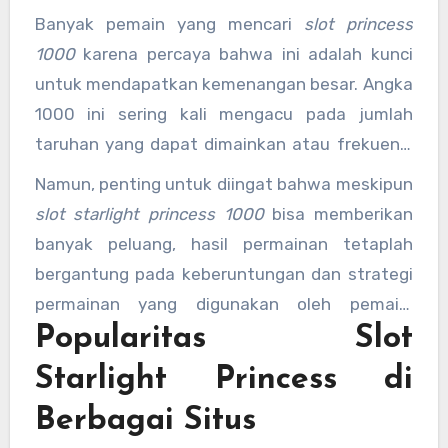
Banyak pemain yang mencari
slot princess
1000
karena percaya bahwa ini adalah kunci
untuk mendapatkan kemenangan besar. Angka
1000 ini sering kali mengacu pada jumlah
taruhan yang dapat dimainkan atau frekuensi
kemenangan yang diharapkan dalam
Namun, penting untuk diingat bahwa meskipun
permainan. Pada beberapa situs, angka ini
slot starlight princess 1000
bisa memberikan
sering kali dijadikan patokan dalam
banyak peluang, hasil permainan tetaplah
perhitungan peluang kemenangan dalam
bergantung pada keberuntungan dan strategi
jangka panjang.
permainan yang digunakan oleh pemain.
Popularitas Slot
Pemain yang memilih bermain dengan taruhan
yang lebih tinggi sering kali berharap bisa
Starlight Princess di
memenangkan hadiah jackpot yang lebih
Berbagai Situs
besar.