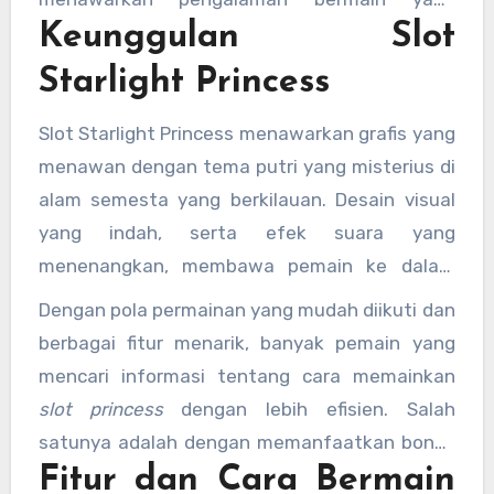
Keunggulan Slot
menarik dengan tema yang berfokus pada
seorang putri ajaib di langit. Dalam artikel ini,
Starlight Princess
kita akan membahas beberapa aspek menarik
dari slot Starlight Princess serta alasan
Slot Starlight Princess menawarkan grafis yang
mengapa game ini begitu diminati oleh banyak
menawan dengan tema putri yang misterius di
pemain, terutama dengan keyword seperti
alam semesta yang berkilauan. Desain visual
princess slot
,
slot incess
, dan
slot princess
yang indah, serta efek suara yang
1000
.
menenangkan, membawa pemain ke dalam
suasana magis. Salah satu hal yang membuat
Dengan pola permainan yang mudah diikuti dan
permainan ini menarik adalah fitur-fitur bonus
berbagai fitur menarik, banyak pemain yang
yang bisa meningkatkan peluang pemain untuk
mencari informasi tentang cara memainkan
meraih kemenangan besar. Dengan RTP
slot princess
dengan lebih efisien. Salah
(Return to Player) yang cukup tinggi, slot
satunya adalah dengan memanfaatkan bonus
Starlight Princess dikenal sebagai
slot
link
Fitur dan Cara Bermain
dan fitur putaran gratis yang ditawarkan oleh