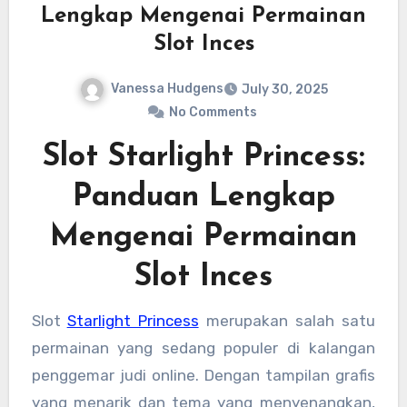
Lengkap Mengenai Permainan
Slot Inces
Vanessa Hudgens
July 30, 2025
No Comments
Slot Starlight Princess:
Panduan Lengkap
Mengenai Permainan
Slot Inces
Slot
Starlight Princess
merupakan salah satu
permainan yang sedang populer di kalangan
penggemar judi online. Dengan tampilan grafis
yang menarik dan tema yang menyenangkan,