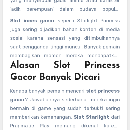
yang menyerupai gadis anime atau karakter
‘adik perempuan’ dalam budaya populer
Jepang memiliki daya tarik tersendiri. Tampilan
Slot inces gacor
seperti Starlight Princess
visual dan animasi yang lucu, ditambah dengan
juga sering dijadikan bahan konten di media
potensi kemenangan besar, menjadikan game
sosial karena sensasi yang ditimbulkannya
ini sebagai hiburan sekaligus peluang
saat pengganda tinggi muncul. Banyak pemain
menghasilkan uang.
membagikan momen mereka mendapatkan
Alasan Slot Princess
kemenangan dengan ekspresi penuh
semangat.
Gacor Banyak Dicari
Kenapa banyak pemain mencari
slot princess
gacor
? Jawabannya sederhana: mereka ingin
bermain di game yang sudah terbukti sering
memberikan kemenangan.
Slot Starlight
dari
Pragmatic Play memang dikenal karena