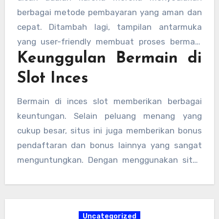
sering mendapatkan kemenangan dalam
berbagai metode pembayaran yang aman dan
waktu singkat. Selain itu, situs-situs ini sering
cepat. Ditambah lagi, tampilan antarmuka
memberikan bonus dan promosi yang bisa
yang user-friendly membuat proses bermain
meningkatkan pengalaman bermain Anda.
Keunggulan Bermain di
semakin nyaman.
Slot Inces
Bermain di inces slot memberikan berbagai
keuntungan. Selain peluang menang yang
cukup besar, situs ini juga memberikan bonus
pendaftaran dan bonus lainnya yang sangat
menguntungkan. Dengan menggunakan situs
ini, Anda dapat merasakan sensasi bermain
inces slot login yang mudah dan tanpa
hambatan.
Uncategorized