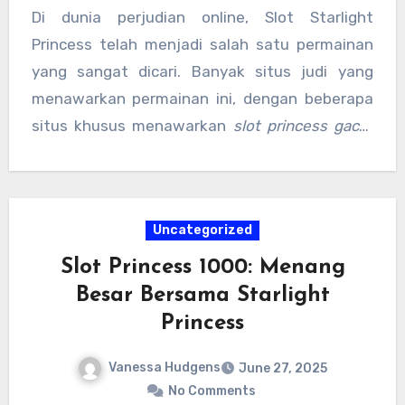
Di dunia perjudian online, Slot Starlight
Princess telah menjadi salah satu permainan
yang sangat dicari. Banyak situs judi yang
menawarkan permainan ini, dengan beberapa
situs khusus menawarkan
slot princess gacor
dengan peluang menang yang lebih tinggi.
Selain itu, banyak juga situs yang memberikan
bonus sambutan atau putaran gratis untuk
Uncategorized
pemain baru yang mencoba permainan ini.
Karena itulah, permainan ini semakin populer,
Slot Princess 1000: Menang
terutama di kalangan pemain yang ingin
Besar Bersama Starlight
meraih kemenangan besar melalui
slot princess
Princess
yang menguntungkan.
Vanessa Hudgens
June 27, 2025
No Comments