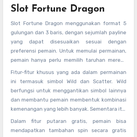
keindahan visual permainan, tetapi juga
Slot Fortune Dragon
berfungsi untuk meningkatkan peluang pemain
meraih kemenangan besar.
Slot Fortune Dragon menggunakan format 5
gulungan dan 3 baris, dengan sejumlah payline
yang dapat disesuaikan sesuai dengan
preferensi pemain. Untuk memulai permainan,
pemain hanya perlu memilih taruhan mereka
dan memutar gulungan. Jika simbol yang
Fitur-fitur khusus yang ada dalam permainan
muncul cocok dengan kombinasi yang
ini termasuk simbol Wild dan Scatter. Wild
ditentukan, pemain akan mendapatkan
berfungsi untuk menggantikan simbol lainnya
pembayaran sesuai dengan nilai simbol yang
dan membantu pemain membentuk kombinasi
terlibat.
kemenangan yang lebih banyak. Sementara itu,
simbol Scatter dapat membuka fitur bonus
Dalam fitur putaran gratis, pemain bisa
yang memberikan putaran gratis atau
mendapatkan tambahan spin secara gratis
kesempatan untuk memenangkan jackpot.