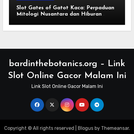
Slot Gates of Gatot Kaca: Perpaduan
Mitologi Nusantara dan Hiburan
Digital
bardinthebotanics.org – Link
Slot Online Gacor Malam Ini
Link Slot Online Gacor Malam Ini
Copyright © All rights reserved
|
Blogus
by
Themeansar
.