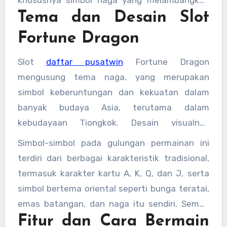
khususnya simbol naga yang melambangkan
Tema dan Desain Slot
keberuntungan, permainan ini menawarkan
pengalaman bermain yang menarik dan penuh
Fortune Dragon
dengan peluang kemenangan besar. Tidak
hanya visual yang memukau, tetapi juga fitur-
Slot
daftar pusatwin
Fortune Dragon
fitur menarik yang membuat permainan ini
mengusung tema naga, yang merupakan
layak untuk dicoba.
simbol keberuntungan dan kekuatan dalam
banyak budaya Asia, terutama dalam
kebudayaan Tiongkok. Desain visualnya
dipenuhi dengan elemen-elemen yang sangat
Simbol-simbol pada gulungan permainan ini
khas, seperti latar belakang pegunungan
terdiri dari berbagai karakteristik tradisional,
mistis, simbol emas, lentera, dan tentu saja,
termasuk karakter kartu A, K, Q, dan J, serta
naga. Setiap elemen dirancang dengan detail
simbol bertema oriental seperti bunga teratai,
yang sangat menarik, memberikan pemain
emas batangan, dan naga itu sendiri. Semua
sensasi bermain yang imersif.
Fitur dan Cara Bermain
simbol tersebut tidak hanya menambah