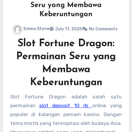
Seru yang Membawa
Keberuntungan
Emma Stone
July 17, 2025
No Comments
Slot Fortune Dragon:
Permainan Seru yang
Membawa
Keberuntungan
Slot Fortune Dragon adalah salah satu
permainan
slot deposit 10 rb
online yang
populer di kalangan pemain kasino. Dengan
tema mistis yang terinspirasi oleh budaya Asia,