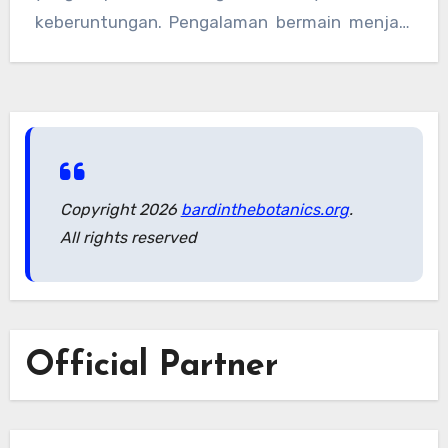
keberuntungan. Pengalaman bermain menjadi
lebih seru dan memuaskan berkat kualitas
visual yang sangat baik.
Copyright 2026
bardinthebotanics.org
.
All rights reserved
Official Partner