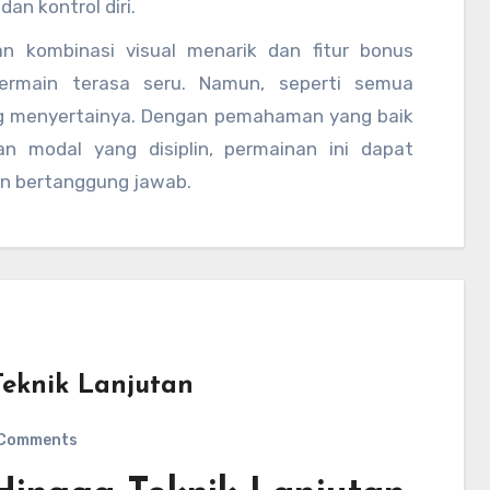
n kontrol diri.
 kombinasi visual menarik dan fitur bonus
ermain terasa seru. Namun, seperti semua
ang menyertainya. Dengan pemahaman yang baik
an modal yang disiplin, permainan ini dapat
an bertanggung jawab.
eknik Lanjutan
 Comments