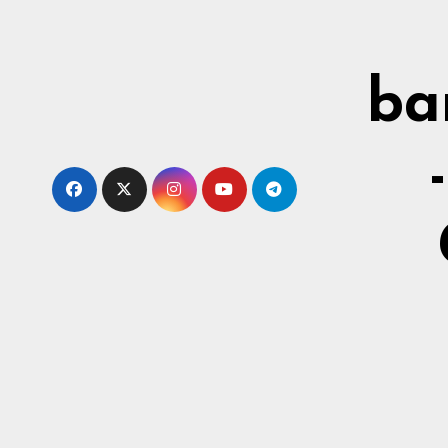
Skip
to
content
ba