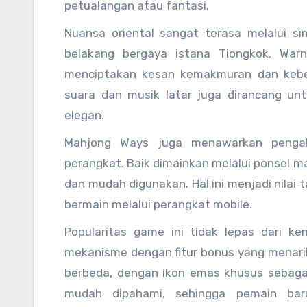
petualangan atau fantasi.
Nuansa oriental sangat terasa melalui s
belakang bergaya istana Tiongkok. Wa
menciptakan kesan kemakmuran dan keberu
suara dan musik latar juga dirancang u
elegan.
Mahjong Ways juga menawarkan pengal
perangkat. Baik dimainkan melalui ponsel m
dan mudah digunakan. Hal ini menjadi nilai 
bermain melalui perangkat mobile.
Popularitas game ini tidak lepas dari
mekanisme dengan fitur bonus yang menarik.
berbeda, dengan ikon emas khusus sebagai s
mudah dipahami, sehingga pemain ba