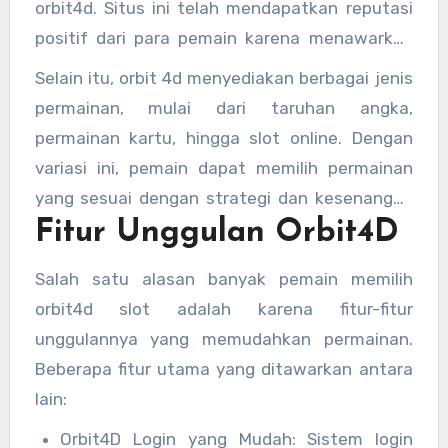
orbit4d. Situs ini telah mendapatkan reputasi
positif dari para pemain karena menawarkan
pengalaman bermain yang aman, nyaman, dan
Selain itu, orbit 4d menyediakan berbagai jenis
transparan. Dengan teknologi terbaru, Orbit4D
permainan, mulai dari taruhan angka,
memastikan setiap permainan berjalan adil
permainan kartu, hingga slot online. Dengan
dan cepat, sehingga pemain bisa fokus
variasi ini, pemain dapat memilih permainan
menikmati permainan tanpa khawatir akan
yang sesuai dengan strategi dan kesenangan
keamanan data atau transaksi
slot orbit4d
.
Fitur Unggulan Orbit4D
mereka. Fitur ini menjadikan Orbit4D sebagai
salah satu platform favorit bagi pemain judi
Salah satu alasan banyak pemain memilih
online di Indonesia.
orbit4d slot adalah karena fitur-fitur
unggulannya yang memudahkan permainan.
Beberapa fitur utama yang ditawarkan antara
lain:
Orbit4D Login yang Mudah: Sistem login