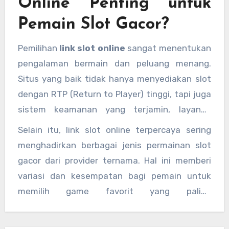
Online Penting untuk
Pemain Slot Gacor?
Pemilihan
link slot online
sangat menentukan
pengalaman bermain dan peluang menang.
Situs yang baik tidak hanya menyediakan slot
dengan RTP (Return to Player) tinggi, tapi juga
sistem keamanan yang terjamin, layanan
pelanggan yang responsif, dan kemudahan
Selain itu, link slot online terpercaya sering
dalam proses deposit dan withdraw.
menghadirkan berbagai jenis permainan slot
gacor dari provider ternama. Hal ini memberi
variasi dan kesempatan bagi pemain untuk
memilih game favorit yang paling
menguntungkan. Dengan begitu, peluang
mendapatkan jackpot atau kemenangan besar