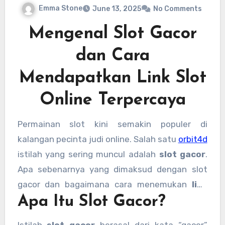
Emma Stone
June 13, 2025
No Comments
Mengenal Slot Gacor
dan Cara
Mendapatkan Link Slot
Online Terpercaya
Permainan slot kini semakin populer di
kalangan pecinta judi online. Salah satu
orbit4d
istilah yang sering muncul adalah
slot gacor
.
Apa sebenarnya yang dimaksud dengan slot
gacor dan bagaimana cara menemukan
link
Apa Itu Slot Gacor?
slot online
terpercaya agar bisa meraih
kemenangan lebih mudah? Artikel ini akan
Istilah
slot gacor
berasal dari kata “gacor”