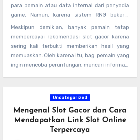
para pemain atau data internal dari penyedia
game. Namun, karena sistem RNG bekerja
secara acak, tidak ada jaminan bahwa slot
Meskipun demikian, banyak pemain tetap
yang gacor hari ini akan tetap gacor besok.
mempercayai rekomendasi slot gacor karena
sering kali terbukti memberikan hasil yang
memuaskan. Oleh karena itu, bagi pemain yang
ingin mencoba peruntungan, mencari informasi
slot gacor dari sumber tepercaya bisa menjadi
langkah awal yang menarik.
Uncategorized
Mengenal Slot Gacor dan Cara
Mendapatkan Link Slot Online
Terpercaya