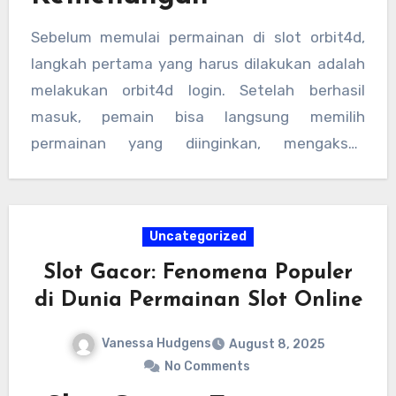
Sebelum memulai permainan di slot orbit4d,
langkah pertama yang harus dilakukan adalah
melakukan orbit4d login. Setelah berhasil
masuk, pemain bisa langsung memilih
permainan yang diinginkan, mengakses
promosi, dan menikmati berbagai fitur eksklusif
yang hanya tersedia di Orbit4D. Sistem login
yang cepat dan aman juga memastikan
Uncategorized
pemain tidak perlu khawatir tentang
Slot Gacor: Fenomena Populer
keamanan akun atau transaksi keuangan.
di Dunia Permainan Slot Online
Vanessa Hudgens
August 8, 2025
No Comments