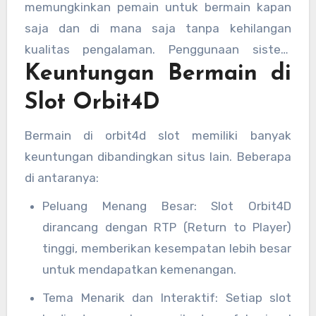
memungkinkan pemain untuk bermain kapan
saja dan di mana saja tanpa kehilangan
kualitas pengalaman. Penggunaan sistem
Keuntungan Bermain di
enkripsi modern juga memastikan keamanan
data pribadi dan transaksi tetap terjaga.
Slot Orbit4D
Bermain di orbit4d slot memiliki banyak
keuntungan dibandingkan situs lain. Beberapa
di antaranya:
Peluang Menang Besar: Slot Orbit4D
dirancang dengan RTP (Return to Player)
tinggi, memberikan kesempatan lebih besar
untuk mendapatkan kemenangan.
Tema Menarik dan Interaktif: Setiap slot