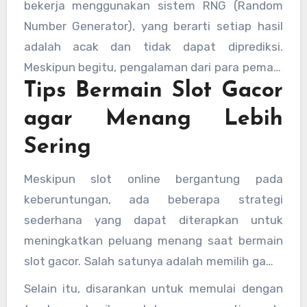
bekerja menggunakan sistem RNG (Random
Number Generator), yang berarti setiap hasil
adalah acak dan tidak dapat diprediksi.
Meskipun begitu, pengalaman dari para pemain
Tips Bermain Slot Gacor
sering kali menjadi panduan informal untuk
menentukan pilihan game.
agar Menang Lebih
Sering
Meskipun slot online bergantung pada
keberuntungan, ada beberapa strategi
sederhana yang dapat diterapkan untuk
meningkatkan peluang menang saat bermain
slot gacor. Salah satunya adalah memilih game
dari provider ternama seperti Pragmatic Play,
Selain itu, disarankan untuk memulai dengan
Habanero, atau PG Soft, yang dikenal memiliki