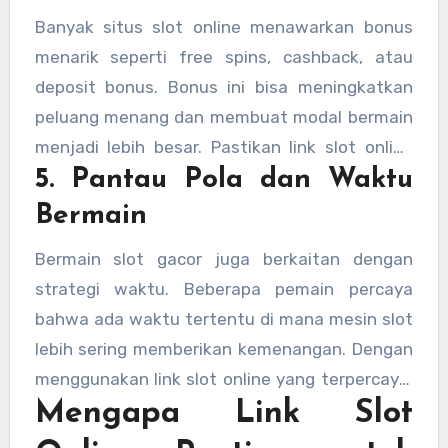
slot gacor.
Banyak situs slot online menawarkan bonus
menarik seperti free spins, cashback, atau
deposit bonus. Bonus ini bisa meningkatkan
peluang menang dan membuat modal bermain
menjadi lebih besar. Pastikan link slot online
5. Pantau Pola dan Waktu
yang dipilih menawarkan promosi yang adil dan
mudah diakses.
Bermain
Bermain slot gacor juga berkaitan dengan
strategi waktu. Beberapa pemain percaya
bahwa ada waktu tertentu di mana mesin slot
lebih sering memberikan kemenangan. Dengan
menggunakan link slot online yang terpercaya,
Mengapa Link Slot
pemain bisa memantau pola kemenangan dan
menentukan waktu bermain terbaik.