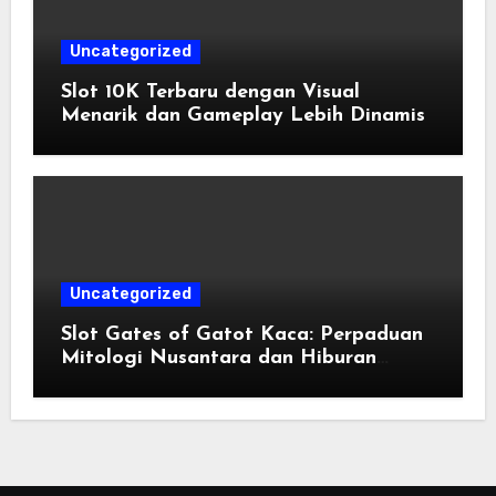
Uncategorized
Slot 10K Terbaru dengan Visual
Menarik dan Gameplay Lebih Dinamis
Uncategorized
Slot Gates of Gatot Kaca: Perpaduan
Mitologi Nusantara dan Hiburan
Digital