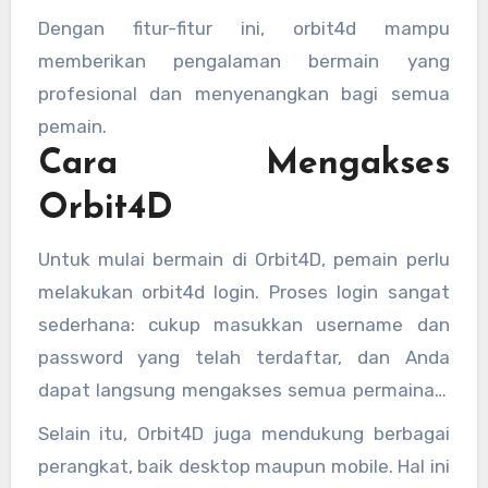
Dengan fitur-fitur ini, orbit4d mampu
memberikan pengalaman bermain yang
profesional dan menyenangkan bagi semua
pemain.
Cara Mengakses
Orbit4D
Untuk mulai bermain di Orbit4D, pemain perlu
melakukan orbit4d login. Proses login sangat
sederhana: cukup masukkan username dan
password yang telah terdaftar, dan Anda
dapat langsung mengakses semua permainan,
termasuk slot orbit4d favorit Anda.
Selain itu, Orbit4D juga mendukung berbagai
perangkat, baik desktop maupun mobile. Hal ini