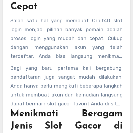
Cepat
lokasi.
Salah satu hal yang membuat Orbit4D slot
login menjadi pilihan banyak pemain adalah
proses login yang mudah dan cepat. Cukup
dengan menggunakan akun yang telah
terdaftar, Anda bisa langsung menikmati
semua permainan tanpa hambatan. Sistem
Bagi yang baru pertama kali bergabung,
login yang sederhana memastikan Anda dapat
pendaftaran juga sangat mudah dilakukan.
langsung memulai permainan tanpa harus
Anda hanya perlu mengikuti beberapa langkah
melalui banyak langkah rumit.
untuk membuat akun dan kemudian langsung
dapat bermain slot gacor favorit Anda di situs
Menikmati Beragam
ini. Dengan proses yang efisien, Anda bisa lebih
fokus pada pengalaman bermain dan meraih
Jenis Slot Gacor di
kemenangan besar.