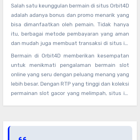
Salah satu keunggulan bermain di situs Orbit4D
adalah adanya bonus dan promo menarik yang
bisa dimanfaatkan oleh pemain. Tidak hanya
itu, berbagai metode pembayaran yang aman
dan mudah juga membuat transaksi di situs ini
menjadi lebih nyaman. Orbit4D menawarkan
Bermain di Orbit4D memberikan kesempatan
berbagai pilihan deposit dan penarikan yang
untuk menikmati pengalaman bermain slot
memudahkan pemain untuk mengelola saldo
online yang seru dengan peluang menang yang
mereka.
lebih besar. Dengan RTP yang tinggi dan koleksi
permainan slot gacor yang melimpah, situs ini
memang pantas menjadi pilihan utama para
penggemar slot online.