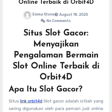
Online Terbaik di Orbit4D
Emma Stone
August 18, 2025
No Comments
Situs Slot Gacor:
Menyajikan
Pengalaman Bermain
Slot Online Terbaik di
Orbit4D
Apa Itu Slot Gacor?
Situs
link orbit4d
Slot gacor adalah istilah yang
sering digunakan oleh para pemain judi online