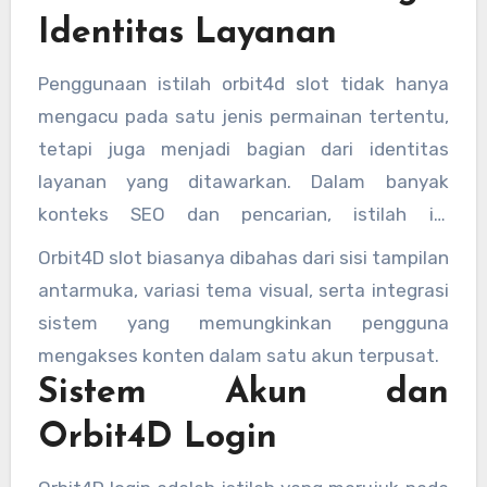
terhadap kategori ini sebagai bagian dari
Identitas Layanan
keseluruhan platform.
Penggunaan istilah orbit4d slot tidak hanya
mengacu pada satu jenis permainan tertentu,
tetapi juga menjadi bagian dari identitas
layanan yang ditawarkan. Dalam banyak
konteks SEO dan pencarian, istilah ini
digunakan untuk membedakan Orbit4D dari
Orbit4D slot biasanya dibahas dari sisi tampilan
platform lain yang memiliki kategori serupa.
antarmuka, variasi tema visual, serta integrasi
sistem yang memungkinkan pengguna
mengakses konten dalam satu akun terpusat.
Sistem Akun dan
Orbit4D Login