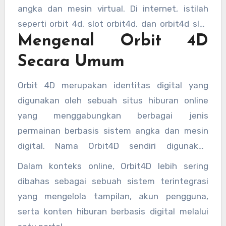
angka dan mesin virtual. Di internet, istilah
seperti orbit 4d, slot orbit4d, dan orbit4d slot
Mengenal Orbit 4D
banyak digunakan untuk merujuk pada layanan
yang tersedia di dalam ekosistem situs
Secara Umum
tersebut. Artikel ini membahas Orbit4D dari sisi
informasi umum, struktur layanan, serta istilah
Orbit 4D merupakan identitas digital yang
yang sering dikaitkan dengannya
digunakan oleh sebuah situs hiburan online
https://www.gilbertvisioncenter.com/about
.
yang menggabungkan berbagai jenis
permainan berbasis sistem angka dan mesin
digital. Nama Orbit4D sendiri digunakan
sebagai penanda merek agar mudah dikenali
Dalam konteks online, Orbit4D lebih sering
oleh pengguna internet yang mencari
dibahas sebagai sebuah sistem terintegrasi
informasi terkait platform tersebut.
yang mengelola tampilan, akun pengguna,
serta konten hiburan berbasis digital melalui