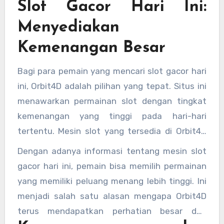
Slot Gacor Hari Ini:
menunggu lama untuk memulai permainan. Hal
ini juga memungkinkan para pemain untuk
Menyediakan
lebih fokus pada permainan tanpa terganggu
Kemenangan Besar
oleh masalah teknis.
Bagi para pemain yang mencari slot gacor hari
ini, Orbit4D adalah pilihan yang tepat. Situs ini
menawarkan permainan slot dengan tingkat
kemenangan yang tinggi pada hari-hari
tertentu. Mesin slot yang tersedia di Orbit4D
sering kali memberikan hadiah besar kepada
Dengan adanya informasi tentang mesin slot
pemain yang beruntung, menjadikannya
gacor hari ini, pemain bisa memilih permainan
sangat diminati oleh para pencari kemenangan
yang memiliki peluang menang lebih tinggi. Ini
besar.
menjadi salah satu alasan mengapa Orbit4D
terus mendapatkan perhatian besar dari