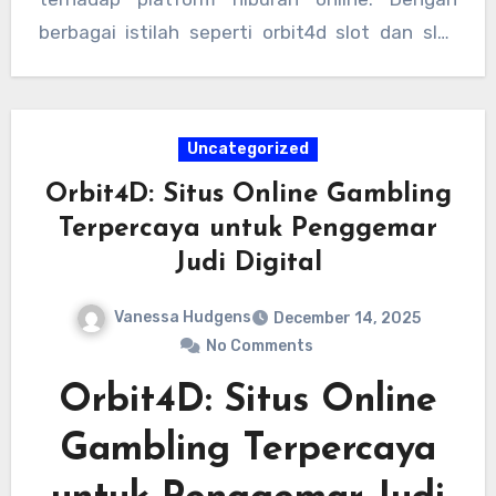
berbagai istilah seperti orbit4d slot dan slot
orbit4d yang sering digunakan, Orbit4D menjadi
bagian dari diskusi yang lebih luas mengenai
sistem hiburan berbasis teknologi dan internet.
Uncategorized
Orbit4D: Situs Online Gambling
Terpercaya untuk Penggemar
Judi Digital
Vanessa Hudgens
December 14, 2025
No Comments
Orbit4D: Situs Online
Gambling Terpercaya