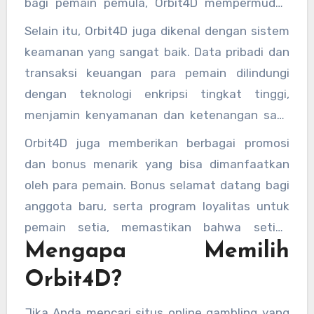
bagi pemain pemula, Orbit4D mempermudah
untuk mencari permainan yang diinginkan,
Selain itu, Orbit4D juga dikenal dengan sistem
serta menyelesaikan transaksi dengan cepat.
keamanan yang sangat baik. Data pribadi dan
transaksi keuangan para pemain dilindungi
dengan teknologi enkripsi tingkat tinggi,
menjamin kenyamanan dan ketenangan saat
bermain. Dukungan pelanggan Orbit4D juga
Orbit4D juga memberikan berbagai promosi
sangat responsif, siap membantu kapan saja
dan bonus menarik yang bisa dimanfaatkan
jika Anda membutuhkan bantuan dalam
oleh para pemain. Bonus selamat datang bagi
bermain atau menyelesaikan masalah terkait
anggota baru, serta program loyalitas untuk
akun.
pemain setia, memastikan bahwa setiap
Mengapa Memilih
pemain merasa dihargai dan terus kembali
untuk bermain.
Orbit4D?
Jika Anda mencari situs online gambling yang