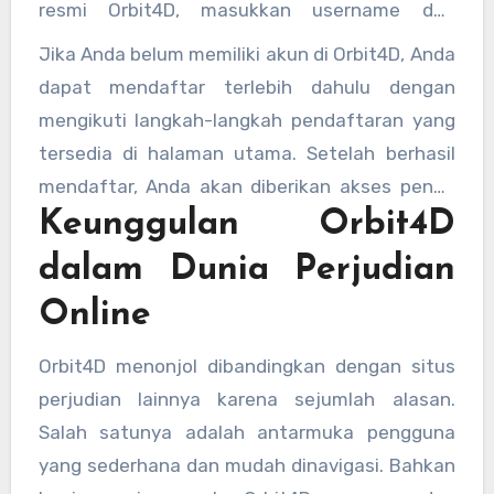
resmi Orbit4D, masukkan username dan
password yang telah Anda daftarkan, dan
Jika Anda belum memiliki akun di Orbit4D, Anda
Anda siap untuk mulai bermain. Pastikan untuk
dapat mendaftar terlebih dahulu dengan
selalu menjaga kerahasiaan data login Anda
mengikuti langkah-langkah pendaftaran yang
agar pengalaman bermain tetap aman.
tersedia di halaman utama. Setelah berhasil
mendaftar, Anda akan diberikan akses penuh
Keunggulan Orbit4D
ke berbagai permainan yang tersedia.
dalam Dunia Perjudian
Online
Orbit4D menonjol dibandingkan dengan situs
perjudian lainnya karena sejumlah alasan.
Salah satunya adalah antarmuka pengguna
yang sederhana dan mudah dinavigasi. Bahkan