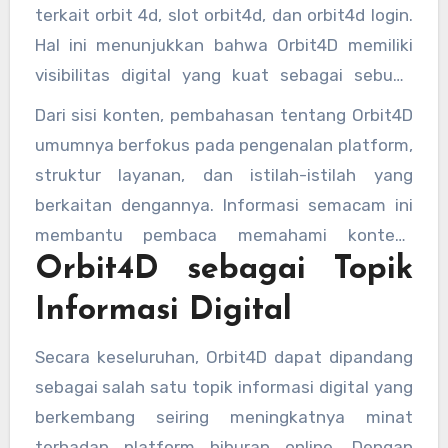
terkait orbit 4d, slot orbit4d, dan orbit4d login.
Hal ini menunjukkan bahwa Orbit4D memiliki
visibilitas digital yang kuat sebagai sebuah
merek.
Dari sisi konten, pembahasan tentang Orbit4D
umumnya berfokus pada pengenalan platform,
struktur layanan, dan istilah-istilah yang
berkaitan dengannya. Informasi semacam ini
membantu pembaca memahami konteks
Orbit4D sebagai Topik
tanpa harus terlibat langsung dalam aktivitas
di dalamnya.
Informasi Digital
Secara keseluruhan, Orbit4D dapat dipandang
sebagai salah satu topik informasi digital yang
berkembang seiring meningkatnya minat
terhadap platform hiburan online. Dengan