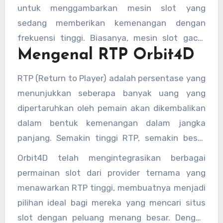
untuk menggambarkan mesin slot yang
sedang memberikan kemenangan dengan
frekuensi tinggi. Biasanya, mesin slot gacor
Mengenal RTP Orbit4D
memiliki Return To Player (RTP) yang lebih
tinggi, yang artinya peluang untuk menang
RTP (Return to Player) adalah persentase yang
lebih besar. Salah satu situs yang terkenal
menunjukkan seberapa banyak uang yang
dengan koleksi slot gacor adalah situs Orbit4D.
dipertaruhkan oleh pemain akan dikembalikan
dalam bentuk kemenangan dalam jangka
panjang. Semakin tinggi RTP, semakin besar
pula peluang pemain untuk menang. RTP
Orbit4D telah mengintegrasikan berbagai
Orbit4D dikenal tinggi, sehingga para pemain
permainan slot dari provider ternama yang
lebih sering mendapatkan keuntungan saat
menawarkan RTP tinggi, membuatnya menjadi
bermain di situs ini.
pilihan ideal bagi mereka yang mencari situs
slot dengan peluang menang besar. Dengan