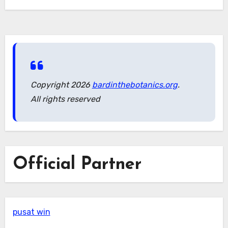
benar acak dan tidak dapat dimanipulasi.
Copyright 2026
bardinthebotanics.org
.
All rights reserved
Official Partner
pusat win