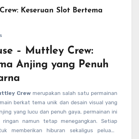
 Crew: Keseruan Slot Bertema
s
se – Muttley Crew:
ema Anjing yang Penuh
arna
ttley Crew
merupakan salah satu permainan
emain berkat tema unik dan desain visual yang
jing yang lucu dan penuh gaya, permainan ini
 ringan namun tetap menegangkan. Setiap
uk memberikan hiburan sekaligus peluang