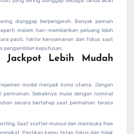
tun, yang sering dianggap sebagai tanda akan
sering dianggap berpengaruh. Banyak pemain
eperti malam hari—memberikan peluang lebih
ecara pasti, faktor kenyamanan dan fokus saat
s pengambilan keputusan.
r Jackpot Lebih Mudah
najemen modal menjadi kunci utama. Jangan
 permainan. Sebaiknya mulai dengan nominal
aruhan secara bertahap saat permainan terasa
penting. Saat scatter muncul dan membuka free
meningkat. Pastikan kamu tetap fokus dan tidak