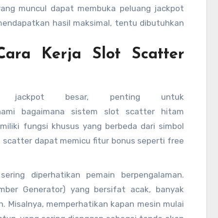
r yang muncul dapat membuka peluang jackpot
 mendapatkan hasil maksimal, tentu dibutuhkan
ara Kerja Slot Scatter
n jackpot besar, penting untuk
mi bagaimana sistem slot scatter hitam
miliki fungsi khusus yang berbeda dari simbol
 scatter dapat memicu fitur bonus seperti free
sering diperhatikan pemain berpengalaman.
ber Generator) yang bersifat acak, banyak
 Misalnya, memperhatikan kapan mesin mulai