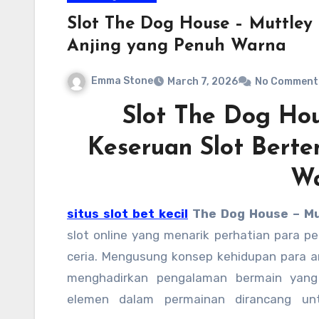
Slot The Dog House – Muttley
Anjing yang Penuh Warna
Emma Stone
March 7, 2026
No Comment
Slot The Dog Hou
Keseruan Slot Bert
W
situs slot bet kecil
The Dog House – Mu
slot online yang menarik perhatian para p
ceria. Mengusung konsep kehidupan para an
menghadirkan pengalaman bermain yang
elemen dalam permainan dirancang unt