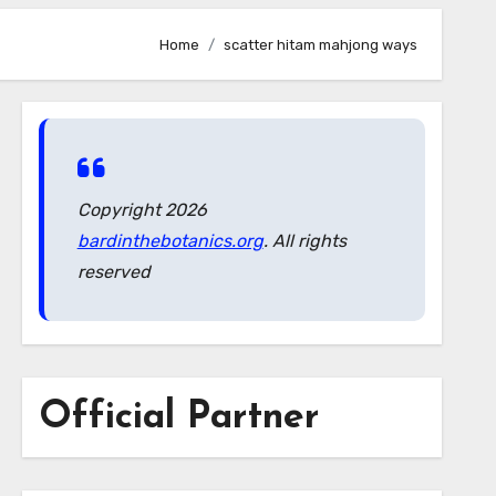
Home
scatter hitam mahjong ways
Copyright 2026
bardinthebotanics.org
. All rights
reserved
Official Partner