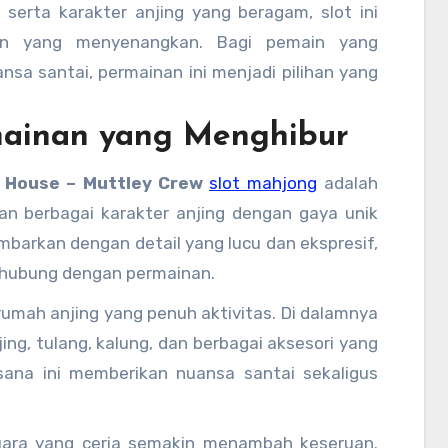
serta karakter anjing yang beragam, slot ini
nan yang menyenangkan. Bagi pemain yang
a santai, permainan ini menjadi pilihan yang
ainan yang Menghibur
 House – Muttley Crew
slot mahjong
adalah
n berbagai karakter anjing dengan gaya unik
mbarkan dengan detail yang lucu dan ekspresif,
rhubung dengan permainan.
mah anjing yang penuh aktivitas. Di dalamnya
ng, tulang, kalung, dan berbagai aksesori yang
sana ini memberikan nuansa santai sekaligus
suara yang ceria semakin menambah keseruan.