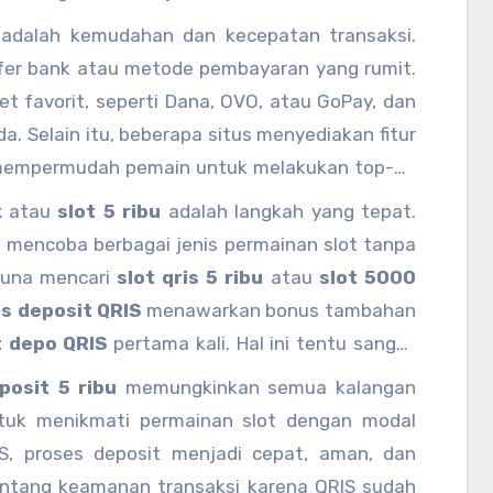
nyak uang.
adalah kemudahan dan kecepatan transaksi.
fer bank atau metode pembayaran yang rumit.
et favorit, seperti Dana, OVO, atau GoPay, dan
. Selain itu, beberapa situs menyediakan fitur
mempermudah pemain untuk melakukan top-up
k
atau
slot 5 ribu
adalah langkah yang tepat.
 mencoba berbagai jenis permainan slot tanpa
gguna mencari
slot qris 5 ribu
atau
slot 5000
us deposit QRIS
menawarkan bonus tambahan
t depo QRIS
pertama kali. Hal ini tentu sangat
g ingin belajar strategi bermain slot tanpa
posit 5 ribu
memungkinkan semua kalangan
tuk menikmati permainan slot dengan modal
S, proses deposit menjadi cepat, aman, dan
tentang keamanan transaksi karena QRIS sudah