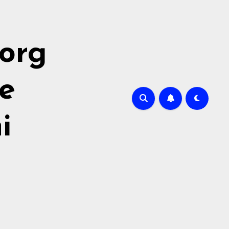
.org
ne
i