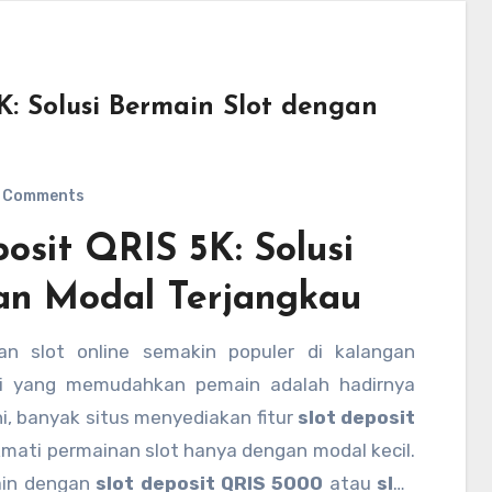
K: Solusi Bermain Slot dengan
 Comments
osit QRIS 5K: Solusi
an Modal Terjangkau
an slot online semakin populer di kalangan
asi yang memudahkan pemain adalah hadirnya
i, banyak situs menyediakan fitur
slot deposit
ati permainan slot hanya dengan modal kecil.
ain dengan
slot deposit QRIS 5000
atau
slot