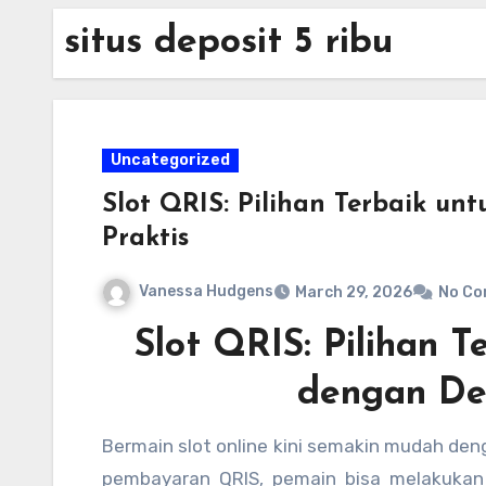
situs deposit 5 ribu
Uncategorized
Slot QRIS: Pilihan Terbaik un
Praktis
Vanessa Hudgens
March 29, 2026
No C
Slot QRIS: Pilihan T
dengan Dep
Bermain slot online kini semakin mudah de
pembayaran QRIS, pemain bisa melakukan 