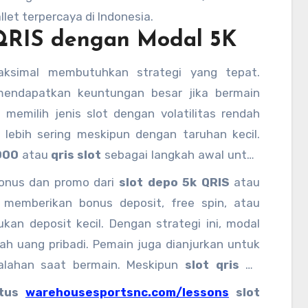
let terpercaya di Indonesia.
 QRIS dengan Modal 5K
ksimal membutuhkan strategi yang tepat.
mendapatkan keuntungan besar jika bermain
memilih jenis slot dengan volatilitas rendah
lebih sering meskipun dengan taruhan kecil.
5000
atau
qris slot
sebagai langkah awal untuk
 permainan.
bonus dan promo dari
slot depo 5k QRIS
atau
 memberikan bonus deposit, free spin, atau
an deposit kecil. Dengan strategi ini, modal
 uang pribadi. Pemain juga dianjurkan untuk
lahan saat bermain. Meskipun
slot qris 5k
etap kunci agar permainan tetap menyenangkan
itus
warehousesportsnc.com/lessons
slot