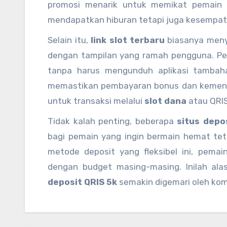
promosi menarik untuk memikat pemain b
mendapatkan hiburan tetapi juga kesempa
Selain itu,
link slot terbaru
biasanya meny
dengan tampilan yang ramah pengguna. Pem
tanpa harus mengunduh aplikasi tamba
memastikan pembayaran bonus dan kemenan
untuk transaksi melalui
slot dana
atau QRIS
Tidak kalah penting, beberapa
situs depo
bagi pemain yang ingin bermain hemat tet
metode deposit yang fleksibel ini, pemai
dengan budget masing-masing. Inilah a
deposit QRIS 5k
semakin digemari oleh komu