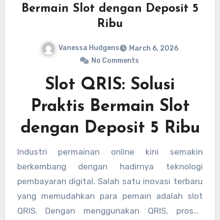
Bermain Slot dengan Deposit 5
Ribu
Vanessa Hudgens
March 6, 2026
No Comments
Slot QRIS: Solusi
Praktis Bermain Slot
dengan Deposit 5 Ribu
Industri permainan online kini semakin
berkembang dengan hadirnya teknologi
pembayaran digital. Salah satu inovasi terbaru
yang memudahkan para pemain adalah slot
QRIS. Dengan menggunakan QRIS, proses