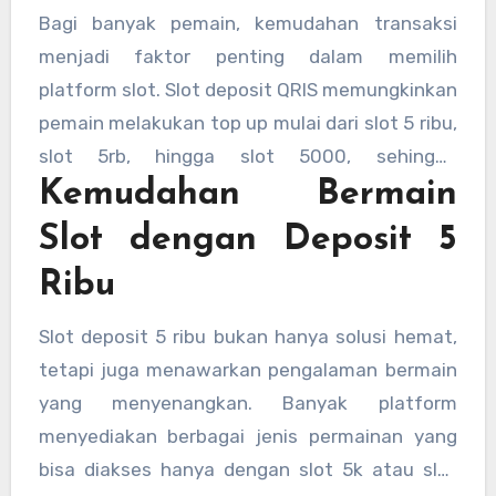
deposit menjadi cepat dan praktis tanpa harus
Bagi banyak pemain, kemudahan transaksi
melalui bank atau e-wallet tradisional. Hal ini
menjadi faktor penting dalam memilih
tentu sangat menguntungkan bagi pemain
platform slot. Slot deposit QRIS memungkinkan
yang ingin menikmati permainan slot dengan
pemain melakukan top up mulai dari slot 5 ribu,
nominal kecil, seperti slot deposit 5 ribu atau
slot 5rb, hingga slot 5000, sehingga
slot 5k.
Kemudahan Bermain
memberikan fleksibilitas dalam mengatur
budget bermain. Selain itu, metode ini juga
Slot dengan Deposit 5
menjamin keamanan karena semua transaksi
Ribu
tercatat secara digital dan transparan. Slot
QRIS 5000 menjadi pilihan favorit bagi pemula
Slot deposit 5 ribu bukan hanya solusi hemat,
yang ingin mencoba keberuntungan tanpa
tetapi juga menawarkan pengalaman bermain
harus mengeluarkan modal besar.
yang menyenangkan. Banyak platform
menyediakan berbagai jenis permainan yang
bisa diakses hanya dengan slot 5k atau slot