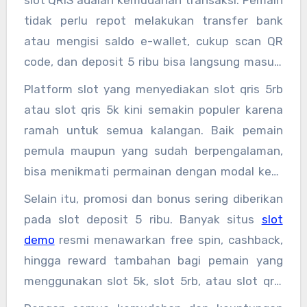
slot QRIS adalah kemudahan transaksi. Pemain
tidak perlu repot melakukan transfer bank
atau mengisi saldo e-wallet, cukup scan QR
code, dan deposit 5 ribu bisa langsung masuk.
Slot deposit QRIS 5000 memungkinkan
Platform slot yang menyediakan slot qris 5rb
transaksi cepat dan instan, sehingga waktu
atau slot qris 5k kini semakin populer karena
bermain tidak terganggu. Selain itu, slot 5000
ramah untuk semua kalangan. Baik pemain
dan slot depo 5k QRIS juga memberikan
pemula maupun yang sudah berpengalaman,
fleksibilitas bagi pemain untuk menyesuaikan
bisa menikmati permainan dengan modal kecil
nominal sesuai kemampuan.
tanpa mengurangi keseruan. Fitur slot deposit
Selain itu, promosi dan bonus sering diberikan
5k atau slot depo 5000 memberikan
pada slot deposit 5 ribu. Banyak situs
slot
pengalaman bermain yang adil, aman, dan
demo
resmi menawarkan free spin, cashback,
transparan.
hingga reward tambahan bagi pemain yang
menggunakan slot 5k, slot 5rb, atau slot qris
5000. Hal ini tentunya meningkatkan peluang