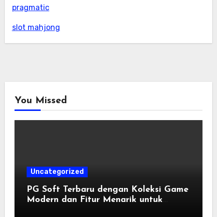
pragmatic
slot mahjong
You Missed
Uncategorized
PG Soft Terbaru dengan Koleksi Game
Modern dan Fitur Menarik untuk
Pemain