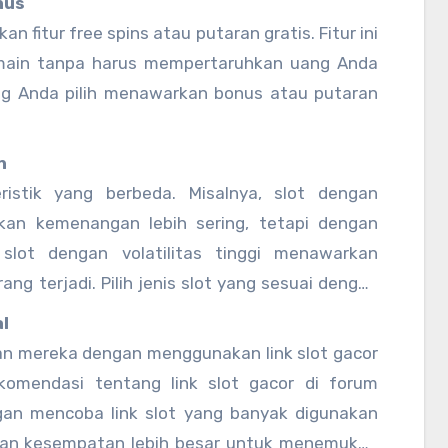
nus
 fitur free spins atau putaran gratis. Fitur ini
ain tanpa harus mempertaruhkan uang Anda
yang Anda pilih menawarkan bonus atau putaran
n
eristik yang berbeda. Misalnya, slot dengan
ikan kemenangan lebih sering, tetapi dengan
 slot dengan volatilitas tinggi menawarkan
ng terjadi. Pilih jenis slot yang sesuai dengan
l
n mereka dengan menggunakan link slot gacor
omendasi tentang link slot gacor di forum
ngan mencoba link slot yang banyak digunakan
tkan kesempatan lebih besar untuk menemukan