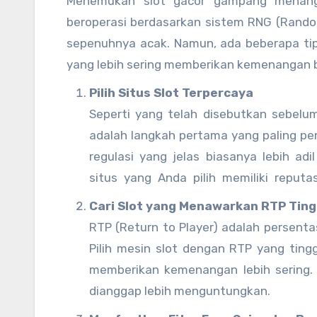
Menemukan slot gacor gampang menang
beroperasi berdasarkan sistem RNG (Rand
sepenuhnya acak. Namun, ada beberapa t
yang lebih sering memberikan kemenangan b
Pilih Situs Slot Terpercaya
Seperti yang telah disebutkan sebelumn
adalah langkah pertama yang paling pent
regulasi yang jelas biasanya lebih a
situs yang Anda pilih memiliki repu
waktu.
Cari Slot yang Menawarkan RTP Ting
RTP (Return to Player) adalah persenta
Pilih mesin slot dengan RTP yang ting
memberikan kemenangan lebih sering.
dianggap lebih menguntungkan.