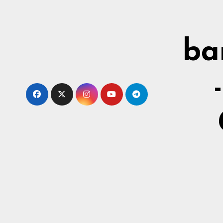
Skip
to
content
ba