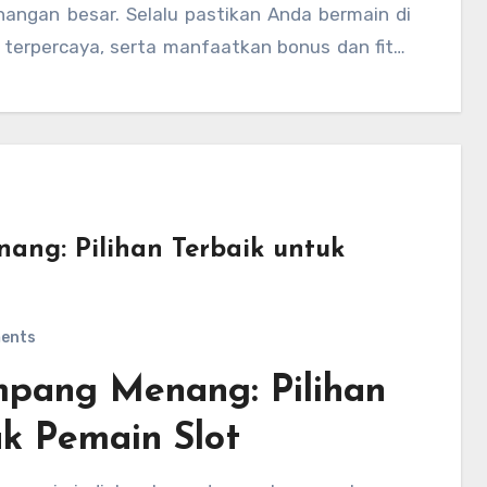
ngan besar. Selalu pastikan Anda bermain di
n terpercaya, serta manfaatkan bonus dan fitur
etaplah bermain dengan bijak dan nikmati
ang: Pilihan Terbaik untuk
ents
mpang Menang: Pilihan
uk Pemain Slot