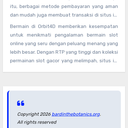
itu, berbagai metode pembayaran yang aman
dan mudah juga membuat transaksi di situs ini
menjadi lebih nyaman. Orbit4D menawarkan
Bermain di Orbit4D memberikan kesempatan
berbagai pilihan deposit dan penarikan yang
untuk menikmati pengalaman bermain slot
memudahkan pemain untuk mengelola saldo
online yang seru dengan peluang menang yang
mereka.
lebih besar. Dengan RTP yang tinggi dan koleksi
permainan slot gacor yang melimpah, situs ini
memang pantas menjadi pilihan utama para
penggemar slot online.
Copyright 2026
bardinthebotanics.org
.
All rights reserved