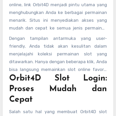
online, link Orbit4D menjadi pintu utama yang
menghubungkan Anda ke berbagai permainan
menarik. Situs ini menyediakan akses yang
mudah dan cepat ke semua jenis permainan
slot gacor yang telah terbukti memberikan
Dengan tampilan antarmuka yang user-
keuntungan besar bagi para pemain.
friendly, Anda tidak akan kesulitan dalam
menjelajahi koleksi permainan slot yang
ditawarkan. Hanya dengan beberapa klik, Anda
bisa langsung memainkan slot online favorit
Orbit4D Slot Login:
Anda. Jangan khawatir soal kesulitan akses,
karena link Orbit4D selalu diperbarui dan aman
Proses Mudah dan
untuk digunakan oleh pemain dari berbagai
Cepat
lokasi.
Salah satu hal yang membuat Orbit4D slot