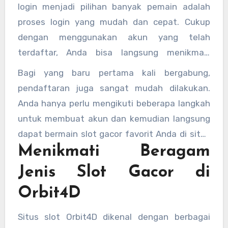
login menjadi pilihan banyak pemain adalah
proses login yang mudah dan cepat. Cukup
dengan menggunakan akun yang telah
terdaftar, Anda bisa langsung menikmati
semua permainan tanpa hambatan. Sistem
Bagi yang baru pertama kali bergabung,
login yang sederhana memastikan Anda dapat
pendaftaran juga sangat mudah dilakukan.
langsung memulai permainan tanpa harus
Anda hanya perlu mengikuti beberapa langkah
melalui banyak langkah rumit.
untuk membuat akun dan kemudian langsung
dapat bermain slot gacor favorit Anda di situs
Menikmati Beragam
ini. Dengan proses yang efisien, Anda bisa lebih
fokus pada pengalaman bermain dan meraih
Jenis Slot Gacor di
kemenangan besar.
Orbit4D
Situs slot Orbit4D dikenal dengan berbagai