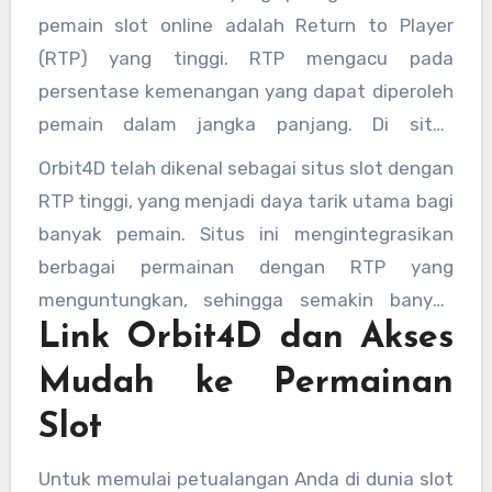
pemain slot online adalah Return to Player
(RTP) yang tinggi. RTP mengacu pada
persentase kemenangan yang dapat diperoleh
pemain dalam jangka panjang. Di situs
everestcounseling
Orbit4D, RTP yang
Orbit4D telah dikenal sebagai situs slot dengan
ditawarkan sangat kompetitif, memberikan
RTP tinggi, yang menjadi daya tarik utama bagi
peluang menang yang lebih besar bagi para
banyak pemain. Situs ini mengintegrasikan
pemain. Dengan RTP yang baik, para pemain
berbagai permainan dengan RTP yang
bisa lebih menikmati pengalaman bermain
menguntungkan, sehingga semakin banyak
karena peluang mereka untuk mendapatkan
Link Orbit4D dan Akses
pemain yang beralih ke situs Orbit4D untuk
kemenangan lebih tinggi.
mencari keberuntungan.
Mudah ke Permainan
Slot
Untuk memulai petualangan Anda di dunia slot