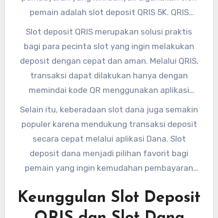
pemain adalah slot deposit QRIS 5K. QRIS
(Quick Response Code Indonesian Standard)
Slot deposit QRIS merupakan solusi praktis
merupakan standar pembayaran dengan kode
bagi para pecinta slot yang ingin melakukan
QR yang memudahkan transaksi, termasuk
deposit dengan cepat dan aman. Melalui QRIS,
untuk deposit di situs
slot qris
10k online.
transaksi dapat dilakukan hanya dengan
Dengan minimal deposit yang sangat
memindai kode QR menggunakan aplikasi
terjangkau, yaitu 5 ribu rupiah, pemain kini bisa
dompet digital seperti Dana, OVO, GoPay, dan
Selain itu, keberadaan slot dana juga semakin
menikmati berbagai permainan slot tanpa
lain-lain. Hal ini membuat proses deposit
populer karena mendukung transaksi deposit
harus mengeluarkan modal besar.
menjadi lebih efisien dan minim risiko
secara cepat melalui aplikasi Dana. Slot
kesalahan transfer. Tidak heran jika semakin
deposit dana menjadi pilihan favorit bagi
banyak situs deposit QRIS yang menawarkan
pemain yang ingin kemudahan pembayaran
kemudahan ini, termasuk slot qris 5000 yang
serta verifikasi instan. Dengan fitur slot depo
memungkinkan pemain memulai taruhan
Keunggulan Slot Deposit
5k qris maupun slot deposit dana, banyak situs
dengan modal kecil.
slot 5 ribu yang menyediakan layanan
QRIS dan Slot Dana