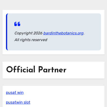
mencoba bermain slot dengan cara yang
praktis dan hemat, memilih slot deposit qris
5000 atau slot deposit dana bisa menjadi
pilihan terbaik. Selamat bermain dan semoga
beruntung!
Copyright 2026
bardinthebotanics.org
.
All rights reserved
Official Partner
pusat win
pusatwin slot