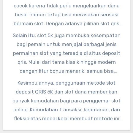
pilihan utama bagi pemain slot 5 ribu.
cocok karena tidak perlu mengeluarkan dana
besar namun tetap bisa merasakan sensasi
bermain slot. Dengan adanya pilihan slot qris
5k atau slot qris 5 ribu, semakin banyak
Selain itu, slot 5k juga membuka kesempatan
peluang untuk menang tanpa tekanan finansial
bagi pemain untuk menjajal berbagai jenis
besar.
permainan slot yang tersedia di situs deposit
qris. Mulai dari tema klasik hingga modern
dengan fitur bonus menarik, semua bisa
diakses hanya dengan modal 5 ribu. Ini tentu
Kesimpulannya, penggunaan metode slot
sangat menguntungkan karena memberikan
deposit QRIS 5K dan slot dana memberikan
ruang belajar dan pengalaman bermain tanpa
banyak kemudahan bagi para penggemar slot
risiko besar.
online. Kemudahan transaksi, keamanan, dan
fleksibilitas modal kecil membuat metode ini
semakin diminati. Jadi, jika Anda ingin