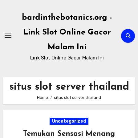
Skip
to
bardinthebotanics.org -
content
Link Slot Online Gacor
Malam Ini
Link Slot Online Gacor Malam Ini
situs slot server thailand
Home
situs slot server thailand
Uncategorized
Temukan Sensasi Menang