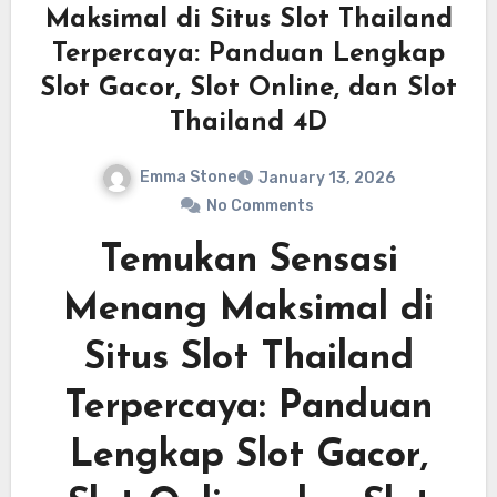
Maksimal di Situs Slot Thailand
Terpercaya: Panduan Lengkap
Slot Gacor, Slot Online, dan Slot
Thailand 4D
Emma Stone
January 13, 2026
No Comments
Temukan Sensasi
Menang Maksimal di
Situs Slot Thailand
Terpercaya: Panduan
Lengkap Slot Gacor,