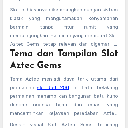
tampilannya yang sederhana namun tetap
Slot ini biasanya dikembangkan dengan sistem
menawarkan potensi kemenangan yang
klasik yang mengutamakan kenyamanan
menarik. Dengan nuansa emas, batu permata,
bermain, tanpa fitur rumit yang
serta simbol khas budaya Aztec, permainan ini
membingungkan. Hal inilah yang membuat Slot
mampu menghadirkan pengalaman bermain
Aztec Gems tetap relevan dan digemari di
yang seru dan mudah dipahami, baik oleh
Tema dan Tampilan Slot
tengah banyaknya slot modern dengan fitur
pemula maupun pemain berpengalaman.
kompleks.
Aztec Gems
Tema Aztec menjadi daya tarik utama dari
permainan
slot bet 200
ini. Latar belakang
permainan menampilkan bangunan batu kuno
dengan nuansa hijau dan emas yang
mencerminkan kejayaan peradaban Aztec.
Simbol-simbol yang digunakan pun sangat
Desain visual Slot Aztec Gems terbilang