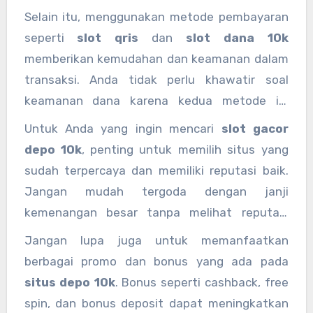
minimal. Dengan modal 10 ribu, Anda masih bisa
Selain itu, menggunakan metode pembayaran
merasakan sensasi bermain di mesin slot
seperti
slot qris
dan
slot dana 10k
dengan berbagai tema dan fitur menarik.
memberikan kemudahan dan keamanan dalam
transaksi. Anda tidak perlu khawatir soal
keamanan dana karena kedua metode ini
sudah terintegrasi dengan sistem pembayaran
Untuk Anda yang ingin mencari
slot gacor
digital yang terpercaya. Bahkan, beberapa
depo 10k
, penting untuk memilih situs yang
situs
slot deposit dana
memberikan bonus
sudah terpercaya dan memiliki reputasi baik.
tambahan jika melakukan deposit melalui
Jangan mudah tergoda dengan janji
Dana, sehingga nilai saldo Anda bertambah
kemenangan besar tanpa melihat reputasi
tanpa harus menambah modal.
situs tersebut. Situs yang memberikan
slot
Jangan lupa juga untuk memanfaatkan
depo 10k gacor
biasanya sudah memiliki
berbagai promo dan bonus yang ada pada
sistem yang fair dan jujur, sehingga peluang
situs depo 10k
. Bonus seperti cashback, free
menang Anda menjadi lebih besar.
spin, dan bonus deposit dapat meningkatkan