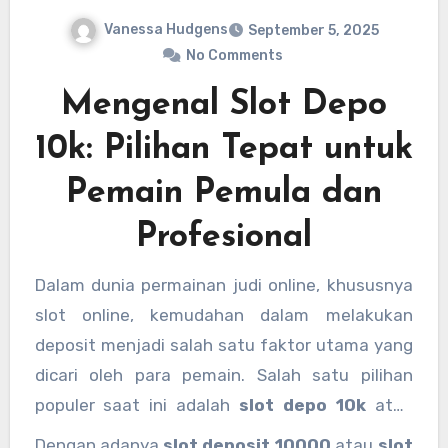
Vanessa Hudgens
September 5, 2025
No Comments
Mengenal Slot Depo
10k: Pilihan Tepat untuk
Pemain Pemula dan
Profesional
Dalam dunia permainan judi online, khususnya
slot online, kemudahan dalam melakukan
deposit menjadi salah satu faktor utama yang
dicari oleh para pemain. Salah satu pilihan
populer saat ini adalah
slot depo 10k
atau
slot deposit 10 ribu
yang memungkinkan
Dengan adanya
slot deposit 10000
atau
slot