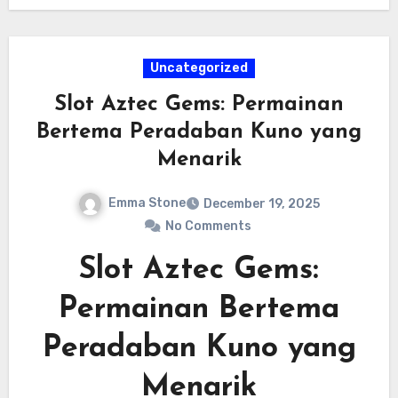
memberikan sensasi tambahan yang membuat
permainan tidak monoton.
Uncategorized
Slot Aztec Gems: Permainan
Bertema Peradaban Kuno yang
Menarik
Emma Stone
December 19, 2025
No Comments
Slot Aztec Gems:
Permainan Bertema
Peradaban Kuno yang
Menarik