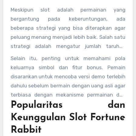
bertambah nilainya seiring dengan jumlah
taruhan yang dimainkan oleh semua pemain.
Meskipun slot adalah permainan yang
bergantung pada keberuntungan, ada
beberapa strategi yang bisa diterapkan agar
peluang menang menjadi lebih baik. Salah satu
strategi adalah mengatur jumlah taruhan
sesuai dengan modal yang dimiliki agar bisa
Selain itu, penting untuk memahami pola
bermain lebih lama dan memanfaatkan fitur
keluarnya simbol dan fitur bonus. Pemain
putaran gratis seoptimal mungkin.
disarankan untuk mencoba versi demo terlebih
dahulu sebelum bermain dengan uang asli agar
terbiasa dengan mekanisme permainan dan
Popularitas dan
fitur-fiturnya. Dengan begitu, pemain bisa lebih
percaya diri dan membuat keputusan taruhan
Keunggulan Slot Fortune
yang tepat selama permainan berlangsung.
Rabbit