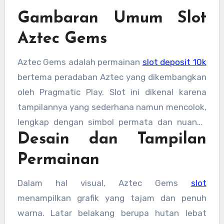
Gambaran Umum Slot
Aztec Gems
Aztec Gems adalah permainan
slot deposit 10k
bertema peradaban Aztec yang dikembangkan
oleh Pragmatic Play. Slot ini dikenal karena
tampilannya yang sederhana namun mencolok,
lengkap dengan simbol permata dan nuansa
Desain dan Tampilan
hutan tropis yang misterius. Meskipun memiliki
format klasik, permainan ini tetap populer
Permainan
karena ritme permainan yang cepat, tampilan
visual yang menarik, serta fitur pengganda
Dalam hal visual, Aztec Gems
slot
yang menjadi daya tarik utama. Aztec Gems
menampilkan grafik yang tajam dan penuh
dirancang untuk memberikan pengalaman
warna. Latar belakang berupa hutan lebat