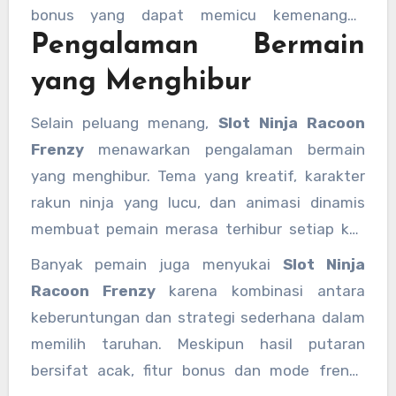
bonus yang dapat memicu kemenangan
Pengalaman Bermain
ekstra. Dengan memahami paytable, pemain
dapat merencanakan strategi taruhan dan
yang Menghibur
meningkatkan peluang untuk menang.
Selain peluang menang,
Slot Ninja Racoon
Frenzy
menawarkan pengalaman bermain
yang menghibur. Tema yang kreatif, karakter
rakun ninja yang lucu, dan animasi dinamis
membuat pemain merasa terhibur setiap kali
memutar gulungan. Slot ini juga cocok
Banyak pemain juga menyukai
Slot Ninja
dimainkan di berbagai perangkat, termasuk
Racoon Frenzy
karena kombinasi antara
komputer, tablet, dan smartphone, sehingga
keberuntungan dan strategi sederhana dalam
pemain dapat menikmati permainan kapan
memilih taruhan. Meskipun hasil putaran
saja dan di mana saja.
bersifat acak, fitur bonus dan mode frenzy