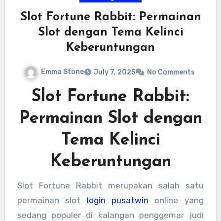
Slot Fortune Rabbit: Permainan
Slot dengan Tema Kelinci
Keberuntungan
Emma Stone
July 7, 2025
No Comments
Slot Fortune Rabbit:
Permainan Slot dengan
Tema Kelinci
Keberuntungan
Slot Fortune Rabbit merupakan salah satu
permainan slot
login pusatwin
online yang
sedang populer di kalangan penggemar judi