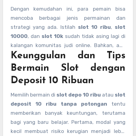
up saldo dengan aplikasi dompet digital seperti
untuk mencoba berbagai jenis slot online
Dengan kemudahan ini, para pemain bisa
Dana.
tanpa harus mengeluarkan modal besar
mencoba berbagai jenis permainan dan
terlebih dahulu. Bahkan, ada
link
slot min
strategi yang ada. Istilah
slot 10 ribu
,
slot
depo 10k
terbaru
khusus yang memudahkan
10000
, dan
slot 10k
sudah tidak asing lagi di
para pemain untuk langsung melakukan
kalangan komunitas judi online. Bahkan, ada
deposit dengan jumlah tersebut.
Keunggulan dan Tips
banyak
situs depo 10k
yang menawarkan
bonus dan promosi menarik untuk
Bermain Slot dengan
meningkatkan peluang menang.
Deposit 10 Ribuan
Memilih bermain di
slot depo 10 ribu
atau
slot
deposit 10 ribu tanpa potongan
tentu
memberikan banyak keuntungan, terutama
bagi yang baru belajar. Pertama, modal yang
kecil membuat risiko kerugian menjadi lebih