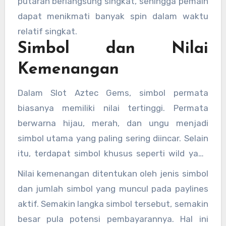
putaran berlangsung singkat, sehingga pemain
strategi rumit.
dapat menikmati banyak spin dalam waktu
relatif singkat.
Simbol dan Nilai
Kemenangan
Dalam Slot Aztec Gems, simbol permata
biasanya memiliki nilai tertinggi. Permata
berwarna hijau, merah, dan ungu menjadi
simbol utama yang paling sering diincar. Selain
itu, terdapat simbol khusus seperti wild yang
berfungsi menggantikan simbol lain untuk
Nilai kemenangan ditentukan oleh jenis simbol
membantu membentuk kombinasi
dan jumlah simbol yang muncul pada paylines
kemenangan.
aktif. Semakin langka simbol tersebut, semakin
besar pula potensi pembayarannya. Hal ini