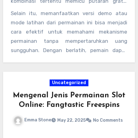
kombinasi tertentu memicu putaran gratis
atau multiplikator. Dengan begitu, pemain bisa
Selain itu, memanfaatkan versi demo atau
membuat keputusan taruhan yang lebih
mode latihan dari permainan ini bisa menjadi
cerdas.
cara efektif untuk memahami mekanisme
permainan tanpa mempertaruhkan uang
sungguhan. Dengan berlatih, pemain dapat
mengembangkan strategi dan menyesuaikan
gaya bermain mereka sebelum bermain dengan
taruhan nyata.
Uncategorized
Mengenal Jenis Permainan Slot
Online: Fangtastic Freespins
Emma Stone
May 22, 2025
No Comments