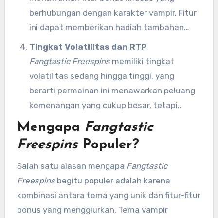
mendapatkan kombinasi simbol yang
berhubungan dengan karakter vampir. Fitur
menguntungkan semakin besar.
ini dapat memberikan hadiah tambahan
berupa uang tunai atau penggandaan
Tingkat Volatilitas dan RTP
kemenangan. Dengan tema vampir yang
Fangtastic Freespins
memiliki tingkat
kuat, fitur bonus ini semakin membuat
volatilitas sedang hingga tinggi, yang
permainan ini menjadi lebih seru dan
berarti permainan ini menawarkan peluang
menegangkan.
kemenangan yang cukup besar, tetapi
dengan risiko yang lebih tinggi. RTP (Return
Mengapa
Fangtastic
to Player) permainan ini biasanya berada di
Freespins
Populer?
sekitar 96%, yang menunjukkan bahwa
permainan ini cukup adil bagi para pemain.
Salah satu alasan mengapa
Fangtastic
Freespins
begitu populer adalah karena
kombinasi antara tema yang unik dan fitur-fitur
bonus yang menggiurkan. Tema vampir