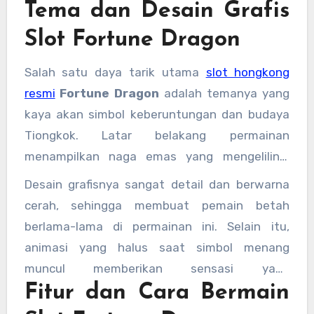
Tema dan Desain Grafis
bermain yang seru dan penuh warna dengan
tema naga yang membawa keberuntungan.
Slot Fortune Dragon
Tidak hanya menonjolkan visual yang
memukau, slot ini juga menawarkan berbagai
Salah satu daya tarik utama
slot hongkong
fitur bonus yang membuat setiap putaran
resmi
Fortune Dragon
adalah temanya yang
menjadi peluang besar untuk menang.
kaya akan simbol keberuntungan dan budaya
Tiongkok. Latar belakang permainan
menampilkan naga emas yang mengelilingi
gulungan, memberikan kesan kemewahan dan
Desain grafisnya sangat detail dan berwarna
energi positif. Simbol-simbol yang digunakan,
cerah, sehingga membuat pemain betah
seperti koin emas, lentera merah, dan naga,
berlama-lama di permainan ini. Selain itu,
bukan hanya sekadar dekorasi, tetapi juga
animasi yang halus saat simbol menang
memiliki nilai simbolis yang erat kaitannya
muncul memberikan sensasi yang
dengan keberuntungan dan rejeki.
Fitur dan Cara Bermain
menyenangkan. Suara latar yang khas, dengan
nada oriental dan efek suara kemenangan,