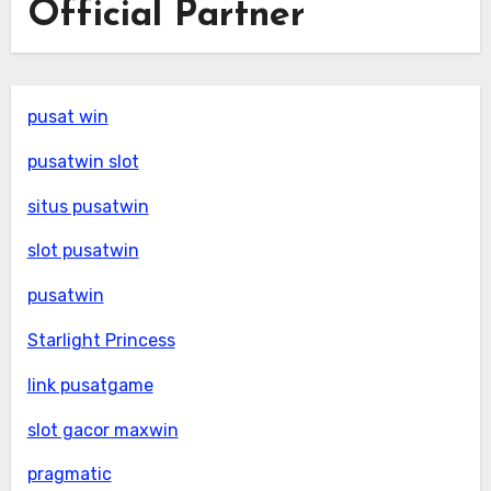
Official Partner
pusat win
pusatwin slot
situs pusatwin
slot pusatwin
pusatwin
Starlight Princess
link pusatgame
slot gacor maxwin
pragmatic