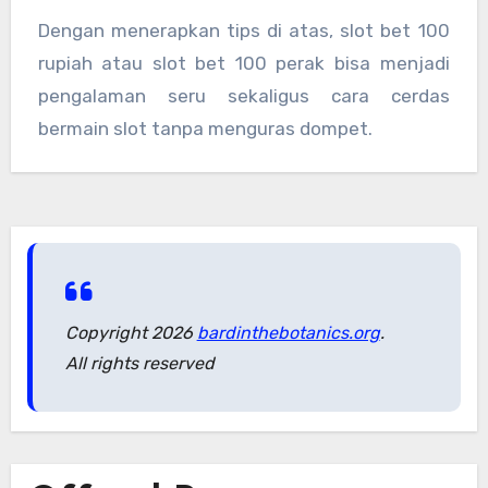
Dengan menerapkan tips di atas, slot bet 100
rupiah atau slot bet 100 perak bisa menjadi
pengalaman seru sekaligus cara cerdas
bermain slot tanpa menguras dompet.
Copyright 2026
bardinthebotanics.org
.
All rights reserved