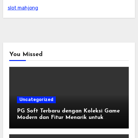
slot mahjong
You Missed
Uncategorized
PG Soft Terbaru dengan Koleksi Game
Modern dan Fitur Menarik untuk
Pemain