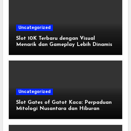
Uncategorized
Slot 10K Terbaru dengan Visual
Menarik dan Gameplay Lebih Dinamis
Uncategorized
Slot Gates of Gatot Kaca: Perpaduan
Mitologi Nusantara dan Hiburan
Digital