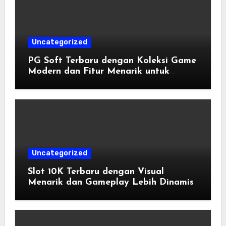
Uncategorized
PG Soft Terbaru dengan Koleksi Game
Modern dan Fitur Menarik untuk
Pemain
Uncategorized
Slot 10K Terbaru dengan Visual
Menarik dan Gameplay Lebih Dinamis