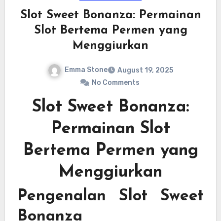
Slot Sweet Bonanza: Permainan
Slot Bertema Permen yang
Menggiurkan
Emma Stone
August 19, 2025
No Comments
Slot Sweet Bonanza:
Permainan Slot
Bertema Permen yang
Menggiurkan
Pengenalan Slot Sweet
Bonanza