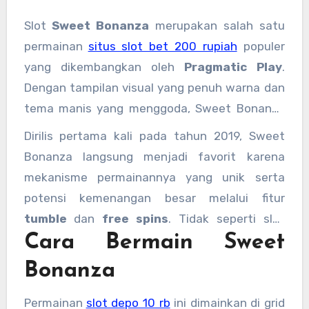
Slot
Sweet Bonanza
merupakan salah satu
permainan
situs slot bet 200 rupiah
populer
yang dikembangkan oleh
Pragmatic Play
.
Dengan tampilan visual yang penuh warna dan
tema manis yang menggoda, Sweet Bonanza
menarik perhatian para pemain dari berbagai
Dirilis pertama kali pada tahun 2019, Sweet
kalangan. Permainan ini menghadirkan dunia
Bonanza langsung menjadi favorit karena
penuh permen, buah-buahan, dan fitur bonus
mekanisme permainannya yang unik serta
menarik yang membuat pengalaman bermain
potensi kemenangan besar melalui fitur
menjadi lebih menyenangkan dan
tumble
dan
free spins
. Tidak seperti slot
menguntungkan.
Cara Bermain Sweet
klasik dengan garis pembayaran tetap, Sweet
Bonanza menggunakan sistem
cluster pay
Bonanza
atau pembayaran berdasarkan jumlah simbol
serupa yang muncul di mana saja di layar.
Permainan
slot depo 10 rb
ini dimainkan di grid