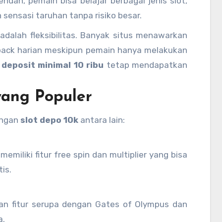
ndah, pemain bisa belajar berbagai jenis slot,
sensasi taruhan tanpa risiko besar.
adalah fleksibilitas. Banyak situs menawarkan
back harian meskipun pemain hanya melakukan
 deposit minimal 10 ribu
tetap mendapatkan
yang Populer
engan
slot depo 10k
antara lain:
memiliki fitur free spin dan multiplier yang bisa
is.
an fitur serupa dengan Gates of Olympus dan
a.