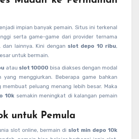
kses Mudah ke Permainan
njadi impian banyak pemain. Situs ini terkenal
nggi serta game-game dari provider ternama
, dan lainnya. Kini dengan
slot depo 10 ribu
,
esar untuk bermain.
bu
atau
slot 10000
bisa diakses dengan modal
an yang menggiurkan. Beberapa game bahkan
ang membuat peluang menang lebih besar. Maka
o 10k
semakin meningkat di kalangan pemain
cok untuk Pemula
nia slot online, bermain di
slot min depo 10k