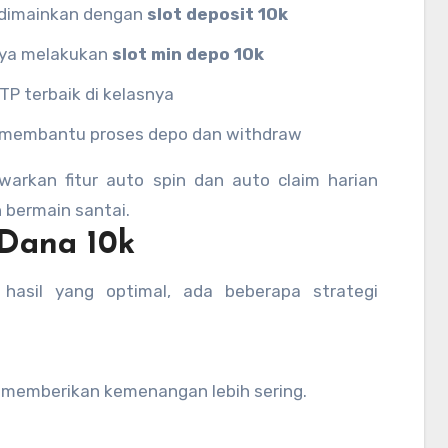
 dimainkan dengan
slot deposit 10k
nya melakukan
slot min depo 10k
P terbaik di kelasnya
 membantu proses depo dan withdraw
rkan fitur auto spin dan auto claim harian
n bermain santai.
 Dana 10k
hasil yang optimal, ada beberapa strategi
 memberikan kemenangan lebih sering.