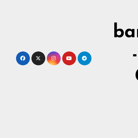
Skip
to
content
ba