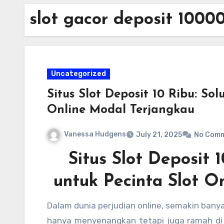
slot gacor deposit 1000
Uncategorized
Situs Slot Deposit 10 Ribu: Sol
Online Modal Terjangkau
Vanessa Hudgens
July 21, 2025
No Com
Situs Slot Deposit 1
untuk Pecinta Slot O
Dalam dunia perjudian online, semakin banya
hanya menyenangkan tetapi juga ramah di