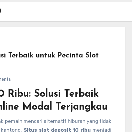
0
usi Terbaik untuk Pecinta Slot
ments
0 Ribu: Solusi Terbaik
nline Modal Terjangkau
k pemain mencari alternatif hiburan yang tidak
 kantong.
Situs slot deposit 10 ribu
menjadi