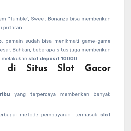
tem “tumble”, Sweet Bonanza bisa memberikan
 putaran.
b
, pemain sudah bisa menikmati game-game
esar. Bahkan, beberapa situs juga memberikan
g melakukan
slot deposit 10000
.
 di Situs Slot Gacor
ribu
yang terpercaya memberikan banyak
rbagai metode pembayaran, termasuk
slot