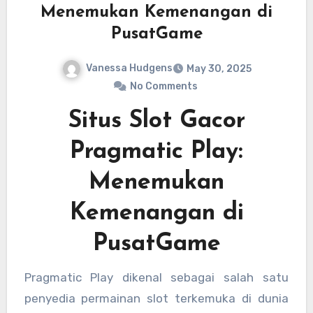
Menemukan Kemenangan di
PusatGame
Vanessa Hudgens
May 30, 2025
No Comments
Situs Slot Gacor
Pragmatic Play:
Menemukan
Kemenangan di
PusatGame
Pragmatic Play dikenal sebagai salah satu
penyedia permainan slot terkemuka di dunia