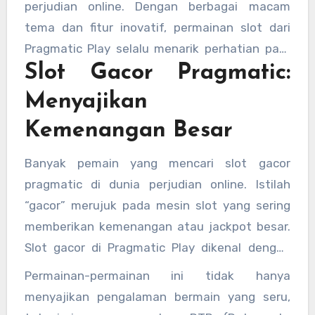
perjudian online. Dengan berbagai macam
tema dan fitur inovatif, permainan slot dari
Pragmatic Play selalu menarik perhatian para
Slot Gacor Pragmatic:
pemain. Jika Anda sedang mencari situs slot
yang menawarkan pengalaman bermain
Menyajikan
terbaik dan peluang kemenangan besar, situs
Kemenangan Besar
https://smallfryguide.com/valparaiso-
restaurants/
slot pragmatic play adalah pilihan
Banyak pemain yang mencari slot gacor
yang tepat. Salah satu situs yang menawarkan
pragmatic di dunia perjudian online. Istilah
koleksi lengkap permainan Pragmatic Play
“gacor” merujuk pada mesin slot yang sering
adalah PusatGame.
memberikan kemenangan atau jackpot besar.
Slot gacor di Pragmatic Play dikenal dengan
fitur-fitur bonus yang menguntungkan dan
Permainan-permainan ini tidak hanya
peluang kemenangan yang lebih tinggi.
menyajikan pengalaman bermain yang seru,
Beberapa permainan yang sering dianggap