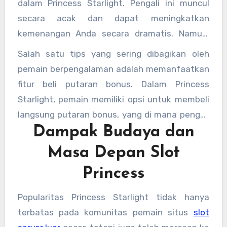
dalam Princess Starlight. Pengali ini muncul
patuhi batas tersebut. Jangan pernah
secara acak dan dapat meningkatkan
mengejar kerugian. Jika Anda sudah mencapai
kemenangan Anda secara dramatis. Namun,
batas yang ditetapkan, berhentilah bermain. Ini
jangan terlalu fokus hanya pada satu putaran
Salah satu tips yang sering dibagikan oleh
bukan hanya tentang mencegah kerugian
yang “panas.” Volatilitas slot ini cukup tinggi,
pemain berpengalaman adalah memanfaatkan
finansial, tetapi juga tentang menjaga
yang berarti kemenangan besar mungkin tidak
fitur beli putaran bonus. Dalam Princess
pengalaman bermain tetap menyenangkan
datang sesering kemenangan kecil. Bermainlah
Starlight, pemain memiliki opsi untuk membeli
dan terkontrol.
dengan sabar dan manfaatkan putaran bonus
langsung putaran bonus, yang di mana pengali
(free spins) jika Anda mendapatkannya, karena
Dampak Budaya dan
dapat terakumulasi tanpa henti. Meskipun ini
di sinilah pengali cenderung muncul lebih sering
bisa menjadi jalan pintas menuju kemenangan
Masa Depan Slot
dan berpotensi lebih besar.
besar, fitur ini juga berisiko tinggi dan bisa
Princess
menghabiskan saldo dengan cepat. Gunakan
fitur ini dengan bijak, mungkin hanya saat Anda
Popularitas Princess Starlight tidak hanya
merasa beruntung atau memiliki bankroll yang
terbatas pada komunitas pemain situs
slot
cukup besar untuk menanggung risikonya.