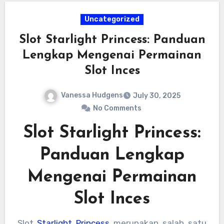
baru, dan memenuhi permintaan pemain yang
biarkan keinginan untuk menang mendominasi.
Uncategorized
semakin canggih.
Dengan pendekatan yang benar, Princess
Slot Starlight Princess: Panduan
Starlight dapat menjadi sumber hiburan yang
Lengkap Mengenai Permainan
menyenangkan tanpa menimbulkan risiko
Slot Inces
finansial yang tidak perlu.
Vanessa Hudgens
July 30, 2025
No Comments
Slot Starlight Princess:
Panduan Lengkap
Mengenai Permainan
Slot Inces
Slot
Starlight Princess
merupakan salah satu