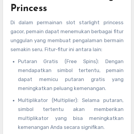
pilihan favorit banyak pemain. Salah satu
Princess
alasan mengapa permainan ini begitu digemari
adalah adanya slot princess gacor, yang berarti
Di dalam permainan slot starlight princess
permainan ini memiliki peluang menang tinggi
gacor, pemain dapat menemukan berbagai fitur
di beberapa sesi tertentu.
unggulan yang membuat pengalaman bermain
semakin seru. Fitur-fitur ini antara lain:
Putaran Gratis (Free Spins): Dengan
mendapatkan simbol tertentu, pemain
dapat memicu putaran gratis yang
meningkatkan peluang kemenangan.
Multiplikator (Multiplier): Selama putaran,
simbol tertentu akan memberikan
multiplikator yang bisa meningkatkan
kemenangan Anda secara signifikan.