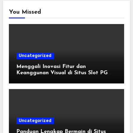
You Missed
Uncategorized
Menggali Inovasi Fitur dan
Keanggunan Visual di Situs Slot PG
Soft Resmi
Uncategorized
Panduan Lengkap Bermain di Situs