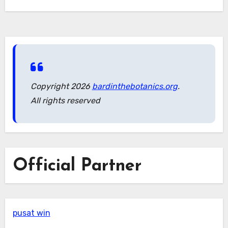
ini, Anda dapat merasakan sensasi bermain
inces slot login yang mudah dan tanpa
hambatan.
Copyright 2026
bardinthebotanics.org
.
All rights reserved
Official Partner
pusat win