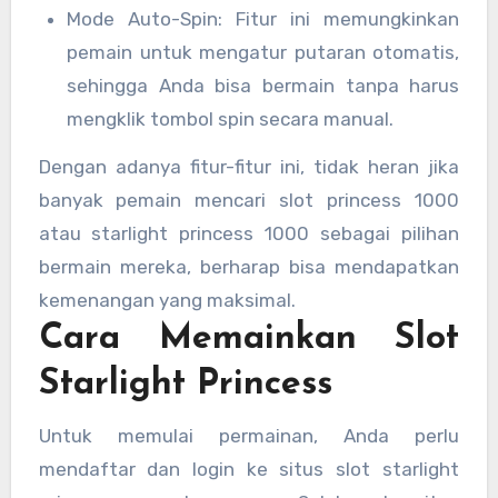
Mode Auto-Spin: Fitur ini memungkinkan
pemain untuk mengatur putaran otomatis,
sehingga Anda bisa bermain tanpa harus
mengklik tombol spin secara manual.
Dengan adanya fitur-fitur ini, tidak heran jika
banyak pemain mencari slot princess 1000
atau starlight princess 1000 sebagai pilihan
bermain mereka, berharap bisa mendapatkan
kemenangan yang maksimal.
Cara Memainkan Slot
Starlight Princess
Untuk memulai permainan, Anda perlu
mendaftar dan login ke situs slot starlight