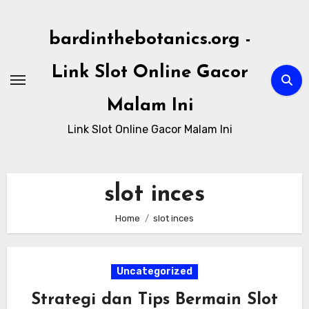
Skip
to
bardinthebotanics.org -
content
Link Slot Online Gacor
Malam Ini
Link Slot Online Gacor Malam Ini
slot inces
Home
slot inces
Uncategorized
Strategi dan Tips Bermain Slot