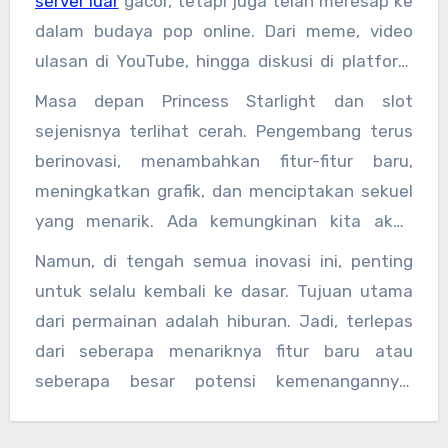
server luar
gacor, tetapi juga telah meresap ke
Mengamati pola pengali di mode demo (jika
dalam budaya pop online. Dari meme, video
tersedia) juga bisa memberikan gambaran
ulasan di YouTube, hingga diskusi di platform
tentang seberapa sering mereka muncul dan
media sosial, slot ini telah menjadi bagian dari
Masa depan Princess Starlight dan slot
nilai yang sering diberikan, membantu Anda
percakapan digital yang lebih luas. Karakter
sejenisnya terlihat cerah. Pengembang terus
membuat keputusan yang lebih cerdas saat
sang putri dengan tongkat bintangnya telah
berinovasi, menambahkan fitur-fitur baru,
bermain dengan uang sungguhan.
menjadi ikon yang mudah dikenali. Dampak
meningkatkan grafik, dan menciptakan sekuel
budaya ini menunjukkan bagaimana permainan
yang menarik. Ada kemungkinan kita akan
kasino modern telah melampaui batas-batas
melihat variasi dengan tema yang berbeda,
Namun, di tengah semua inovasi ini, penting
tradisional, menjadi bentuk hiburan yang
integrasi dengan teknologi realitas virtual (VR),
untuk selalu kembali ke dasar. Tujuan utama
dinamis dan interaktif.
atau bahkan fitur interaktif yang lebih dalam
dari permainan adalah hiburan. Jadi, terlepas
yang melibatkan komunitas. Intinya, slot
dari seberapa menariknya fitur baru atau
Princess Starlight adalah bukti nyata dari
seberapa besar potensi kemenangannya,
bagaimana industri game online terus
bermainlah dengan bijak. Tentukan batasan
berkembang, menyesuaikan diri dengan tren
Anda, nikmati permainannya, dan jangan