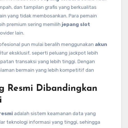
mpah, dan tampilan grafis yang berkualitas
main yang tidak membosankan. Para pemain
bih premium sering memilih
jepang slot
vider lain.
ofesional pun mulai beralih menggunakan
akun
ur eksklusif, seperti peluang jackpot lebih
patan transaksi yang lebih tinggi. Dengan
alaman bermain yang lebih kompetitif dan
ng Resmi Dibandingkan
i
resmi
adalah sistem keamanan data yang
ar teknologi informasi yang tinggi, sehingga