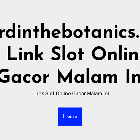
rdinthebotanics
- Link Slot Onli
Gacor Malam In
Link Slot Online Gacor Malam Ini
Home