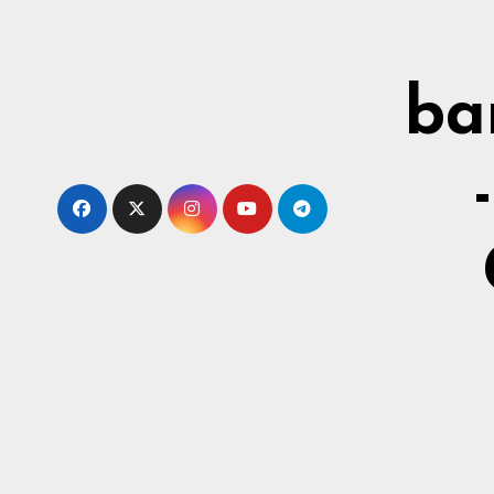
Skip
to
content
ba