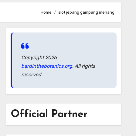
Home
slot jepang gampang menang
Copyright 2026
bardinthebotanics.org
. All rights
reserved
Official Partner