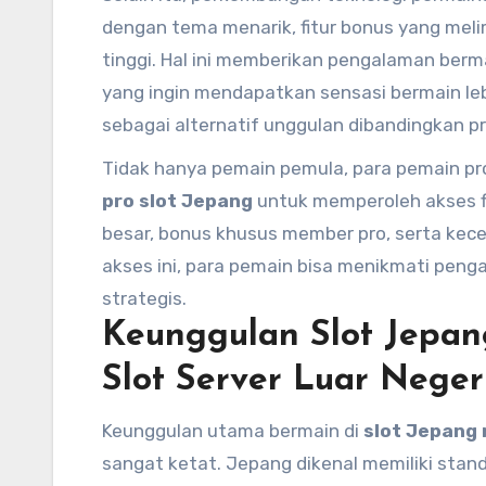
dengan tema menarik, fitur bonus yang meli
tinggi. Hal ini memberikan pengalaman ber
yang ingin mendapatkan sensasi bermain le
sebagai alternatif unggulan dibandingkan pro
Tidak hanya pemain pemula, para pemain pr
pro slot Jepang
untuk memperoleh akses fit
besar, bonus khusus member pro, serta kece
akses ini, para pemain bisa menikmati peng
strategis.
Keunggulan Slot Jepa
Slot Server Luar Neger
Keunggulan utama bermain di
slot Jepang 
sangat ketat. Jepang dikenal memiliki stand