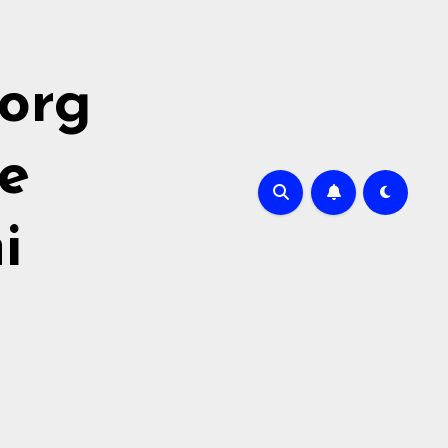
.org
ne
i