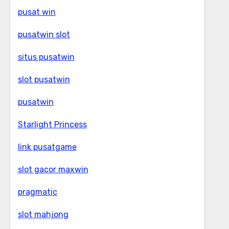
pusat win
pusatwin slot
situs pusatwin
slot pusatwin
pusatwin
Starlight Princess
link pusatgame
slot gacor maxwin
pragmatic
slot mahjong