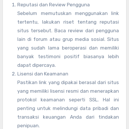
tetap mendapatkan pengalaman bermain yang
Reputasi dan Review Pengguna
menyenangkan serta menguntungkan. Berikut
Sebelum memutuskan menggunakan link
beberapa tips penting dalam memilih link slot
tertentu, lakukan riset tentang reputasi
gacor mahjong:
situs tersebut. Baca review dari pengguna
lain di forum atau grup media sosial. Situs
yang sudah lama beroperasi dan memiliki
banyak testimoni positif biasanya lebih
dapat dipercaya.
Lisensi dan Keamanan
Pastikan link yang dipakai berasal dari situs
yang memiliki lisensi resmi dan menerapkan
protokol keamanan seperti SSL. Hal ini
penting untuk melindungi data pribadi dan
transaksi keuangan Anda dari tindakan
penipuan.