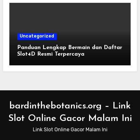
Uncategorized
Panduan Lengkap Bermain dan Daftar
Slot4D Resmi Terpercaya
bardinthebotanics.org – Link
Slot Online Gacor Malam Ini
Link Slot Online Gacor Malam Ini