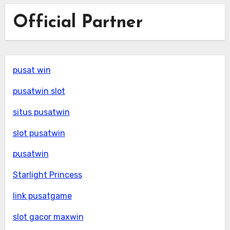
dan dengan pendekatan yang tepat, Anda bisa
menikmati setiap putarannya hingga meraih
Official Partner
kemenangan besar.
pusat win
pusatwin slot
situs pusatwin
slot pusatwin
pusatwin
Starlight Princess
link pusatgame
slot gacor maxwin