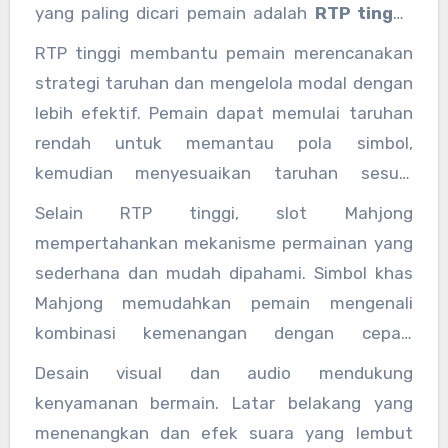
yang paling dicari pemain adalah
RTP tinggi
,
yang menunjukkan persentase pengembalian
RTP tinggi membantu pemain merencanakan
taruhan kepada pemain dalam jangka panjang.
strategi taruhan dan mengelola modal dengan
Banyak pemain menyebut
link gacor mahjong
lebih efektif. Pemain dapat memulai taruhan
ways
ketika RTP tinggi, karena kemenangan
rendah untuk memantau pola simbol,
lebih sering muncul dan sesi bermain menjadi
kemudian menyesuaikan taruhan sesuai
lebih menguntungkan.
kondisi permainan. Slot Mahjong dengan RTP
Selain RTP tinggi, slot Mahjong
tinggi biasanya juga memiliki fitur bonus aktif,
mempertahankan mekanisme permainan yang
seperti free spin, scatter, atau pengganda
sederhana dan mudah dipahami. Simbol khas
kemenangan, sehingga peluang mendapatkan
Mahjong memudahkan pemain mengenali
kemenangan besar meningkat.
kombinasi kemenangan dengan cepat.
Mekanisme putaran yang intuitif membuat
Desain visual dan audio mendukung
permainan cocok bagi pemula sekaligus
kenyamanan bermain. Latar belakang yang
menarik bagi pemain berpengalaman yang
menenangkan dan efek suara yang lembut