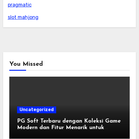
pragmatic
slot mahjong
You Missed
Uncategorized
PG Soft Terbaru dengan Koleksi Game
Modern dan Fitur Menarik untuk
Pemain