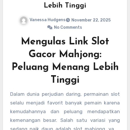
Lebih Tinggi
Vanessa Hudgens
November 22, 2025
No Comments
Mengulas Link Slot
Gacor Mahjong:
Peluang Menang Lebih
Tinggi
Dalam dunia perjudian daring, permainan slot
selalu menjadi favorit banyak pemain karena
kemudahannya dan peluang mendapatkan
kemenangan besar. Salah satu variasi yang
sedang naik daun adalah slot mahjong, yang