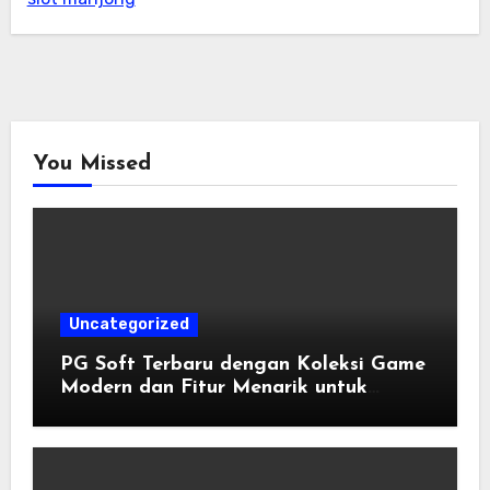
You Missed
Uncategorized
PG Soft Terbaru dengan Koleksi Game
Modern dan Fitur Menarik untuk
Pemain