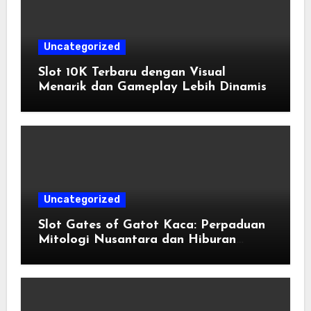
Uncategorized
Slot 10K Terbaru dengan Visual
Menarik dan Gameplay Lebih Dinamis
Uncategorized
Slot Gates of Gatot Kaca: Perpaduan
Mitologi Nusantara dan Hiburan
Digital