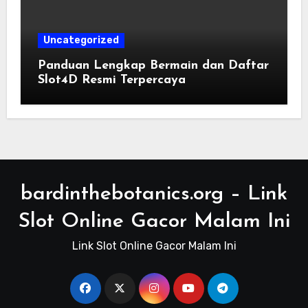
Uncategorized
Panduan Lengkap Bermain dan Daftar
Slot4D Resmi Terpercaya
bardinthebotanics.org – Link
Slot Online Gacor Malam Ini
Link Slot Online Gacor Malam Ini