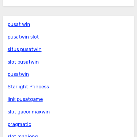
pusat win
pusatwin slot
situs pusatwin
slot pusatwin
pusatwin
Starlight Princess
link pusatgame
slot gacor maxwin
pragmatic
slot mahjong