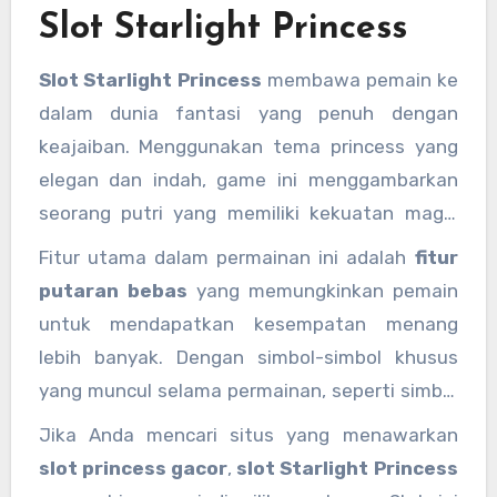
fitur-fitur menarik dan potensi kemenangan
Slot Starlight Princess
besar yang ditawarkannya. Dikenal sebagai
Princess Starlight
dalam beberapa versi, slot
Slot Starlight Princess
membawa pemain ke
ini hadir dengan tampilan visual yang memukau
dalam dunia fantasi yang penuh dengan
serta gameplay yang memikat. Tidak heran jika
keajaiban. Menggunakan tema princess yang
banyak situs yang menawarkan
link slot
elegan dan indah, game ini menggambarkan
Starlight Princess
bagi para pemain yang
seorang putri yang memiliki kekuatan magis
ingin merasakan sensasi bermainnya.
untuk memberikan hadiah besar kepada
Fitur utama dalam permainan ini adalah
fitur
pemain.
Starlight Princess slot
memiliki
putaran bebas
yang memungkinkan pemain
desain grafis yang sangat memukau, lengkap
untuk mendapatkan kesempatan menang
dengan simbol-simbol bertema seperti bulan,
lebih banyak. Dengan simbol-simbol khusus
bintang, dan tentunya sang putri yang
yang muncul selama permainan, seperti simbol
mempesona.
Wild atau Scatter, pemain memiliki peluang
Jika Anda mencari situs yang menawarkan
untuk memenangkan hadiah yang jauh lebih
slot princess gacor
,
slot Starlight Princess
besar. Bagi mereka yang tertarik bermain slot