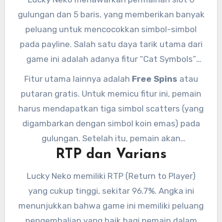
gulungan dan 5 baris, yang memberikan banyak
peluang untuk mencocokkan simbol-simbol
pada payline. Salah satu daya tarik utama dari
game ini adalah adanya fitur “Cat Symbols”
yang dapat muncul secara acak dan
Fitur utama lainnya adalah
Free Spins
atau
memberikan hadiah tambahan. Fitur ini
putaran gratis. Untuk memicu fitur ini, pemain
menambah unsur kejutan dan kegembiraan,
harus mendapatkan tiga simbol scatters (yang
karena simbol kucing keberuntungan dapat
digambarkan dengan simbol koin emas) pada
muncul kapan saja dan memberikan pengali
gulungan. Setelah itu, pemain akan
kemenangan.
RTP dan Varians
mendapatkan sejumlah putaran gratis yang
memberikan peluang lebih besar untuk menang
Lucky Neko memiliki RTP (Return to Player)
tanpa harus mempertaruhkan taruhan mereka.
yang cukup tinggi, sekitar 96.7%. Angka ini
Fitur ini juga dilengkapi dengan pengganda
menunjukkan bahwa game ini memiliki peluang
kemenangan, yang membuat permainan
pengembalian yang baik bagi pemain dalam