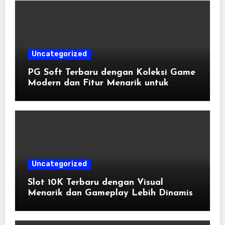
Uncategorized
PG Soft Terbaru dengan Koleksi Game
Modern dan Fitur Menarik untuk
Pemain
Uncategorized
Slot 10K Terbaru dengan Visual
Menarik dan Gameplay Lebih Dinamis