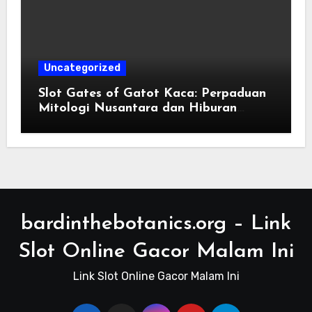
Uncategorized
Slot Gates of Gatot Kaca: Perpaduan
Mitologi Nusantara dan Hiburan
Digital
bardinthebotanics.org – Link
Slot Online Gacor Malam Ini
Link Slot Online Gacor Malam Ini