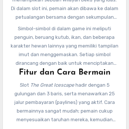
Di dalam slot ini, pemain akan dibawa ke dalam
petualangan bersama dengan sekumpulan
penguin dan hewan-hewan lucu lainnya, yang
Simbol-simbol di dalam game ini meliputi
menjadi simbol utama dalam permainan. Grafis
penguin, beruang kutub, ikan, dan beberapa
yang ditawarkan sangat menawan, dengan
karakter hewan lainnya yang memiliki tampilan
detail yang membuat pemain merasa seperti
imut dan menggemaskan. Setiap simbol
benar-benar berada di dunia es yang dingin
dirancang dengan baik untuk menciptakan
namun penuh dengan kegembiraan.
Fitur dan Cara Bermain
suasana yang menyenangkan sekaligus
menegangkan di setiap putaran gulungan.
Slot
The Great Icescape
hadir dengan 5
gulungan dan 3 baris, serta menawarkan 25
jalur pembayaran (paylines) yang aktif. Cara
bermainnya sangat mudah; pemain cukup
menyesuaikan taruhan mereka, kemudian
memutar gulungan untuk mencari kombinasi