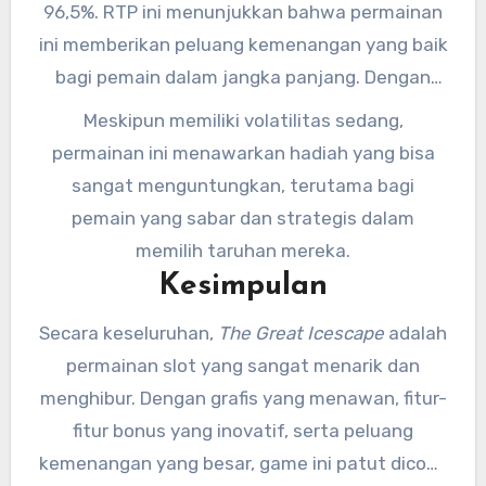
96,5%. RTP ini menunjukkan bahwa permainan
ini memberikan peluang kemenangan yang baik
bagi pemain dalam jangka panjang. Dengan
adanya berbagai fitur bonus dan putaran
Meskipun memiliki volatilitas sedang,
gratis, peluang untuk memperoleh
permainan ini menawarkan hadiah yang bisa
kemenangan besar menjadi semakin terbuka
sangat menguntungkan, terutama bagi
lebar.
pemain yang sabar dan strategis dalam
memilih taruhan mereka.
Kesimpulan
Secara keseluruhan,
The Great Icescape
adalah
permainan slot yang sangat menarik dan
menghibur. Dengan grafis yang menawan, fitur-
fitur bonus yang inovatif, serta peluang
kemenangan yang besar, game ini patut dicoba