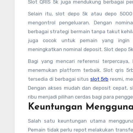
Slot QRIS 5k juga mendukung berbagai pe
dimainkan kapan saja dan di mana saja.
Selain itu, slot depo 5k atau depo 50
mengontrol pengeluaran. Dengan nomin
berbagai strategi bermain tanpa takut kehil
juga cocok untuk pemain yang ingin 
meningkatkan nominal deposit. Slot depo 5k
ingin mencoba pengalaman bermain online de
Bagi yang mencari referensi terpercaya, 
menemukan platform terbaik. Slot qris 5rb,
tersedia di berbagai situs
slot 5rb
resmi, me
Dengan akses mudah dan deposit cepat, slo
ribu menjadi pilihan cerdas bagi para pengge
Keuntungan Mengguna
Salah satu keuntungan utama menggunak
Pemain tidak perlu repot melakukan transfe