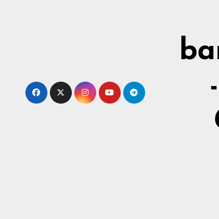
Skip
to
content
ba