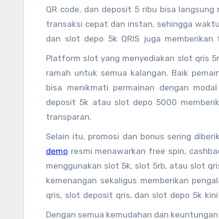
QR code, dan deposit 5 ribu bisa langsun
transaksi cepat dan instan, sehingga waktu 
dan slot depo 5k QRIS juga memberikan f
nominal sesuai kemampuan.
Platform slot yang menyediakan slot qris 5r
ramah untuk semua kalangan. Baik pemai
bisa menikmati permainan dengan modal k
deposit 5k atau slot depo 5000 memberik
transparan.
Selain itu, promosi dan bonus sering diber
demo
resmi menawarkan free spin, cashba
menggunakan slot 5k, slot 5rb, atau slot qr
kemenangan sekaligus memberikan pengal
qris, slot deposit qris, dan slot depo 5k ki
bermain secara efisien dan praktis.
Dengan semua kemudahan dan keuntungan yan