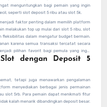
 sangat menguntungkan bagi pemain yang ingin
l, seperti slot deposit 5 ribu atau slot 5k.
enjadi faktor penting dalam memilih platform
 melakukan top up mulai dari slot 5 ribu, slot
 fleksibilitas dalam mengatur budget bermain.
manan karena semua transaksi tercatat secara
njadi pilihan favorit bagi pemula yang ingin
Slot dengan Deposit 5
luarkan modal besar.
 hemat, tetapi juga menawarkan pengalaman
form menyediakan berbagai jenis permainan
u slot 5rb. Para pemain dapat menikmati fitur
tidak kalah menarik dibandingkan deposit besar.