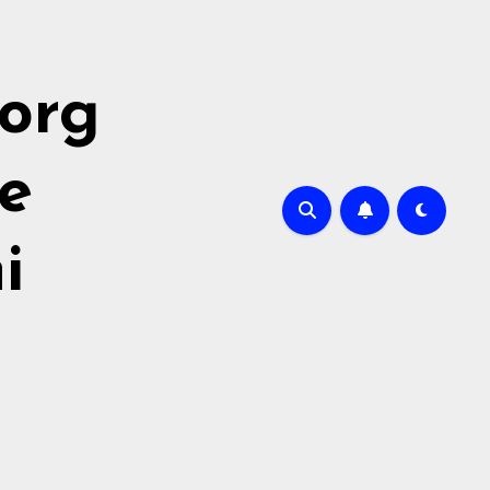
.org
ne
i