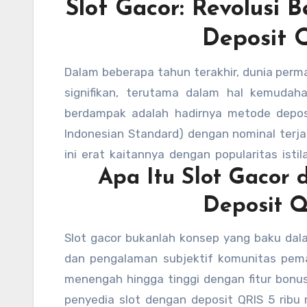
Slot Gacor: Revolusi 
Deposit 
Dalam beberapa tahun terakhir, dunia perma
signifikan, terutama dalam hal kemudaha
berdampak adalah hadirnya metode depo
Indonesian Standard) dengan nominal terjan
ini erat kaitannya dengan popularitas istil
Apa Itu Slot Gacor
merujuk pada mesin slot online yang diang
memberikan kemenangan (payout rate tinggi
Deposit Q
Slot gacor bukanlah konsep yang baku dala
dan pengalaman subjektif komunitas pemain.
menengah hingga tinggi dengan fitur bonus 
penyedia slot dengan deposit QRIS 5 ribu