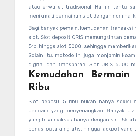
atau e-wallet tradisional. Hal ini tentu
menikmati permainan slot dengan nominal keci
Bagi banyak pemain, kemudahan transaksi m
slot. Slot deposit QRIS memungkinkan pemain
5rb, hingga slot 5000, sehingga memberikan
Selain itu, metode ini juga menjamin kea
digital dan transparan. Slot QRIS 5000 me
Kemudahan Bermain 
mencoba keberuntungan tanpa harus menge
Ribu
Slot deposit 5 ribu bukan hanya solusi
bermain yang menyenangkan. Banyak plat
yang bisa diakses hanya dengan slot 5k ata
bonus, putaran gratis, hingga jackpot yang 