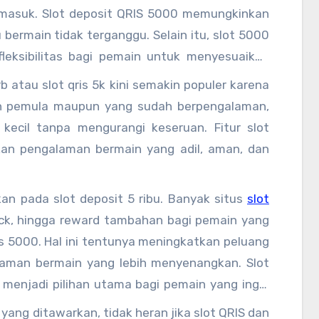
g masuk. Slot deposit QRIS 5000 memungkinkan
bermain tidak terganggu. Selain itu, slot 5000
leksibilitas bagi pemain untuk menyesuaikan
b atau slot qris 5k kini semakin populer karena
n pemula maupun yang sudah berpengalaman,
ecil tanpa mengurangi keseruan. Fitur slot
an pengalaman bermain yang adil, aman, dan
ikan pada slot deposit 5 ribu. Banyak situs
slot
ck, hingga reward tambahan bagi pemain yang
is 5000. Hal ini tentunya meningkatkan peluang
aman bermain yang lebih menyenangkan. Slot
ni menjadi pilihan utama bagi pemain yang ingin
g ditawarkan, tidak heran jika slot QRIS dan