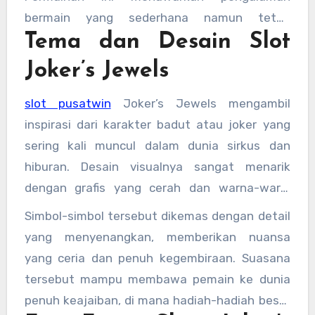
bermain yang sederhana namun tetap
Tema dan Desain Slot
menghibur, dengan berbagai peluang untuk
meraih kemenangan besar. Dengan tema yang
Joker’s Jewels
ceria dan simbol yang menarik, Joker’s Jewels
berhasil menarik perhatian banyak pemain di
slot pusatwin
Joker’s Jewels mengambil
berbagai platform perjudian.
inspirasi dari karakter badut atau joker yang
sering kali muncul dalam dunia sirkus dan
hiburan. Desain visualnya sangat menarik
dengan grafis yang cerah dan warna-warni
yang membuat permainan ini tampak hidup. Di
Simbol-simbol tersebut dikemas dengan detail
layar, pemain akan disambut dengan simbol-
yang menyenangkan, memberikan nuansa
simbol seperti topi badut, bola kecil, dan
yang ceria dan penuh kegembiraan. Suasana
permata berkilau, yang semuanya berperan
tersebut mampu membawa pemain ke dunia
sebagai simbol penting dalam permainan.
penuh keajaiban, di mana hadiah-hadiah besar