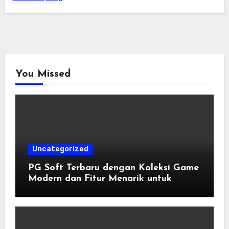
You Missed
Uncategorized
PG Soft Terbaru dengan Koleksi Game
Modern dan Fitur Menarik untuk
Pemain