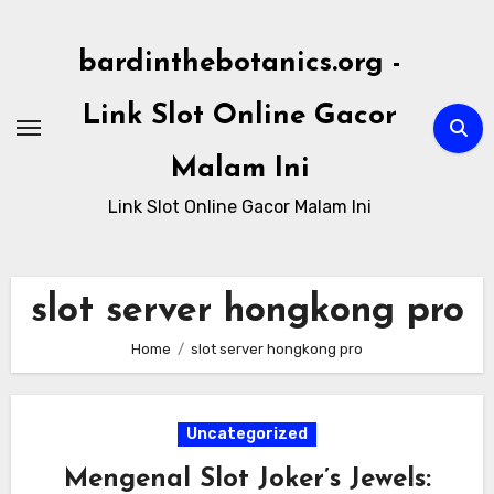
Skip
to
bardinthebotanics.org -
content
Link Slot Online Gacor
Malam Ini
Link Slot Online Gacor Malam Ini
slot server hongkong pro
Home
slot server hongkong pro
Uncategorized
Mengenal Slot Joker’s Jewels: