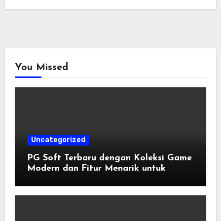
You Missed
Uncategorized
PG Soft Terbaru dengan Koleksi Game
Modern dan Fitur Menarik untuk
Pemain