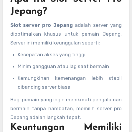
peluang kemenangan yang tinggi. Artikel ini
Jepang?
akan membahas berbagai aspek dari slot
Jepang, mulai dari akun hingga server yang
Slot server pro Jepang
adalah server yang
paling direkomendasikan.
dioptimalkan khusus untuk pemain Jepang.
Server ini memiliki keunggulan seperti:
Kecepatan akses yang tinggi
Minim gangguan atau lag saat bermain
Kemungkinan kemenangan lebih stabil
dibanding server biasa
Bagi pemain yang ingin menikmati pengalaman
bermain tanpa hambatan, memilih server pro
Jepang adalah langkah tepat.
Keuntungan Memiliki