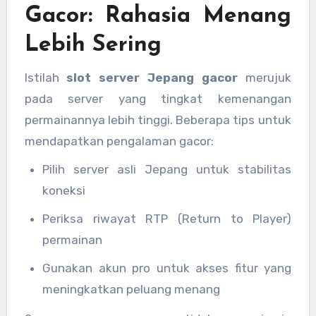
Gacor: Rahasia Menang
Lebih Sering
Istilah
slot server Jepang gacor
merujuk
pada server yang tingkat kemenangan
permainannya lebih tinggi. Beberapa tips untuk
mendapatkan pengalaman gacor:
Pilih server asli Jepang untuk stabilitas
koneksi
Periksa riwayat RTP (Return to Player)
permainan
Gunakan akun pro untuk akses fitur yang
meningkatkan peluang menang