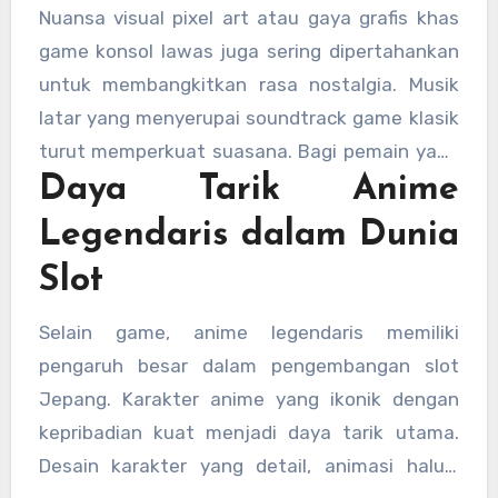
sistem level, power-up, hingga boss battle
Nuansa visual pixel art atau gaya grafis khas
diadaptasi ke dalam fitur bonus slot. Misalnya,
game konsol lawas juga sering dipertahankan
mode free spin yang digambarkan sebagai
untuk membangkitkan rasa nostalgia. Musik
“final battle” atau simbol wild yang
latar yang menyerupai soundtrack game klasik
merepresentasikan senjata andalan karakter
turut memperkuat suasana. Bagi pemain yang
utama.
Daya Tarik Anime
tumbuh bersama game-game tersebut,
pengalaman ini terasa seperti reuni dengan
Legendaris dalam Dunia
masa kecil, namun dengan sensasi baru melalui
Slot
mekanisme slot modern.
Selain game, anime legendaris memiliki
pengaruh besar dalam pengembangan slot
Jepang. Karakter anime yang ikonik dengan
kepribadian kuat menjadi daya tarik utama.
Desain karakter yang detail, animasi halus,