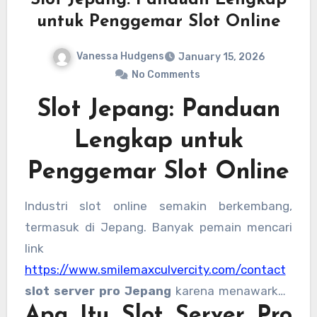
Slot Jepang: Panduan Lengkap
untuk Penggemar Slot Online
Vanessa Hudgens
January 15, 2026
No Comments
Slot Jepang: Panduan
Lengkap untuk
Penggemar Slot Online
Industri slot online semakin berkembang,
termasuk di Jepang. Banyak pemain mencari
link
https://www.smilemaxculvercity.com/contact
slot server pro Jepang
karena menawarkan
Apa Itu Slot Server Pro
pengalaman bermain yang cepat, aman, dan