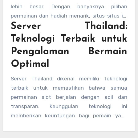
dan promosi menarik, sehingga pemain dapat
lebih besar. Dengan banyaknya pilihan
lebih maksimal dalam bermain.
permainan dan hadiah menarik, situs-situs ini
Server Thailand:
menjadi tempat favorit bagi banyak pemain
yang ingin merasakan kemenangan besar.
Teknologi Terbaik untuk
Pengalaman Bermain
Optimal
Server Thailand dikenal memiliki teknologi
terbaik untuk memastikan bahwa semua
permainan slot berjalan dengan adil dan
transparan. Keunggulan teknologi ini
memberikan keuntungan bagi pemain yang
ingin menikmati pengalaman bermain yang
lancar tanpa gangguan. Selain itu, server