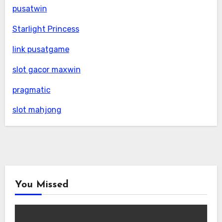
pusatwin
Starlight Princess
link pusatgame
slot gacor maxwin
pragmatic
slot mahjong
You Missed