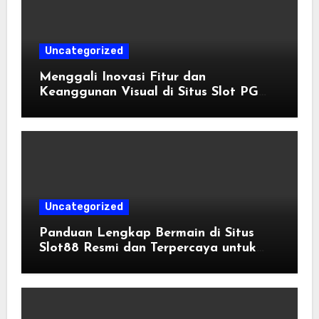
Uncategorized
Menggali Inovasi Fitur dan
Keanggunan Visual di Situs Slot PG
Soft Resmi
Uncategorized
Panduan Lengkap Bermain di Situs
Slot88 Resmi dan Terpercaya untuk
Kemenangan Maksimal