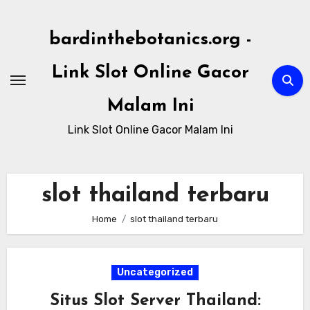
Skip
to
bardinthebotanics.org -
content
Link Slot Online Gacor
Malam Ini
Link Slot Online Gacor Malam Ini
slot thailand terbaru
Home
slot thailand terbaru
Uncategorized
Situs Slot Server Thailand: