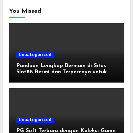
You Missed
Uncategorized
Panduan Lengkap Bermain di Situs
Slot88 Resmi dan Terpercaya untuk
Kemenangan Maksimal
Uncategorized
PG Soft Terbaru dengan Koleksi Game