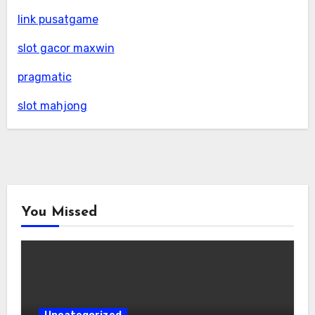
link pusatgame
slot gacor maxwin
pragmatic
slot mahjong
You Missed