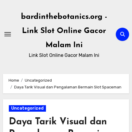
Skip
to
bardinthebotanics.org -
content
Link Slot Online Gacor
Malam Ini
Link Slot Online Gacor Malam Ini
Home
Uncategorized
Daya Tarik Visual dan Pengalaman Bermain Slot Spaceman
Uncategorized
Daya Tarik Visual dan