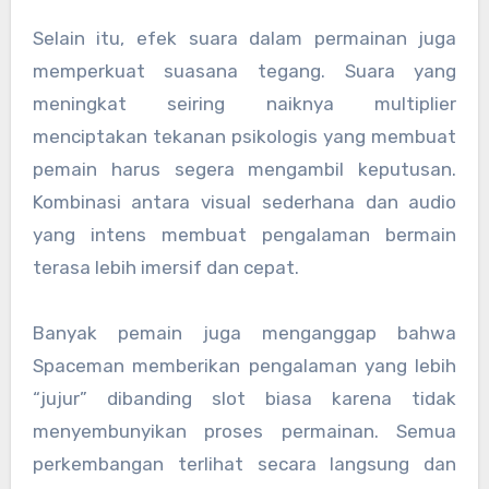
Selain itu, efek suara dalam permainan juga
memperkuat suasana tegang. Suara yang
meningkat seiring naiknya multiplier
menciptakan tekanan psikologis yang membuat
pemain harus segera mengambil keputusan.
Kombinasi antara visual sederhana dan audio
yang intens membuat pengalaman bermain
terasa lebih imersif dan cepat.
Banyak pemain juga menganggap bahwa
Spaceman memberikan pengalaman yang lebih
“jujur” dibanding slot biasa karena tidak
menyembunyikan proses permainan. Semua
perkembangan terlihat secara langsung dan