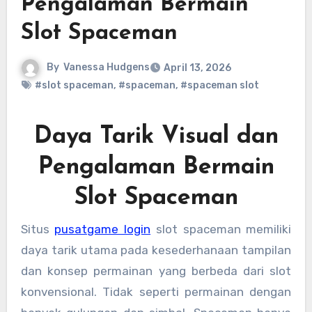
Pengalaman Bermain
Slot Spaceman
By
Vanessa Hudgens
April 13, 2026
#slot spaceman
,
#spaceman
,
#spaceman slot
Daya Tarik Visual dan
Pengalaman Bermain
Slot Spaceman
Situs
pusatgame login
slot spaceman memiliki
daya tarik utama pada kesederhanaan tampilan
dan konsep permainan yang berbeda dari slot
konvensional. Tidak seperti permainan dengan