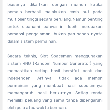
biasanya dikaitkan dengan momen ketika
pemain berhasil melakukan cash out pada
multiplier tinggi secara berulang. Namun penting
untuk dipahami bahwa ini lebih merupakan
persepsi pengalaman, bukan perubahan nyata
dalam sistem permainan.
Secara teknis, Slot Spaceman menggunakan
sistem RNG (Random Number Generator) yang
memastikan setiap hasil bersifat acak dan
independen. Artinya, tidak ada memori
permainan yang membuat hasil sebelumnya
memengaruhi hasil berikutnya. Setiap ronde
memiliki peluang yang sama tanpa dipengaruhi
oleh pola atau waktu bermain.