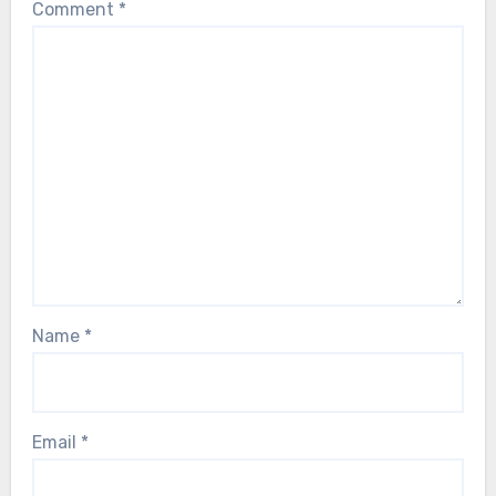
Comment
*
Name
*
Email
*