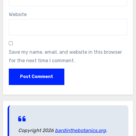
Website
Save my name, email, and website in this browser
for the next time I comment.
Copyright 2026
bardinthebotanics.org
.