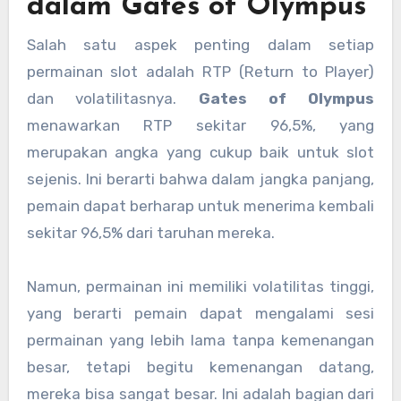
dalam
Gates
of
Olympus
Salah
satu
aspek
penting
dalam
setiap
permainan
slot
adalah
RTP (
Return
to
Player)
dan
volatilitasnya.
Gates
of
Olympus
menawarkan
RTP
sekitar
96,5%,
yang
merupakan
angka
yang
cukup
baik
untuk
slot
sejenis.
Ini
berarti
bahwa
dalam
jangka
panjang,
pemain
dapat
berharap
untuk
menerima
kembali
sekitar
96,5%
dari
taruhan
mereka.
Namun,
permainan
ini
memiliki
volatilitas
tinggi,
yang
berarti
pemain
dapat
mengalami
sesi
permainan
yang
lebih
lama
tanpa
kemenangan
besar,
tetapi
begitu
kemenangan
datang,
mereka
bisa
sangat
besar.
Ini
adalah
bagian
dari