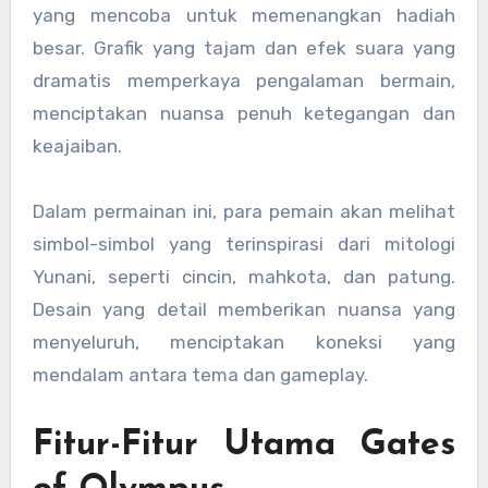
yang
mencoba
untuk
memenangkan
hadiah
besar.
Grafik
yang
tajam
dan
efek
suara
yang
dramatis
memperkaya
pengalaman
bermain,
menciptakan
nuansa
penuh
ketegangan
dan
keajaiban.
Dalam
permainan
ini,
para
pemain
akan
melihat
simbol-
simbol
yang
terinspirasi
dari
mitologi
Yunani,
seperti
cincin,
mahkota,
dan
patung.
Desain
yang
detail
memberikan
nuansa
yang
menyeluruh,
menciptakan
koneksi
yang
mendalam
antara
tema
dan
gameplay.
Fitur-
Fitur
Utama
Gates