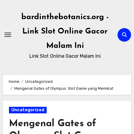
Skip
to
bardinthebotanics.org -
content
Link Slot Online Gacor
Malam Ini
Link Slot Online Gacor Malam Ini
Home
Uncategorized
Mengenal Gates of Olympus: Slot Game yang Memikat
Uncategorized
Mengenal Gates of