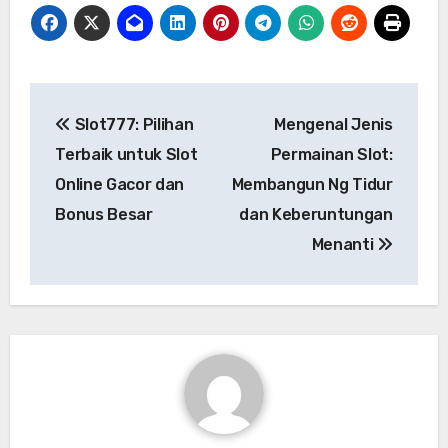
Post
Slot777: Pilihan
Mengenal Jenis
navigation
Terbaik untuk Slot
Permainan Slot:
Online Gacor dan
Membangun Ng Tidur
Bonus Besar
dan Keberuntungan
Menanti