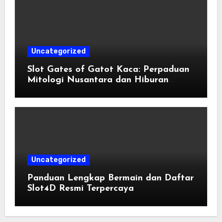
Uncategorized
Slot Gates of Gatot Kaca: Perpaduan
Mitologi Nusantara dan Hiburan
Digital
Uncategorized
Panduan Lengkap Bermain dan Daftar
Slot4D Resmi Terpercaya