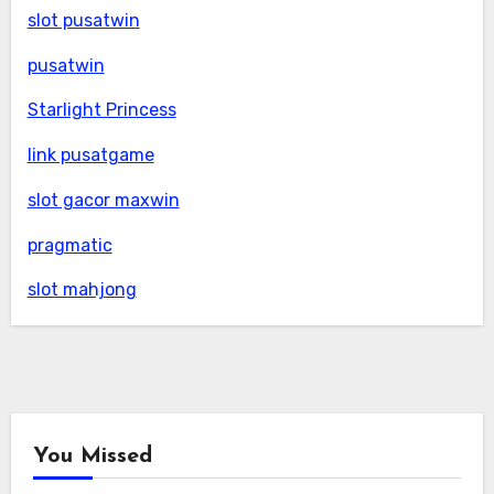
slot pusatwin
pusatwin
Starlight Princess
link pusatgame
slot gacor maxwin
pragmatic
slot mahjong
You Missed