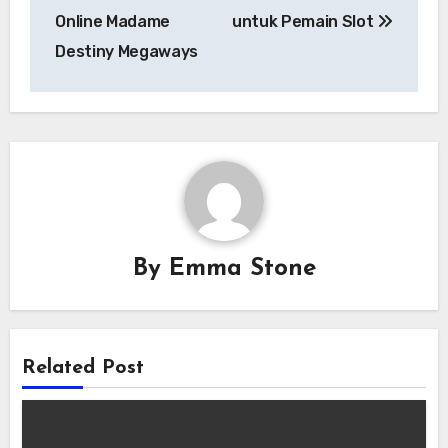
Online Madame
untuk Pemain Slot
Destiny Megaways
By
Emma Stone
Related Post