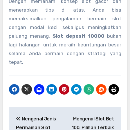
Dengan memahami konsep slot gacor dan
menerapkan tips di atas, Anda bisa
memaksimalkan pengalaman bermain slot
dengan modal kecil sekaligus meningkatkan
peluang menang.
Slot deposit 10000
bukan
lagi halangan untuk meraih keuntungan besar
selama Anda bermain dengan strategi yang
tepat.
Post
Mengenal Jenis
Mengenal Slot Bet
navigation
Permainan Slot
100: Pilihan Terbaik