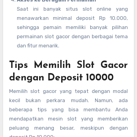
Saat ini banyak situs slot online yang
menawarkan minimal deposit Rp 10.000,
sehingga pemain memiliki banyak pilihan
permainan slot gacor dengan berbagai tema
dan fitur menarik.
Tips Memilih Slot Gacor
dengan Deposit 10000
Memilih slot gacor yang tepat dengan modal
kecil bukan perkara mudah. Namun, ada
beberapa tips yang bisa membantu Anda
mendapatkan mesin slot yang memberikan
peluang menang besar, meskipun dengan
deposit Rp 10.000: