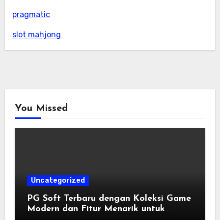
pragmatic
slot mahjong
You Missed
Uncategorized
PG Soft Terbaru dengan Koleksi Game
Modern dan Fitur Menarik untuk
Pemain