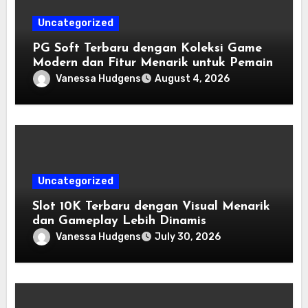
Uncategorized
PG Soft Terbaru dengan Koleksi Game
Modern dan Fitur Menarik untuk Pemain
Vanessa Hudgens
August 4, 2026
Uncategorized
Slot 10K Terbaru dengan Visual Menarik
dan Gameplay Lebih Dinamis
Vanessa Hudgens
July 30, 2026