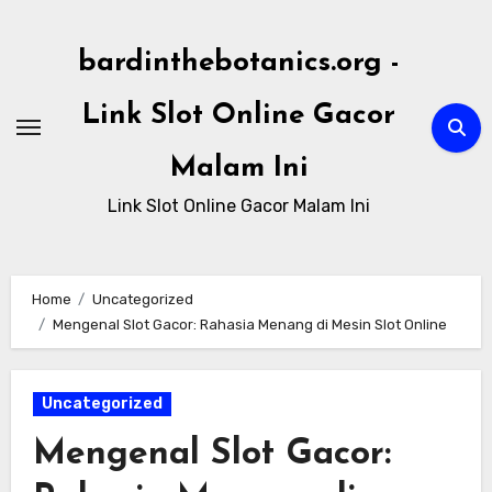
Skip
to
bardinthebotanics.org -
content
Link Slot Online Gacor
Malam Ini
Link Slot Online Gacor Malam Ini
Home
Uncategorized
Mengenal Slot Gacor: Rahasia Menang di Mesin Slot Online
Uncategorized
Mengenal Slot Gacor: