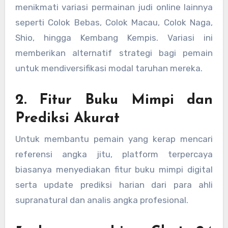
menikmati variasi permainan judi online lainnya
seperti Colok Bebas, Colok Macau, Colok Naga,
Shio, hingga Kembang Kempis. Variasi ini
memberikan alternatif strategi bagi pemain
untuk mendiversifikasi modal taruhan mereka.
2. Fitur Buku Mimpi dan
Prediksi Akurat
Untuk membantu pemain yang kerap mencari
referensi angka jitu, platform terpercaya
biasanya menyediakan fitur buku mimpi digital
serta update prediksi harian dari para ahli
supranatural dan analis angka profesional.