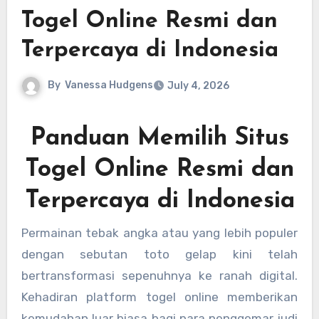
Togel Online Resmi dan
Terpercaya di Indonesia
By
Vanessa Hudgens
July 4, 2026
Panduan Memilih Situs
Togel Online Resmi dan
Terpercaya di Indonesia
Permainan tebak angka atau yang lebih populer
dengan sebutan toto gelap kini telah
bertransformasi sepenuhnya ke ranah digital.
Kehadiran platform togel online memberikan
kemudahan luar biasa bagi para penggemar judi