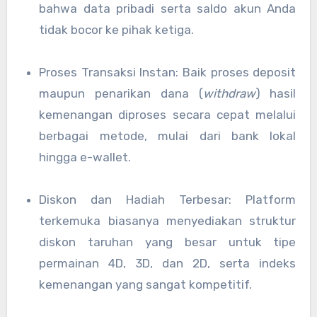
bahwa data pribadi serta saldo akun Anda
tidak bocor ke pihak ketiga.
Proses Transaksi Instan: Baik proses deposit
maupun penarikan dana (
withdraw
) hasil
kemenangan diproses secara cepat melalui
berbagai metode, mulai dari bank lokal
hingga e-wallet.
Diskon dan Hadiah Terbesar: Platform
terkemuka biasanya menyediakan struktur
diskon taruhan yang besar untuk tipe
permainan 4D, 3D, dan 2D, serta indeks
kemenangan yang sangat kompetitif.