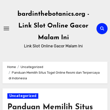
Skip
to
bardinthebotanics.org -
content
Link Slot Online Gacor
Malam Ini
Link Slot Online Gacor Malam Ini
Home
Uncategorized
Panduan Memilih Situs Togel Online Resmi dan Terpercaya
di Indonesia
Uncategorized
Panduan Memilih Situs