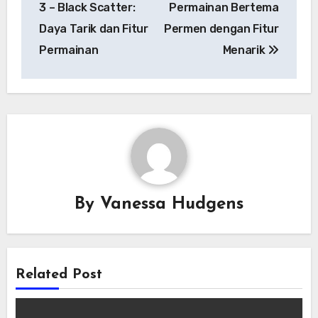
3 – Black Scatter:
Permainan Bertema
Daya Tarik dan Fitur
Permen dengan Fitur
Permainan
Menarik
By
Vanessa Hudgens
Related Post