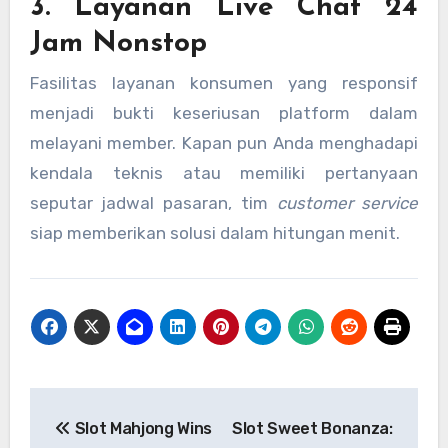
3. Layanan Live Chat 24
Jam Nonstop
Fasilitas layanan konsumen yang responsif
menjadi bukti keseriusan platform dalam
melayani member. Kapan pun Anda menghadapi
kendala teknis atau memiliki pertanyaan
seputar jadwal pasaran, tim
customer service
siap memberikan solusi dalam hitungan menit.
Post
Slot Mahjong Wins
Slot Sweet Bonanza:
navigation