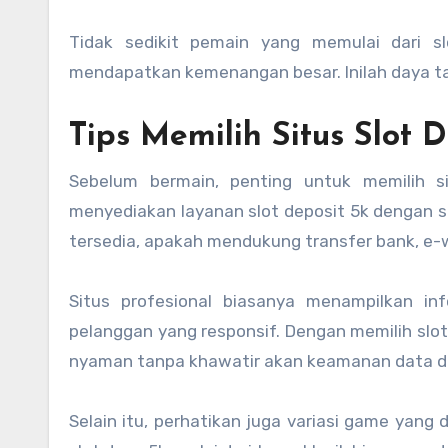
Tidak sedikit pemain yang memulai dari s
mendapatkan kemenangan besar. Inilah daya tari
Tips Memilih Situs Slot 
Sebelum bermain, penting untuk memilih si
menyediakan layanan slot deposit 5k dengan 
tersedia, apakah mendukung transfer bank, e-w
Situs profesional biasanya menampilkan in
pelanggan yang responsif. Dengan memilih slot
nyaman tanpa khawatir akan keamanan data d
Selain itu, perhatikan juga variasi game yang