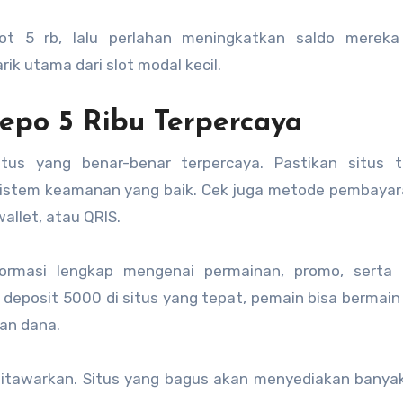
lot 5 rb, lalu perlahan meningkatkan saldo mereka
k utama dari slot modal kecil.
Depo 5 Ribu Terpercaya
tus yang benar-benar terpercaya. Pastikan situs t
sistem keamanan yang baik. Cek juga metode pembayar
allet, atau QRIS.
formasi lengkap mengenai permainan, promo, serta 
 deposit 5000 di situs yang tepat, pemain bisa bermai
an dana.
 ditawarkan. Situs yang bagus akan menyediakan banyak