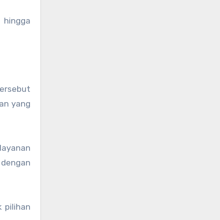
 hingga
ersebut
an yang
layanan
n dengan
 pilihan