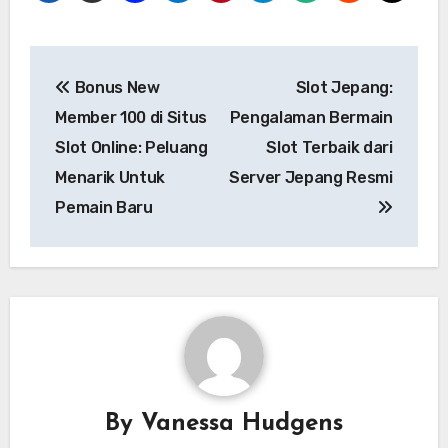
Post
Bonus New
Slot Jepang:
navigation
Member 100 di Situs
Pengalaman Bermain
Slot Online: Peluang
Slot Terbaik dari
Menarik Untuk
Server Jepang Resmi
Pemain Baru
By
Vanessa Hudgens