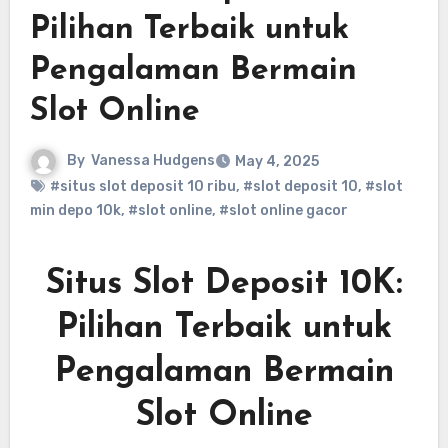
Pilihan Terbaik untuk
Pengalaman Bermain
Slot Online
By
Vanessa Hudgens
May 4, 2025
#situs slot deposit 10 ribu
,
#slot deposit 10
,
#slot
min depo 10k
,
#slot online
,
#slot online gacor
Situs Slot Deposit 10K:
Pilihan Terbaik untuk
Pengalaman Bermain
Slot Online