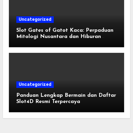
Uncategorized
Slot Gates of Gatot Kaca: Perpaduan
Mitologi Nusantara dan Hiburan
Digital
Uncategorized
Panduan Lengkap Bermain dan Daftar
Slot4D Resmi Terpercaya