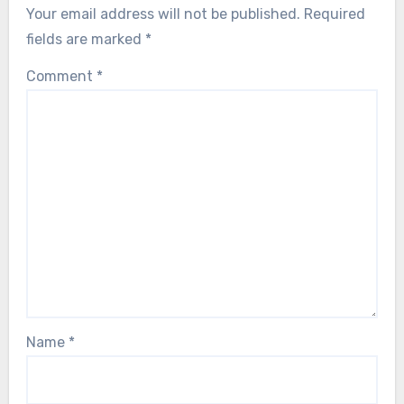
Your email address will not be published.
Required
fields are marked
*
Comment
*
Name
*