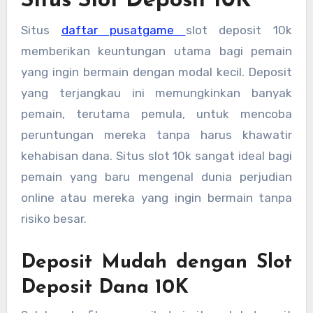
Situs Slot Deposit 10K
Situs
daftar pusatgame
slot deposit 10k
memberikan keuntungan utama bagi pemain
yang ingin bermain dengan modal kecil. Deposit
yang terjangkau ini memungkinkan banyak
pemain, terutama pemula, untuk mencoba
peruntungan mereka tanpa harus khawatir
kehabisan dana. Situs slot 10k sangat ideal bagi
pemain yang baru mengenal dunia perjudian
online atau mereka yang ingin bermain tanpa
risiko besar.
Deposit Mudah dengan Slot
Deposit Dana 10K