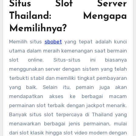
Situs Slot Server
Thailand: Mengapa
Memilihnya?
Memilih situs
sbobet
yang tepat adalah kunci
utama dalam meraih kemenangan saat bermain
slot online. Situs-situs ini biasanya
menggunakan server dengan sistem yang telah
terbukti stabil dan memiliki tingkat pembayaran
yang baik. Selain itu, pemain juga akan
mendapatkan akses ke berbagai macam
permainan slot terbaik dengan jackpot menarik.
Banyak situs slot terpercaya di Thailand yang
menawarkan berbagai jenis permainan, mulai
dari slot klasik hingga slot video modern dengan