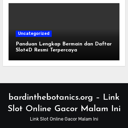
Uncategorized
Panduan Lengkap Bermain dan Daftar
Slot4D Resmi Terpercaya
bardinthebotanics.org – Link
Slot Online Gacor Malam Ini
Link Slot Online Gacor Malam Ini