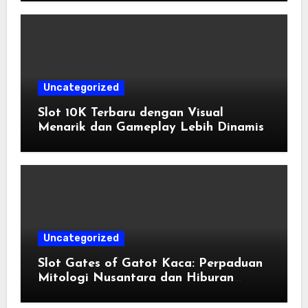
Uncategorized
Slot 10K Terbaru dengan Visual
Menarik dan Gameplay Lebih Dinamis
Uncategorized
Slot Gates of Gatot Kaca: Perpaduan
Mitologi Nusantara dan Hiburan
Digital