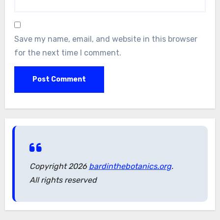
Save my name, email, and website in this browser
for the next time I comment.
Copyright 2026
bardinthebotanics.org
.
All rights reserved