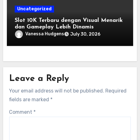
Uncategorized
Slot 10K Terbaru dengan Visual Menarik
dan Gameplay Lebih Dinamis
Vanessa Hudgens
July 30, 2026
Leave a Reply
Your email address will not be published.
Required
fields are marked
*
Comment
*