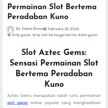
Permainan Slot Bertema
Peradaban Kuno
By
Emma Stone
February 25, 2026
#rtp gacor
,
#rtp slot tertinggi hari ini
,
#slot gacor
Slot Aztec Gems:
Sensasi Permainan Slot
Bertema Peradaban
Kuno
Aztec Gems
merupakan salah satu permainan
slot gacor
online populer yang menghadirkan