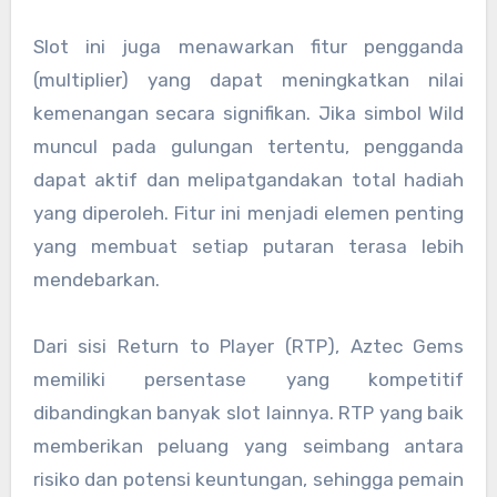
Slot ini juga menawarkan fitur pengganda
(multiplier) yang dapat meningkatkan nilai
kemenangan secara signifikan. Jika simbol Wild
muncul pada gulungan tertentu, pengganda
dapat aktif dan melipatgandakan total hadiah
yang diperoleh. Fitur ini menjadi elemen penting
yang membuat setiap putaran terasa lebih
mendebarkan.
Dari sisi Return to Player (RTP), Aztec Gems
memiliki persentase yang kompetitif
dibandingkan banyak slot lainnya. RTP yang baik
memberikan peluang yang seimbang antara
risiko dan potensi keuntungan, sehingga pemain