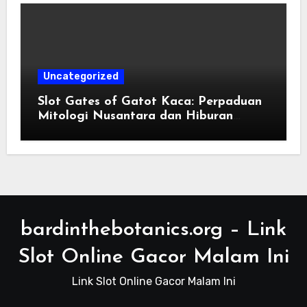
Uncategorized
Slot Gates of Gatot Kaca: Perpaduan
Mitologi Nusantara dan Hiburan
Digital
bardinthebotanics.org – Link
Slot Online Gacor Malam Ini
Link Slot Online Gacor Malam Ini