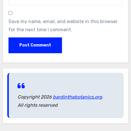
Save my name, email, and website in this browser
for the next time I comment.
Copyright 2026
bardinthebotanics.org
.
All rights reserved