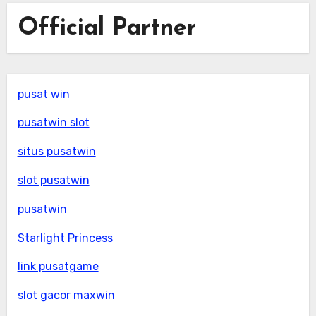
Official Partner
pusat win
pusatwin slot
situs pusatwin
slot pusatwin
pusatwin
Starlight Princess
link pusatgame
slot gacor maxwin