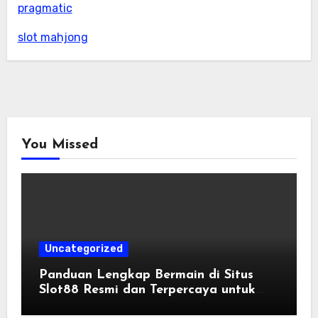
pragmatic
slot mahjong
You Missed
Uncategorized
Panduan Lengkap Bermain di Situs
Slot88 Resmi dan Terpercaya untuk
Kemenangan Maksimal