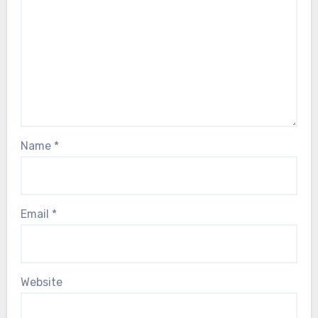
Name
*
Email
*
Website